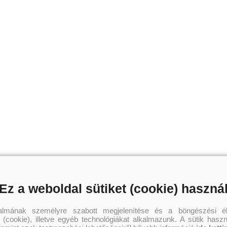
Ez a weboldal sütiket (cookie) haszná
talmának személyre szabott megjelenítése és a böngészési él
 (cookie), illetve egyéb technológiákat alkalmazunk. A sütik hasz