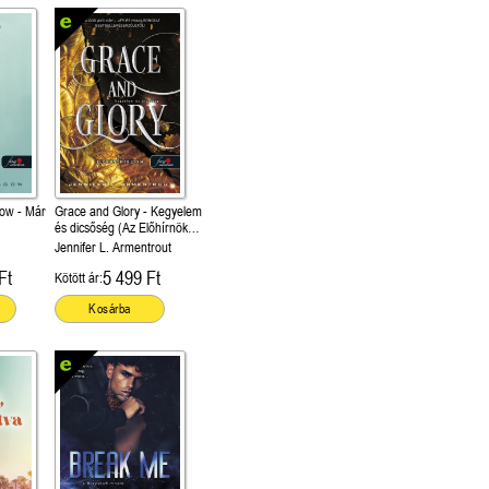
ow - Már
Grace and Glory - Kegyelem
és dicsőség (Az Előhírnök-
trilógia 3.)
Jennifer L. Armentrout
Ft
5 499 Ft
Kötött ár:
Kosárba