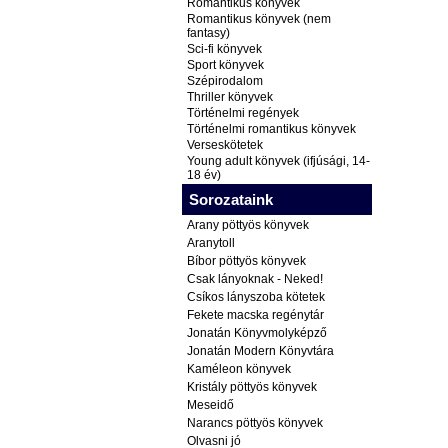
Romantikus könyvek
Romantikus könyvek (nem
fantasy)
Sci-fi könyvek
Sport könyvek
Szépirodalom
Thriller könyvek
Történelmi regények
Történelmi romantikus könyvek
Verseskötetek
Young adult könyvek (ifjúsági, 14-
18 év)
Sorozataink
Arany pöttyös könyvek
Aranytoll
Bíbor pöttyös könyvek
Csak lányoknak - Neked!
Csíkos lányszoba kötetek
Fekete macska regénytár
Jonatán Könyvmolyképző
Jonatán Modern Könyvtára
Kaméleon könyvek
Kristály pöttyös könyvek
Meseidő
Narancs pöttyös könyvek
Olvasni jó