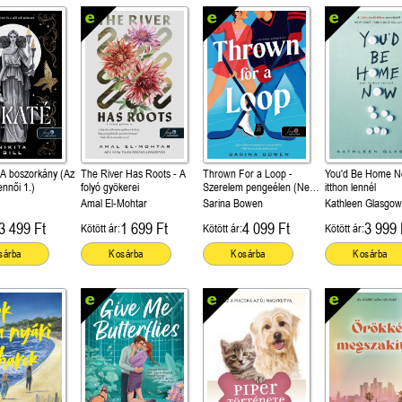
 A boszorkány (Az
The River Has Roots - A
Thrown For a Loop -
You'd Be Home N
tennői 1.)
folyó gyökerei
Szerelem pengeélen (New
itthon lennél
York Legends 1.)
Amal El-Mohtar
Sarina Bowen
Kathleen Glasgow
3 499 Ft
1 699 Ft
4 099 Ft
3 999 
Kötött ár:
Kötött ár:
Kötött ár:
sárba
Kosárba
Kosárba
Kosárba