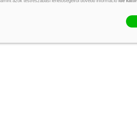
alamint azok testreszabási lehetőségeiről bővebb információ
ide katti