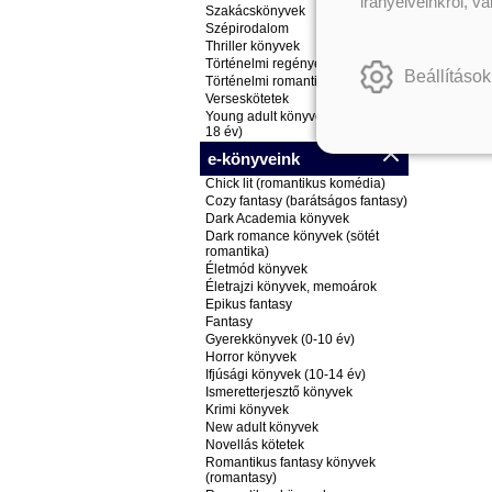
irányelveinkről, v
Szakácskönyvek
Szépirodalom
Thriller könyvek
Történelmi regények
Beállítások
Történelmi romantikus könyvek
Verseskötetek
Young adult könyvek (ifjúsági, 14-
18 év)
e-könyveink
Chick lit (romantikus komédia)
Cozy fantasy (barátságos fantasy)
Dark Academia könyvek
Dark romance könyvek (sötét
romantika)
Életmód könyvek
Életrajzi könyvek, memoárok
Epikus fantasy
Fantasy
Gyerekkönyvek (0-10 év)
Horror könyvek
Ifjúsági könyvek (10-14 év)
Ismeretterjesztő könyvek
Krimi könyvek
New adult könyvek
Novellás kötetek
Romantikus fantasy könyvek
(romantasy)