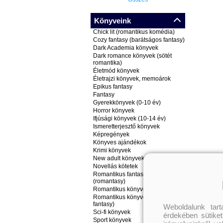
Könyveink
Chick lit (romantikus komédia)
Cozy fantasy (barátságos fantasy)
Dark Academia könyvek
Dark romance könyvek (sötét
romantika)
Életmód könyvek
Életrajzi könyvek, memoárok
Epikus fantasy
Fantasy
Gyerekkönyvek (0-10 év)
Horror könyvek
Ifjúsági könyvek (10-14 év)
Ismeretterjesztő könyvek
Képregények
Könyves ajándékok
Krimi könyvek
New adult könyvek
Novellás kötetek
Romantikus fantasy könyvek
(romantasy)
Romantikus könyvek
Romantikus könyvek (nem
fantasy)
Weboldalunk tar
Sci-fi könyvek
érdekében sütiket
Sport könyvek