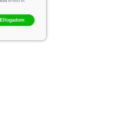
ntva
érhető el.
Elfogadom