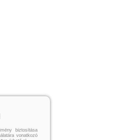
l
mény biztosítása
nálatára vonatkozó