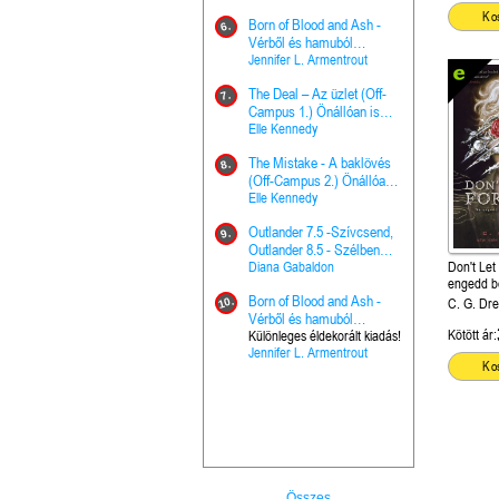
Hercegnő, 
Ella Frank
Ko
Born of Blood and Ash -
Pap (Vallo
6.
Ashen Thr
Vérből és hamuból
16.
trón (Drago
született (Hús és tűz 4.)
Jennifer L. Armentrout
Különleges 
Marie Nieho
The Deal – Az üzlet (Off-
kiadás!
7.
A téli tücs
Campus 1.) Önállóan is
17.
szövegfeld
olvasható!
Elle Kennedy
munkafüze
Bayné Bojc
The Mistake - A baklövés
8.
From the G
(Off-Campus 2.) Önállóan
18.
nyugalma 
is olvasható!
Elle Kennedy
Krónikák 6.
Kresley Col
Outlander 7.5 -Szívcsend,
9.
Ashen Thr
Outlander 8.5 - Szélben
19.
trón (Drago
sodródó falevél
Diana Gabaldon
Don't Let
Marie Nieho
engedd be
Born of Blood and Ash -
10.
C. G. Dr
Outlander 
Vérből és hamuból
20.
Outlander 8
Kötött ár:
született (Hús és tűz 4.)
Különleges éldekorált kiadás!
Jennifer L. Armentrout
sodródó fal
Diana Gaba
Ko
Összes