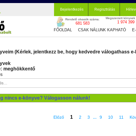
Bejelentkezés
Regisztrálás
Hírlev
Megszerzett könyvek
Rendelő olvasók száma:
1 974 399
681 583
FŐOLDAL
CSAK NÁLUNK KAPHATÓ
E
yveim (Kérlek, jelentkezz be, hogy kedvedre válogathass e-
yvek
: meghökkentő
és
g nincs e-könyve? Válogasson nálunk!
1
...
Előző
2
3
9
10
11
Kö