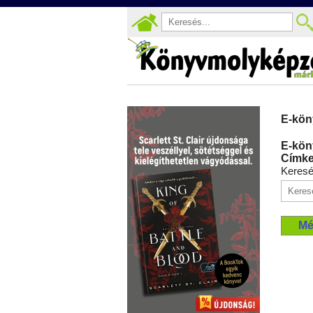
E-kön
E-kön
Címke
Keres
Mé