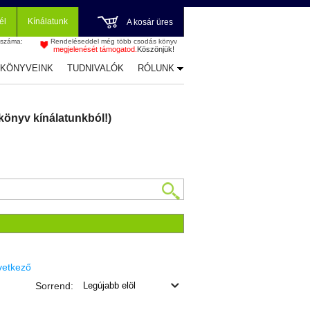
él
Kínálatunk
A kosár üres
 száma:
Rendeléseddel még több csodás könyv
megjelenését támogatod.
Köszönjük!
-KÖNYVEINK
TUDNIVALÓK
RÓLUNK
könyv kínálatunkból!)
vetkező
Sorrend: