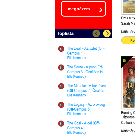
megnézem
Ezek a ny
Sarah M
Kötött ár:
Toplista
Ko
The Deal – Az üzlet (Off-
The Goal - 
11.
1.
Campus 1.)
Campus 4.)
Elle Kennedy
olvasható!
Elle Kenned
The Score - A pont (Off-
Grace and 
12.
2.
Campus 3.) Önállóan is
Kegyelem é
olvasható!
Elle Kennedy
Előhírnök-tr
Jennifer L.
The Mistake - A baklövés
The Score -
13.
3.
(Off-Campus 2.) Önállóan
Campus 3.
is olvasható!
Elle Kennedy
Különleges é
Elle Kenned
The Legacy - Az örökség
4.
The Cursed
(Off-Campus 5.)
14.
Burning 
(A csont sz
Elle Kennedy
Tűzkoroná
Harper L. 
Catherine
The Goal - A cél (Off-
5.
Webber
The Princes
Campus 4.)
15.
Kötött ár:
the Priest - Vallomások: A
Elle Kennedy