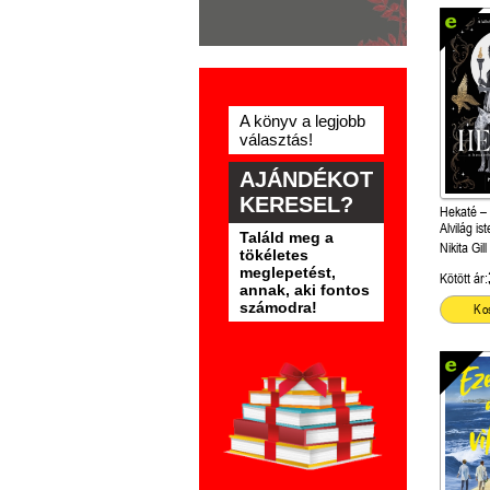
A könyv a legjobb
választás!
AJÁNDÉKOT
KERESEL?
Hekaté –
Alvilág is
Találd meg a
Nikita Gill
tökéletes
meglepetést,
Kötött ár:
annak, aki fontos
számodra!
Ko