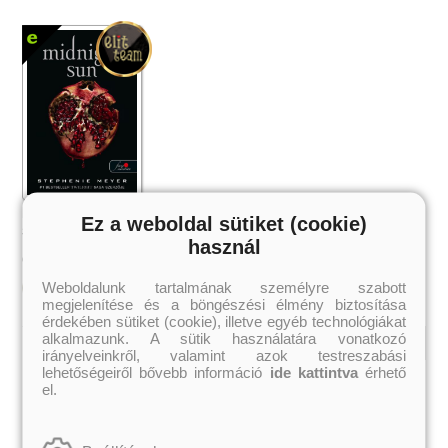
Midnight Sun – Éjféli nap
Ez a weboldal sütiket (cookie)
Stephenie Meyer
használ
4 199 Ft
Online ár:
Weboldalunk tartalmának személyre szabott
Kosárba
megjelenítése és a böngészési élmény biztosítása
érdekében sütiket (cookie), illetve egyéb technológiákat
alkalmazunk. A sütik használatára vonatkozó
irányelveinkről, valamint azok testreszabási
lehetőségeiről bővebb információ
ide kattintva
érhető
Kiemelt szerzőink
el.
Külföldiek
Magyarok
Brigid Kemmerer
Ashley Carrigan
Cassandra Clare
Benina
Colleen Hoover
Bessenyei Gábor