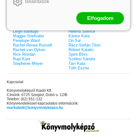
Beállítások
Elle Kennedy
Bodor Attila
Erin Watt
Böszörményi Gyula
Holly Webb
Cselenyák Imre
Elfogadom
Jeff Kinney
Csukás István
Jennifer L. Armentrout
Ecsédi Orsolya
Jenny Han
Eszes Rita
Leigh Bardugo
Helena Silence
Maggie Stiefvater
Kántor Kata
Penelope Ward
On Sai
Rachel Renee Russell
Rácz-Stefán Tibor
Rachel van Dyken
Róbert Katalin
Rick Riordan
Spirit Bliss
Rupi Kaur
Szélesi Sándor
Stephenie Meyer
Tavi Kata
Tóth Eszter
Kapcsolat
Könyvmolyképző Kiadó Kft.
Címünk: 6725 Szeged, Dobó u. 12/B
Telefon: (62) 551-132
Könyvrendeléssel kapcsolatos információk:
markabolt@konyvmolykepzo.hu
 A cél (Off-Campus 4.)
Grace and Glory - Kegyelem és
Bad Girl Reputation -
21.
31.
 olvasható!
dicsőség (Az Előhírnök-trilógia
lány (Avalon Bay 2.)
Különleges éldekorált kiadás!
dy
3.)
Elle Kennedy
Jennifer L. Armentrout