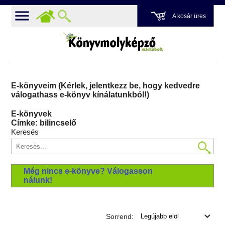
A kosár üres
E-könyveim (Kérlek, jelentkezz be, hogy kedvedre
válogathass e-könyv kínálatunkból!)
E-könyvek
Címke: bilincselő
Keresés
Még nincs e-könyve? Válogasson
nálunk!
Sorrend: