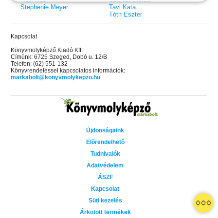
Stephenie Meyer
Tavi Kata
Tóth Eszter
Kapcsolat
Könyvmolyképző Kiadó Kft.
Címünk: 6725 Szeged, Dobó u. 12/B
Telefon: (62) 551-132
Könyvrendeléssel kapcsolatos információk:
markabolt@konyvmolykepzo.hu
Újdonságaink
Előrendelhető
Tudnivalók
Adatvédelem
ÁSZF
Kapcsolat
 A cél (Off-Campus 4.)
Grace and Glory - Kegyelem és
Bad Girl Reputation -
21.
31.
Süti kezelés
 olvasható!
dicsőség (Az Előhírnök-trilógia
lány (Avalon Bay 2.)
Különleges éldekorált kiadás!
dy
3.)
Elle Kennedy
Árkötött termékek
Jennifer L. Armentrout