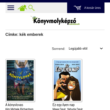
A kosár üres
Címke: kék emberek
Sorrend:
A könyvlovas
Ez egy ilyen nap
Kim Michele Richardson
Maya Devir, Yehuda Devir