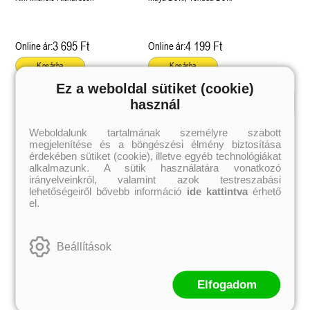
3 695 Ft
4 199 Ft
Online ár:
Online ár:
Kosárba
Kosárba
Ez a weboldal sütiket (cookie)
használ
Kiemelt szerzőink
Weboldalunk tartalmának személyre szabott
megjelenítése és a böngészési élmény biztosítása
Külföldiek
Magyarok
Brigid Kemmerer
Ashley Carrigan
érdekében sütiket (cookie), illetve egyéb technológiákat
Cassandra Clare
Benina
alkalmazunk. A sütik használatára vonatkozó
Colleen Hoover
Bessenyei Gábor
irányelveinkről, valamint azok testreszabási
Elle Kennedy
Bodor Attila
lehetőségeiről bővebb információ
ide kattintva
érhető
Erin Watt
Böszörményi Gyula
el.
Holly Webb
Cselenyák Imre
Jeff Kinney
Csukás István
Jennifer L. Armentrout
Ecsédi Orsolya
Jenny Han
Eszes Rita
Beállítások
Leigh Bardugo
Helena Silence
Maggie Stiefvater
Kántor Kata
Penelope Ward
On Sai
Rachel Renee Russell
Rácz-Stefán Tibor
Elfogadom
Rachel van Dyken
Róbert Katalin
Rick Riordan
Spirit Bliss
Rupi Kaur
Szélesi Sándor