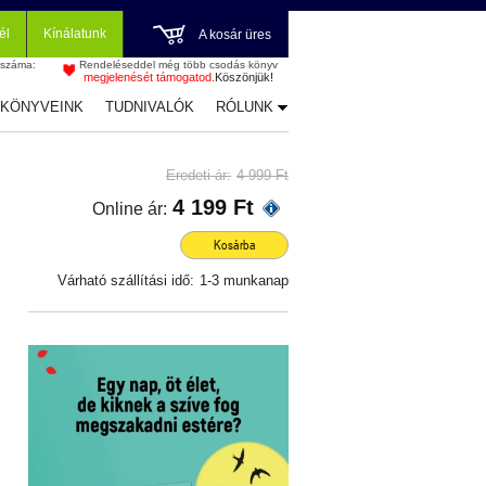
él
Kínálatunk
A kosár üres
 száma:
Rendeléseddel még több csodás könyv
megjelenését támogatod.
Köszönjük!
-KÖNYVEINK
TUDNIVALÓK
RÓLUNK
Eredeti ár:
4 999 Ft
4 199 Ft
Online ár:
Kosárba
Várható szállítási idő:
1-3 munkanap