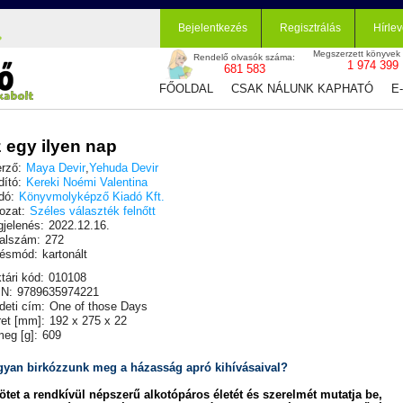
Bejelentkezés
Regisztrálás
Hírlev
Megszerzett könyvek
Rendelő olvasók száma:
1 974 399
681 583
FŐOLDAL
CSAK NÁLUNK KAPHATÓ
E
 egy ilyen nap
rző:
Maya Devir
,
Yehuda Devir
dító:
Kereki Noémi Valentina
dó:
Könyvmolyképző Kiadó Kft.
ozat:
Széles választék felnőtt
jelenés:
2022.12.16.
alszám:
272
ésmód:
kartonált
tári kód:
010108
N:
9789635974221
deti cím:
One of those Days
et [mm]:
192 x 275 x 22
eg [g]:
609
yan birkózzunk meg a házasság apró kihívásaival?
ötet a rendkívül népszerű alkotópáros életét és szerelmét mutatja be,