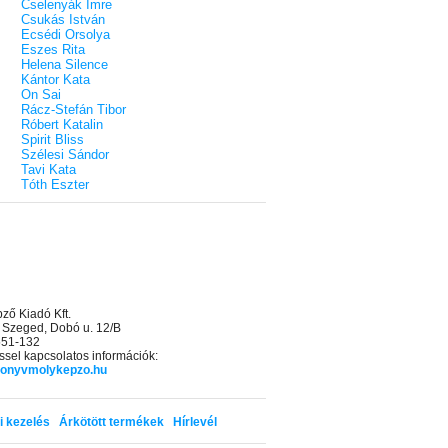
Cselenyák Imre
Csukás István
Ecsédi Orsolya
Eszes Rita
Helena Silence
Kántor Kata
On Sai
Rácz-Stefán Tibor
Róbert Katalin
Spirit Bliss
Szélesi Sándor
Tavi Kata
Tóth Eszter
ő Kiadó Kft.
 Szeged, Dobó u. 12/B
 551-132
sel kapcsolatos információk:
onyvmolykepzo.hu
i kezelés
Árkötött termékek
Hírlevél