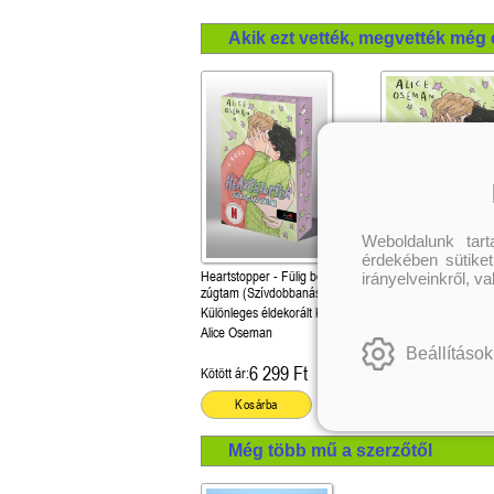
néh
nem
Akik ezt vették, megvették még 
Nev
– E
Weboldalunk tar
érdekében sütiket
Heartstopper - Fülig beléd
Heartstopper - Fülig 
irányelveinkről, v
zúgtam (Szívdobbanás 6.)
zúgtam ( Szívdobbaná
Különleges éldekorált kiadás!
Alice Oseman
Alice Oseman
Beállítások
6 299 Ft
5 399 Ft
Kötött ár:
Kötött ár:
Kosárba
Kosárba
Még több mű a szerzőtől