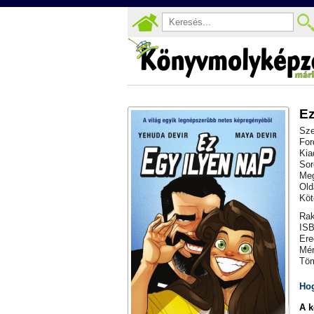
Ez
Sze
For
Kia
Sor
Meg
Old
Köt
Rak
ISB
Ere
Mér
Töm
Hog
A k