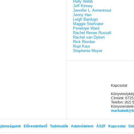
Holly Webb
Jeff Kinney
Jennifer L. Armentrout
Jenny Han
Leigh Bardugo
Maggie Stiefvater
Penelope Ward
Rachel Renee Russell
Rachel van Dyken
Rick Riordan
Rupi Kaur
Stephenie Meyer
Kapcsolat
Könyvmolyképz
Címünk: 6725
Telefon: (62)
Könyvrendelés
markabolt@k
jdonságaink
Előrendelhető
Tudnivalók
Adatvédelem
ÁSZF
Kapcsolat
Süt