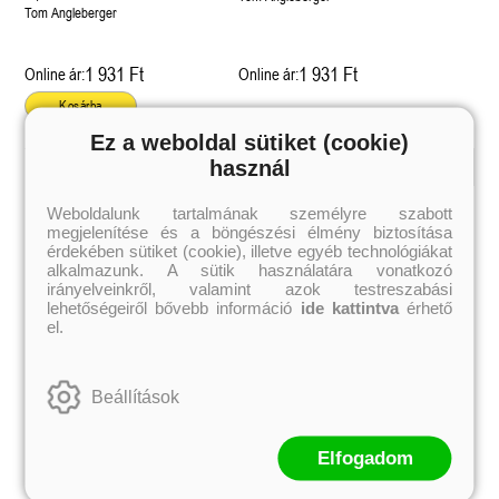
Tom Angleberger
1 931 Ft
1 931 Ft
Online ár:
Online ár:
Kosárba
Ez a weboldal sütiket (cookie)
használ
Kiemelt szerzőink
Weboldalunk tartalmának személyre szabott
megjelenítése és a böngészési élmény biztosítása
Külföldiek
Magyarok
Brigid Kemmerer
Ashley Carrigan
érdekében sütiket (cookie), illetve egyéb technológiákat
Cassandra Clare
Benina
alkalmazunk. A sütik használatára vonatkozó
Colleen Hoover
Bessenyei Gábor
irányelveinkről, valamint azok testreszabási
Elle Kennedy
Bodor Attila
lehetőségeiről bővebb információ
ide kattintva
érhető
Erin Watt
Böszörményi Gyula
el.
Holly Webb
Cselenyák Imre
Jeff Kinney
Csukás István
Jennifer L. Armentrout
Ecsédi Orsolya
Jenny Han
Eszes Rita
Beállítások
Leigh Bardugo
Helena Silence
Maggie Stiefvater
Kántor Kata
Penelope Ward
On Sai
Rachel Renee Russell
Rácz-Stefán Tibor
Elfogadom
Rachel van Dyken
Róbert Katalin
Rick Riordan
Spirit Bliss
Rupi Kaur
Szélesi Sándor