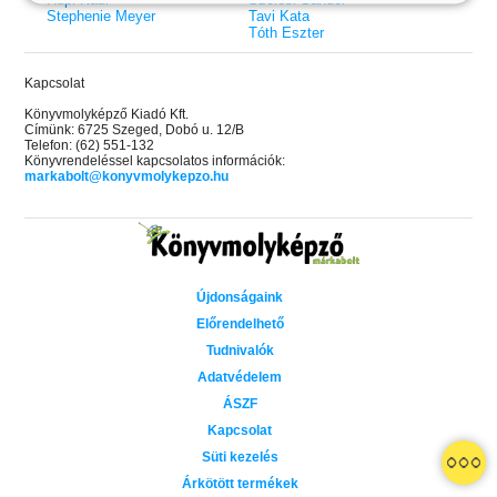
Stephenie Meyer
Tavi Kata
Tóth Eszter
Kapcsolat
Könyvmolyképző Kiadó Kft.
Címünk: 6725 Szeged, Dobó u. 12/B
Telefon: (62) 551-132
Könyvrendeléssel kapcsolatos információk:
markabolt@konyvmolykepzo.hu
Újdonságaink
Előrendelhető
Tudnivalók
Adatvédelem
ÁSZF
Kapcsolat
 A cél (Off-Campus 4.)
Grace and Glory - Kegyelem és
Bad Girl Reputation -
21.
31.
Süti kezelés
 olvasható!
dicsőség (Az Előhírnök-trilógia
lány (Avalon Bay 2.)
Különleges éldekorált kiadás!
dy
3.)
Elle Kennedy
Árkötött termékek
Jennifer L. Armentrout