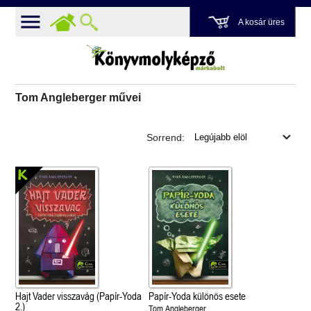
A kosár üres
Tom Angleberger művei
Sorrend:
Hajt Vader visszavág (Papír-Yoda
Papír-Yoda különös esete
2.)
Tom Angleberger