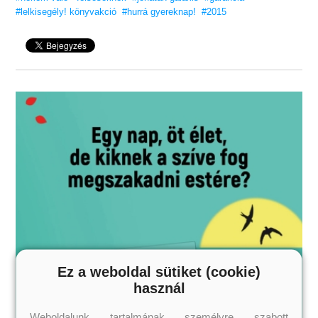
#lelkisegély! könyvakció
#hurrá gyereknap!
#2015
Ez a weboldal sütiket (cookie)
használ
Weboldalunk tartalmának személyre szabott