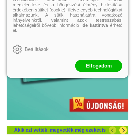
megjelenítése és a böngészési élmény biztosítása
érdekében sütiket (cookie), illetve egyéb technológiákat
alkalmazunk. A sütik használatára vonatkozó
irányelveinkről, valamint azok testreszabási
lehetőségeiről bővebb információ
ide kattintva
érhető
el.
Beállítások
Elfogadom
Akik ezt vették, megvették még ezeket is