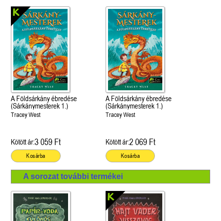
A Földsárkány ébredése
A Földsárkány ébredése
(Sárkánymesterek 1.)
(Sárkánymesterek 1.)
Tracey West
Tracey West
3 059 Ft
2 069 Ft
Kötött ár:
Kötött ár:
Kosárba
Kosárba
A sorozat további termékei