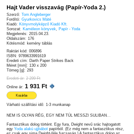
Hajt Vader visszavág (Papír-Yoda 2.)
Szerző:
Tom Angleberger
Fordító:
Gyurkovics Máté
Kiadó:
Könyvmolyképző Kiadó Kft.
Sorozat:
Kaméleon könyvek
,
Papír - Yoda
Megjelenés:
2015.04.23.
Oldalszám:
176
Kötésmód:
kemény táblás
Raktári kód:
006896
ISBN:
9789633991619
Eredeti cím:
Darth Paper Strikes Back
Méret [mm]:
130 x 200
Tömeg [g]:
293
Eredeti ár:
2 299 Ft
1 931 Ft
Online ár:
Kosárba
Várható szállítási idő:
1-3 munkanap
NEM IS OLYAN RÉG, EGY NEM TÚL MESSZI SULIBAN…
Fantasztikus dolog történt. Egy fura, Dwight nevű srác hajtogatott
egy
Yoda alakú ujjbábot
papírból. (Ez még nem a fantasztikus rész,
ez csak egy sima Dwight-féle furcsaság.) A fantasztikus dolog az,