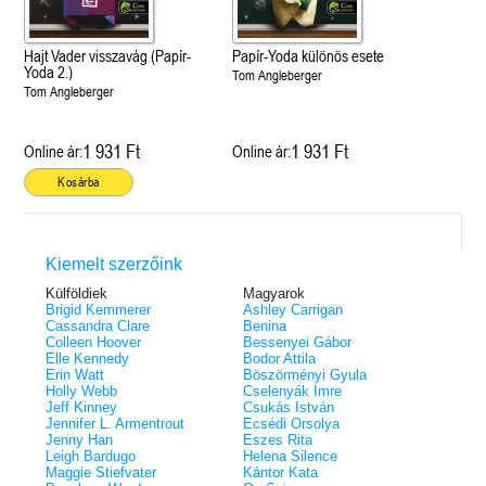
Hajt Vader visszavág (Papír-
Papír-Yoda különös esete
Yoda 2.)
Tom Angleberger
Tom Angleberger
1 931 Ft
1 931 Ft
Online ár:
Online ár:
Kosárba
Kiemelt szerzőink
Külföldiek
Magyarok
Brigid Kemmerer
Ashley Carrigan
Cassandra Clare
Benina
Colleen Hoover
Bessenyei Gábor
Elle Kennedy
Bodor Attila
Erin Watt
Böszörményi Gyula
Holly Webb
Cselenyák Imre
Jeff Kinney
Csukás István
Jennifer L. Armentrout
Ecsédi Orsolya
Jenny Han
Eszes Rita
Leigh Bardugo
Helena Silence
Maggie Stiefvater
Kántor Kata