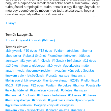
hogy ez a papír-Yoda remek tanácsokat adott a srácoknak. Meg
tudta jósolni a röpdogákat, tudta, tetszik-e egy fiú egy lánynak, és
még egy csomó egyéb módon meg tudta akadályozni, hogy a
gyerekek égő helyzetbe hozzák magukat.
Szinte mindegyik hatodikos tutira vette, hogy Papír-Yoda az Erőt
használja.
+ kinyit
De most, egy évvel később, sötét idők köszöntenek a sulira.
Dwightot felfüggesztették, lehet, hogy ki is rúgják, vagyis Papír-Yoda
nincs többé. És ami a legrosszabb: Yoda helyébe Hajt Vader lépett,
Termék kategóriák:
egy ujjbáb, amit Harvey, Dwight ősellensége hajtogatott. Árad belőle
/
a szenyózás és a gonoszság, és az is lehet, hogy eleve miatta
Könyv
Gyerekkönyvek (0-10 év)
függesztették fel Dwightot. A diákok mindent megtesznek, hogy ne
Termék címke:
rúgják ki a srácot.
#könyveink
#10 éves
#12 éves
#vidám
#érdekes
#humor
Ez a könyv az ő munkájuk gyümölcse.
#bestseller
#iskolai történet
#kaméleon könyvek
#ötletes
#uniszex
#lányoknak / nőknek
#fiúknak / férfiaknak
#11 éves
#13 éves
#tom angleberger
#könyvek
#gyurkovics máté
#papír - yoda
#gyermekirodalom
#vagány könyvek válogatás
#nekem való - felsősöknek
#jonatán galaxis
#garancia
#lelkisegély! könyvakció
#hurrá gyereknap!
#2015
#hello
#suli!
#51%
#10 éves
#12 éves
#vidám
#érdekes
#humor
#bestseller
#iskolai történet
#kaméleon könyvek
#ötletes
#uniszex
#lányoknak / nőknek
#fiúknak / férfiaknak
#11 éves
#13 éves
#tom angleberger
#könyvek
#gyurkovics máté
#papír - yoda
#gyermekirodalom
#vagány könyvek válogatás
#nekem való - felsősöknek
#jonatán galaxis
#garancia