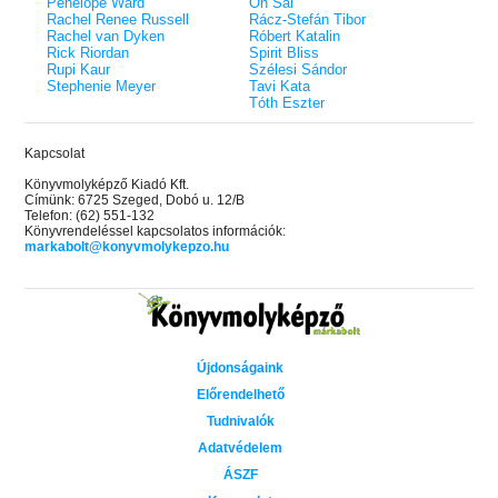
Penelope Ward
On Sai
Rachel Renee Russell
Rácz-Stefán Tibor
Rachel van Dyken
Róbert Katalin
Rick Riordan
Spirit Bliss
Rupi Kaur
Szélesi Sándor
Stephenie Meyer
Tavi Kata
Tóth Eszter
Kapcsolat
Könyvmolyképző Kiadó Kft.
Címünk: 6725 Szeged, Dobó u. 12/B
Telefon: (62) 551-132
Könyvrendeléssel kapcsolatos információk:
markabolt@konyvmolykepzo.hu
Újdonságaink
Előrendelhető
Tudnivalók
Adatvédelem
ÁSZF