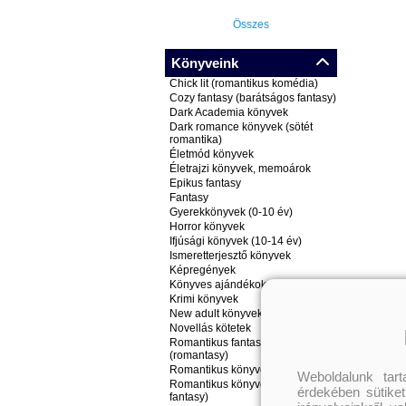
Összes
Könyveink
Chick lit (romantikus komédia)
Cozy fantasy (barátságos fantasy)
Dark Academia könyvek
Dark romance könyvek (sötét
romantika)
Életmód könyvek
Életrajzi könyvek, memoárok
Epikus fantasy
Fantasy
Gyerekkönyvek (0-10 év)
Horror könyvek
Ifjúsági könyvek (10-14 év)
Ismeretterjesztő könyvek
Képregények
Könyves ajándékok
Krimi könyvek
New adult könyvek
Novellás kötetek
Romantikus fantasy könyvek
(romantasy)
Romantikus könyvek
Weboldalunk tar
Romantikus könyvek (nem
érdekében sütiket
fantasy)