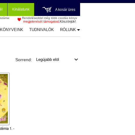
él
Kínálatunk
A kosár üres
 száma:
Rendeléseddel még több csodás könyv
megjelenését támogatod.
Köszönjük!
-KÖNYVEINK
TUDNIVALÓK
RÓLUNK
Sorrend:
démia 1. -