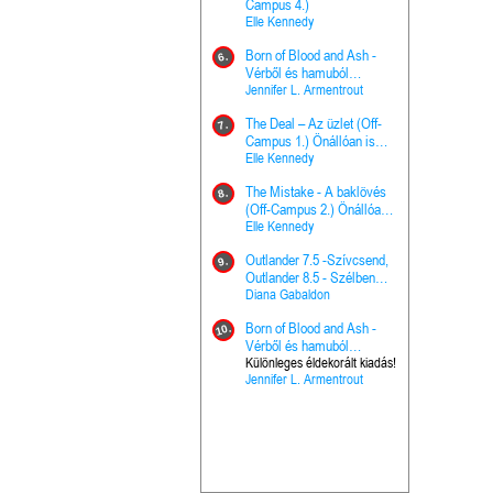
The Princes
Campus 4.)
15.
the Priest - Vallomások: A
Elle Kennedy
Hercegnő, 
Ella Frank
Born of Blood and Ash -
Pap (Vallo
6.
Ashen Thr
Vérből és hamuból
16.
trón (Drago
született (Hús és tűz 4.)
Jennifer L. Armentrout
Különleges 
Marie Nieho
The Deal – Az üzlet (Off-
kiadás!
7.
A téli tücs
Campus 1.) Önállóan is
17.
szövegfeld
olvasható!
Elle Kennedy
munkafüze
Bayné Bojc
The Mistake - A baklövés
8.
From the G
(Off-Campus 2.) Önállóan
18.
nyugalma 
is olvasható!
Elle Kennedy
Krónikák 6.
Kresley Col
Outlander 7.5 -Szívcsend,
9.
Ashen Thr
Outlander 8.5 - Szélben
19.
trón (Drago
sodródó falevél
Diana Gabaldon
Marie Nieho
Born of Blood and Ash -
10.
Outlander 
Vérből és hamuból
20.
Outlander 8
született (Hús és tűz 4.)
Különleges éldekorált kiadás!
Jennifer L. Armentrout
sodródó fal
Diana Gaba