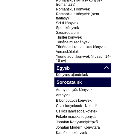
Romantikus fantasy könyvek
(romantasy)
Romantikus könyvek
Romantikus könyvek (nem
fantasy)
Sci-fi könyvek
Sport könyvek
Szépirodalom
Thriller könyvek
Történelmi regények
Történelmi romantikus könyvek
Verseskötetek
Young adult könyvek (ifjúsági, 14-
18 év)
Egyéb
Könyves ajándékok
Sorozataink
Arany pöttyös könyvek
Aranytoll
Bíbor pöttyös könyvek
Csak lányoknak - Neked!
Csíkos lányszoba kötetek
Fekete macska regénytár
Jonatán Könyvmolyképző
Jonatán Modern Könyvtára
Kaméleon könyvek