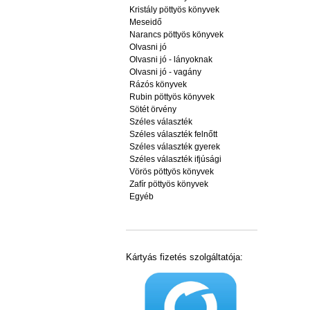
Kristály pöttyös könyvek
Meseidő
Narancs pöttyös könyvek
Olvasni jó
Olvasni jó - lányoknak
Olvasni jó - vagány
Rázós könyvek
Rubin pöttyös könyvek
Sötét örvény
Széles választék
Széles választék felnőtt
Széles választék gyerek
Széles választék ifjúsági
Vörös pöttyös könyvek
Zafír pöttyös könyvek
Egyéb
Kártyás fizetés szolgáltatója: