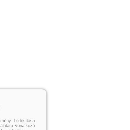
l
mény biztosítása
nálatára vonatkozó