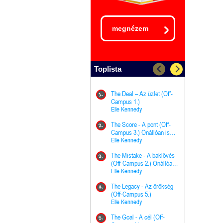
megnézem
Toplista
The Deal – Az üzlet (Off-
The Goal - 
11.
1.
Campus 1.)
Campus 4.)
Elle Kennedy
olvasható!
Elle Kenned
The Score - A pont (Off-
Grace and 
12.
2.
Campus 3.) Önállóan is
Kegyelem é
olvasható!
Elle Kennedy
Előhírnök-tr
Jennifer L.
The Mistake - A baklövés
The Score -
13.
3.
(Off-Campus 2.) Önállóan
Campus 3.
is olvasható!
Elle Kennedy
Különleges é
Elle Kenned
The Legacy - Az örökség
4.
The Cursed
(Off-Campus 5.)
14.
(A csont sz
Elle Kennedy
Harper L. 
The Goal - A cél (Off-
5.