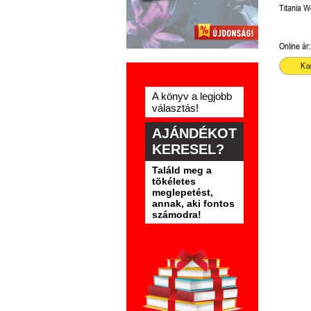
Titania 
Online ár:
Ko
A könyv a legjobb
választás!
AJÁNDÉKOT
KERESEL?
Találd meg a
tökéletes
meglepetést,
annak, aki fontos
számodra!