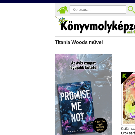
Titania Woods művei
Csillámsz
Örök bar