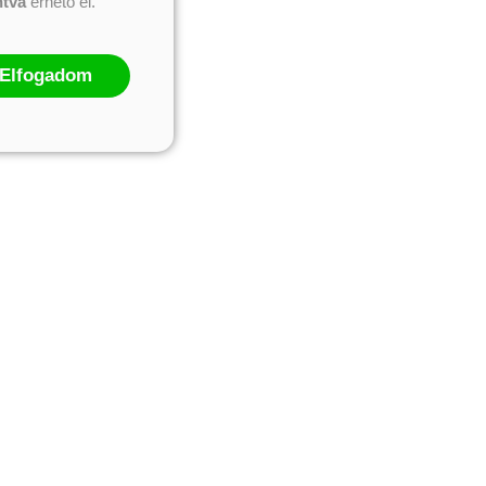
ntva
érhető el.
Elfogadom