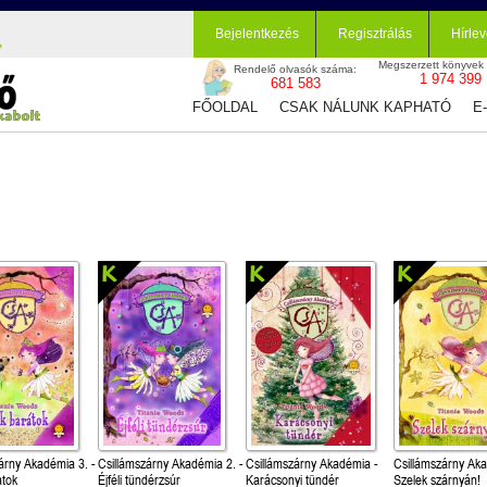
Bejelentkezés
Regisztrálás
Hírlev
Megszerzett könyvek
Rendelő olvasók száma:
1 974 399
681 583
FŐOLDAL
CSAK NÁLUNK KAPHATÓ
E
árny Akadémia 3. -
Csillámszárny Akadémia 2. -
Csillámszárny Akadémia -
Csillámszárny Aka
átok
Éjféli tündérzsúr
Karácsonyi tündér
Szelek szárnyán!