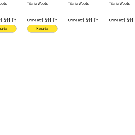
Woods
Titania Woods
Titania Woods
Titania Woods
1 511 Ft
1 511 Ft
1 511 Ft
1 511 
Online ár:
Online ár:
Online ár:
sárba
Kosárba