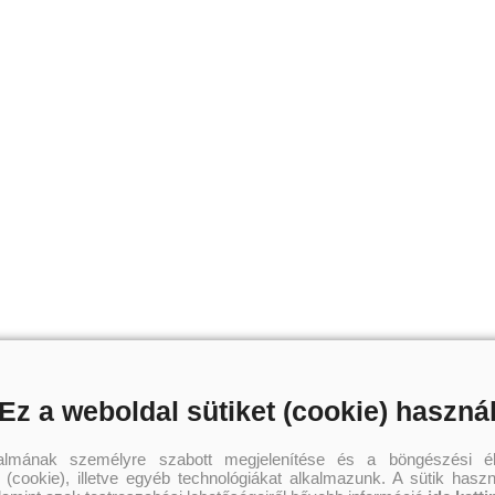
Ez a weboldal sütiket (cookie) haszná
talmának személyre szabott megjelenítése és a böngészési él
 (cookie), illetve egyéb technológiákat alkalmazunk. A sütik hasz