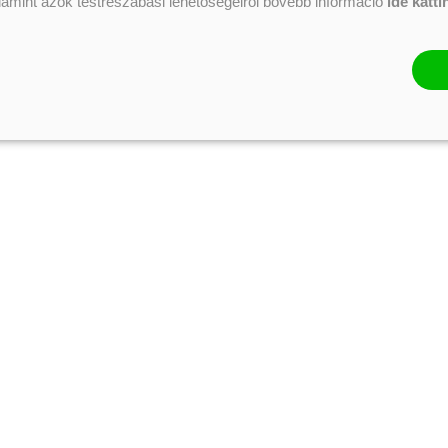
alamint azok testreszabási lehetőségeiről bővebb információ
ide katti