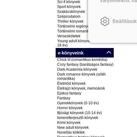
irányelveinkről, v
Sci-fi könyvek
Sport könyvek
Szakácskönyvek
Szépirodalom
Beállítások
Thriller könyvek
Történelmi regények
Történelmi romantikus könyvek
Verseskötetek
Young adult könyvek (ifjúsági, 14-
18 év)
e-könyveink
Chick lit (romantikus komédia)
Cozy fantasy (barátságos fantasy)
Dark Academia könyvek
Dark romance könyvek (sötét
romantika)
Életmód könyvek
Életrajzi könyvek, memoárok
Epikus fantasy
Fantasy
Gyerekkönyvek (0-10 év)
Horror könyvek
Ifjúsági könyvek (10-14 év)
Ismeretterjesztő könyvek
Krimi könyvek
New adult könyvek
Novellás kötetek