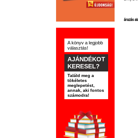
árazás ala
A könyv a legjobb
választás!
AJÁNDÉKOT
KERESEL?
Találd meg a
tökéletes
meglepetést,
annak, aki fontos
számodra!