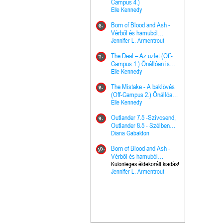
The Princes
Campus 4.)
15.
the Priest - Vallomások: A
Elle Kennedy
Hercegnő, 
Ella Frank
Born of Blood and Ash -
Pap (Vallo
6.
Ashen Thr
Vérből és hamuból
16.
trón (Drago
született (Hús és tűz 4.)
Jennifer L. Armentrout
Különleges 
Marie Nieho
The Deal – Az üzlet (Off-
kiadás!
7.
A téli tücs
Campus 1.) Önállóan is
17.
szövegfeld
olvasható!
Elle Kennedy
munkafüze
Bayné Bojc
The Mistake - A baklövés
8.
From the G
(Off-Campus 2.) Önállóan
18.
nyugalma 
is olvasható!
Elle Kennedy
Krónikák 6.
Kresley Col
Outlander 7.5 -Szívcsend,
9.
Ashen Thr
Outlander 8.5 - Szélben
19.
trón (Drago
sodródó falevél
Diana Gabaldon
Marie Nieho
Born of Blood and Ash -
10.
Outlander 
Vérből és hamuból
20.
Outlander 8
született (Hús és tűz 4.)
Különleges éldekorált kiadás!
Jennifer L. Armentrout
sodródó fal
Diana Gaba