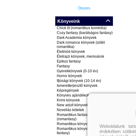
Összes
Könyveink
Chick lit (romantikus komédia)
Cozy fantasy (barátságos fantasy)
Dark Academia könyvek
Dark romance könyvek (sötét
romantika)
Életmód könyvek
Életrajzi könyvek, memoárok
Epikus fantasy
Fantasy
Gyerekkönyvek (0-10 év)
Horror könyvek
Ifjúsági könyvek (10-14 év)
Ismeretterjesztő könyvek
Képregények
Könyves ajándékok
Krimi könyvek
New adult könyvek
Novellás kötetek
Romantikus fantasy könyvek
(romantasy)
Romantikus könyvek
Weboldalunk tar
Romantikus könyvek (nem
érdekében sütiket
fantasy)