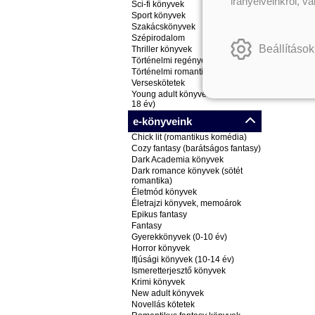
irányelveinkről, v
Sci-fi könyvek
Sport könyvek
Szakácskönyvek
Szépirodalom
Beállítások
Thriller könyvek
Történelmi regények
Történelmi romantikus könyvek
Verseskötetek
Young adult könyvek (ifjúsági, 14-
18 év)
e-könyveink
Chick lit (romantikus komédia)
Cozy fantasy (barátságos fantasy)
Dark Academia könyvek
Dark romance könyvek (sötét
romantika)
Életmód könyvek
Életrajzi könyvek, memoárok
Epikus fantasy
Fantasy
Gyerekkönyvek (0-10 év)
Horror könyvek
Ifjúsági könyvek (10-14 év)
Ismeretterjesztő könyvek
Krimi könyvek
New adult könyvek
Novellás kötetek