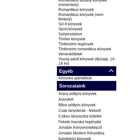
Romantikus fantasy könyvek
(romantasy)
Romantikus könyvek
Romantikus könyvek (nem
fantasy)
Sci-fi könyvek
Sport könyvek
Szépirodalom
Thriller könyvek
Történelmi regények
Történelmi romantikus könyvek
Verseskötetek
Young adult könyvek (ifjúsági, 14-
18 év)
Egyéb
Könyves ajándékok
Sorozataink
Arany pöttyös könyvek
Aranytoll
Bíbor pöttyös könyvek
Csak lányoknak - Neked!
Csíkos lányszoba kötetek
Fekete macska regénytár
Jonatán Könyvmolyképző
Jonatán Modern Könyvtára
Kaméleon könyvek