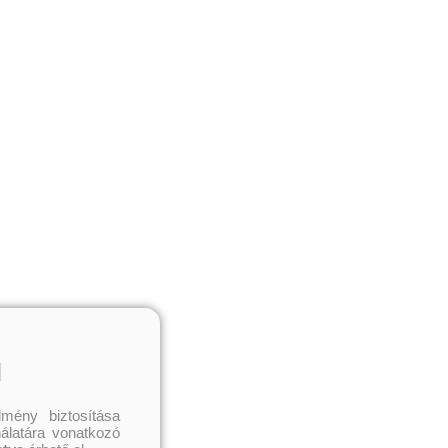
l
mény biztosítása
nálatára vonatkozó