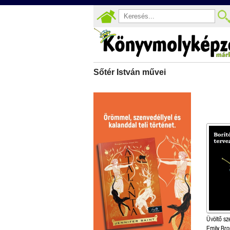
Sőtér István művei
Üvöltő sz
Emily Bro