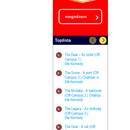
megnézem
Toplista
The Deal – Az üzlet (Off-
The Goal - 
11.
1.
Campus 1.)
Campus 4.)
Elle Kennedy
olvasható!
Elle Kenned
The Score - A pont (Off-
Grace and 
12.
2.
Campus 3.) Önállóan is
Kegyelem é
olvasható!
Elle Kennedy
Előhírnök-tr
Jennifer L.
The Mistake - A baklövés
The Score -
13.
3.
(Off-Campus 2.) Önállóan
Campus 3.
is olvasható!
Elle Kennedy
Különleges é
Elle Kenned
The Legacy - Az örökség
4.
The Cursed
(Off-Campus 5.)
14.
(A csont sz
Elle Kennedy
Harper L. 
The Goal - A cél (Off-
5.