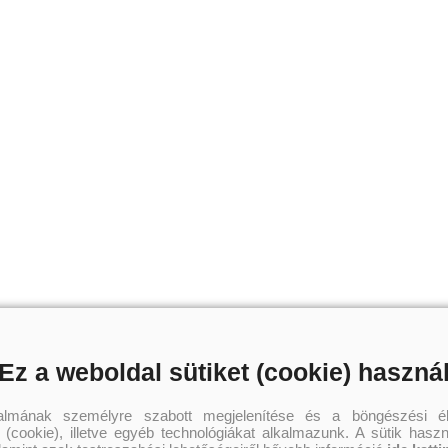
Ez a weboldal sütiket (cookie) haszná
talmának személyre szabott megjelenítése és a böngészési él
 (cookie), illetve egyéb technológiákat alkalmazunk. A sütik hasz