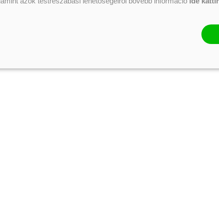
alamint azok testreszabási lehetőségeiről bővebb információ
ide katti