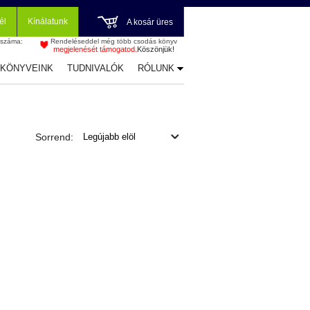
él
Kínálatunk
A kosár üres
 száma:
Rendeléseddel még több csodás könyv
megjelenését támogatod.
Köszönjük!
-KÖNYVEINK
TUDNIVALÓK
RÓLUNK
Sorrend: