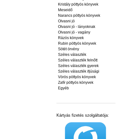
Kristály pöttyös könyvek
Meseidő
Narancs pöttyös könyvek
Olvasni jó
Olvasni jó - lányoknak
Olvasni jó - vagány
Rázós könyvek
Rubin pöttyös könyvek
Sötét örvény
Széles választék
Széles választék felnőtt
Széles választék gyerek
Széles választék ifjúsági
Vörös pöttyös könyvek
Zafír pöttyös könyvek
Egyéb
Kártyás fizetés szolgáltatója: