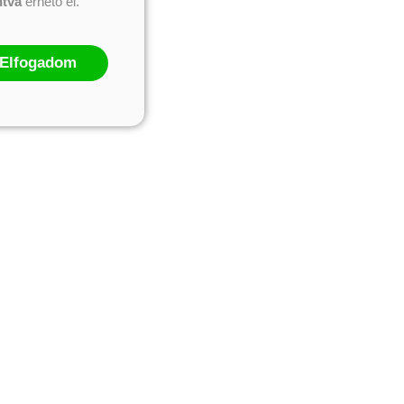
ntva
érhető el.
Elfogadom