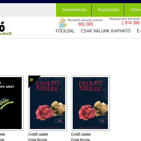
Bejelentkezés
Regisztrálás
Hírlev
Megszerzett könyvek
Rendelő olvasók száma:
1 974 399
681 583
FŐOLDAL
CSAK NÁLUNK KAPHATÓ
E
elek
Üvöltő szelek
Üvöltő szelek
nte
Emily Bronte
Emily Bronte