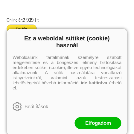
2 939 Ft
Online ár:
Kosárba
Ez a weboldal sütiket (cookie)
használ
Kiemelt szerzőink
Weboldalunk tartalmának személyre szabott
megjelenítése és a böngészési élmény biztosítása
Külföldiek
Magyarok
Brigid Kemmerer
Ashley Carrigan
érdekében sütiket (cookie), illetve egyéb technológiákat
Cassandra Clare
Benina
alkalmazunk. A sütik használatára vonatkozó
Colleen Hoover
Bessenyei Gábor
irányelveinkről, valamint azok testreszabási
Elle Kennedy
Bodor Attila
lehetőségeiről bővebb információ
ide kattintva
érhető
Erin Watt
Böszörményi Gyula
el.
Holly Webb
Cselenyák Imre
Jeff Kinney
Csukás István
Jennifer L. Armentrout
Ecsédi Orsolya
Jenny Han
Eszes Rita
Beállítások
Leigh Bardugo
Helena Silence
Maggie Stiefvater
Kántor Kata
Penelope Ward
On Sai
Rachel Renee Russell
Rácz-Stefán Tibor
Elfogadom
Rachel van Dyken
Róbert Katalin
Rick Riordan
Spirit Bliss
Rupi Kaur
Szélesi Sándor