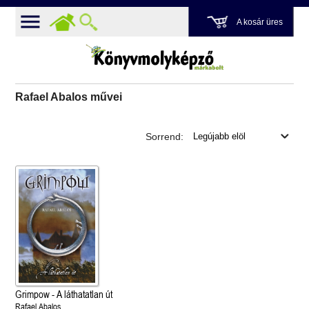
A kosár üres
Rafael Abalos művei
Sorrend:
Grimpow - A láthatatlan út
Rafael Abalos