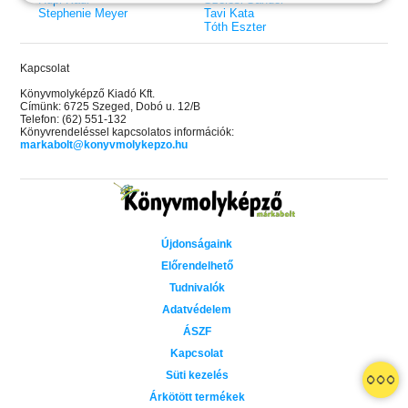
Stephenie Meyer
Tavi Kata
Tóth Eszter
Kapcsolat
Könyvmolyképző Kiadó Kft.
Címünk: 6725 Szeged, Dobó u. 12/B
Telefon: (62) 551-132
Könyvrendeléssel kapcsolatos információk:
markabolt@konyvmolykepzo.hu
Újdonságaink
Előrendelhető
Tudnivalók
Adatvédelem
ÁSZF
Kapcsolat
 A cél (Off-Campus 4.)
Grace and Glory - Kegyelem és
Bad Girl Reputation -
21.
31.
Süti kezelés
 olvasható!
dicsőség (Az Előhírnök-trilógia
lány (Avalon Bay 2.)
Különleges éldekorált kiadás!
dy
3.)
Elle Kennedy
Árkötött termékek
Jennifer L. Armentrout