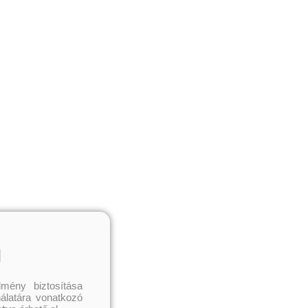
l
mény biztosítása
nálatára vonatkozó