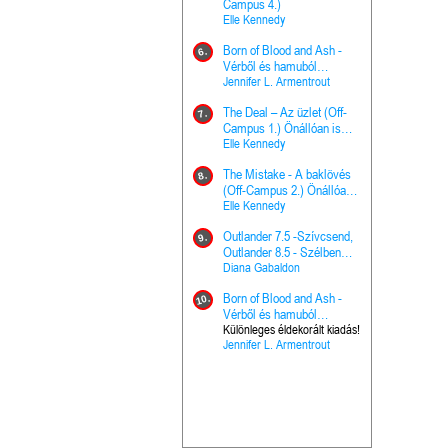
The Princes
Campus 4.)
15.
the Priest - Vallomások: A
Elle Kennedy
Hercegnő, 
Ella Frank
Born of Blood and Ash -
Pap (Vallo
6.
Ashen Thr
Vérből és hamuból
16.
trón (Drago
született (Hús és tűz 4.)
Jennifer L. Armentrout
Különleges 
Marie Nieho
The Deal – Az üzlet (Off-
kiadás!
7.
A téli tücs
Campus 1.) Önállóan is
17.
szövegfeld
olvasható!
Elle Kennedy
munkafüze
Bayné Bojc
The Mistake - A baklövés
8.
From the G
(Off-Campus 2.) Önállóan
18.
nyugalma 
is olvasható!
Elle Kennedy
Krónikák 6.
Kresley Col
Outlander 7.5 -Szívcsend,
9.
Ashen Thr
Outlander 8.5 - Szélben
19.
trón (Drago
sodródó falevél
Diana Gabaldon
Marie Nieho
Born of Blood and Ash -
10.
Outlander 
Vérből és hamuból
20.
Outlander 8
született (Hús és tűz 4.)
Különleges éldekorált kiadás!
Jennifer L. Armentrout
sodródó fal
Diana Gaba