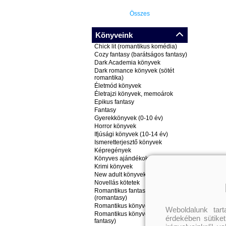
Összes
Könyveink
Chick lit (romantikus komédia)
Cozy fantasy (barátságos fantasy)
Dark Academia könyvek
Dark romance könyvek (sötét
romantika)
Életmód könyvek
Életrajzi könyvek, memoárok
Epikus fantasy
Fantasy
Gyerekkönyvek (0-10 év)
Horror könyvek
Ifjúsági könyvek (10-14 év)
Ismeretterjesztő könyvek
Képregények
Könyves ajándékok
Krimi könyvek
New adult könyvek
Novellás kötetek
Romantikus fantasy könyvek
(romantasy)
Romantikus könyvek
Weboldalunk tar
Romantikus könyvek (nem
érdekében sütiket
fantasy)