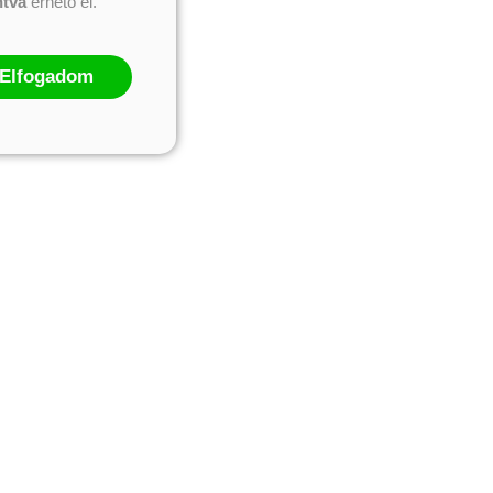
ntva
érhető el.
Elfogadom