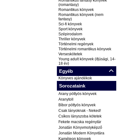
Romantikus fantasy könyvek
(romantasy)
Romantikus könyvek
Romantikus könyvek (nem
fantasy)
Sci-fi könyvek
Sport könyvek
Szépirodalom
Thriller könyvek
Történelmi regények
Történelmi romantikus könyvek
Verseskötetek
Young adult könyvek (ifjúsági, 14-
18 év)
Egyéb
Könyves ajándékok
Sorozataink
Arany pöttyös könyvek
Aranytoll
Bíbor pöttyös könyvek
Csak lányoknak - Neked!
Csíkos lányszoba kötetek
Fekete macska regénytár
Jonatán Könyvmolyképző
Jonatán Modern Könyvtára
Kaméleon könyvek