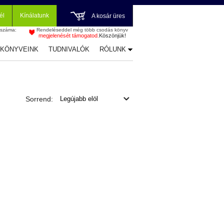
él
Kínálatunk
A kosár üres
 száma:
Rendeléseddel még több csodás könyv
megjelenését támogatod.
Köszönjük!
-KÖNYVEINK
TUDNIVALÓK
RÓLUNK
Sorrend: