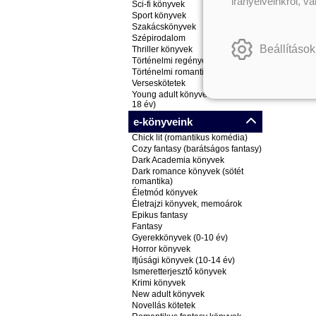
irányelveinkről, v
Sci-fi könyvek
Sport könyvek
Szakácskönyvek
Szépirodalom
Beállítások
Thriller könyvek
Történelmi regények
Történelmi romantikus könyvek
Verseskötetek
Young adult könyvek (ifjúsági, 14-
18 év)
e-könyveink
Chick lit (romantikus komédia)
Cozy fantasy (barátságos fantasy)
Dark Academia könyvek
Dark romance könyvek (sötét
romantika)
Életmód könyvek
Életrajzi könyvek, memoárok
Epikus fantasy
Fantasy
Gyerekkönyvek (0-10 év)
Horror könyvek
Ifjúsági könyvek (10-14 év)
Ismeretterjesztő könyvek
Krimi könyvek
New adult könyvek
Novellás kötetek