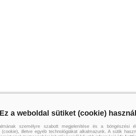
Ez a weboldal sütiket (cookie) haszná
talmának személyre szabott megjelenítése és a böngészési él
 (cookie), illetve egyéb technológiákat alkalmazunk. A sütik hasz