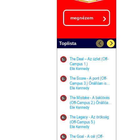
megnézem
Toplista
The Deal – Az üzlet (Off-
The Goal - 
11.
1.
Campus 1.)
Campus 4.)
Elle Kennedy
olvasható!
Elle Kenned
The Score - A pont (Off-
Grace and 
12.
2.
Campus 3.) Önállóan is
Kegyelem é
olvasható!
Elle Kennedy
Előhírnök-tr
Jennifer L.
The Mistake - A baklövés
The Score -
13.
3.
(Off-Campus 2.) Önállóan
Campus 3.
is olvasható!
Elle Kennedy
Különleges é
Elle Kenned
The Legacy - Az örökség
4.
The Cursed
(Off-Campus 5.)
14.
(A csont sz
Elle Kennedy
Harper L. 
The Goal - A cél (Off-
5.