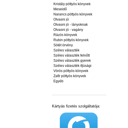
Kristály pöttyös könyvek
Meseidő
Narancs pöttyös könyvek
Olvasni jó
Olvasni jó - lányoknak
Olvasni jó - vagány
Rázós könyvek
Rubin pöttyös könyvek
Sötét örvény
Széles választék
Széles választék felnőtt
Széles választék gyerek
Széles választék ifjúsági
Vörös pöttyös könyvek
Zafír pöttyös könyvek
Egyéb
Kártyás fizetés szolgáltatója: