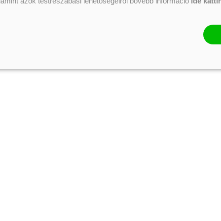
alamint azok testreszabási lehetőségeiről bővebb információ
ide katti