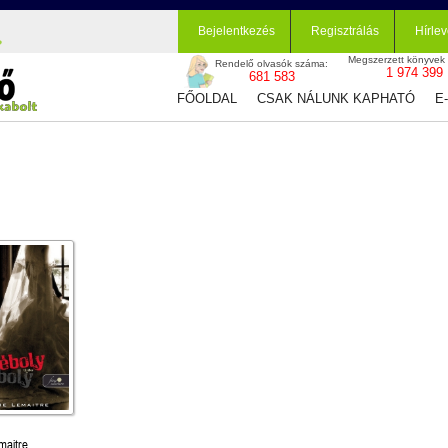
Bejelentkezés
Regisztrálás
Hírlev
Megszerzett könyvek
Rendelő olvasók száma:
1 974 399
681 583
FŐOLDAL
CSAK NÁLUNK KAPHATÓ
E
maitre