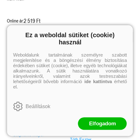
2 519 Ft
Online ár:
Ez a weboldal sütiket (cookie)
használ
Kiemelt szerzőink
Weboldalunk tartalmának személyre szabott
Külföldiek
Magyarok
megjelenítése és a böngészési élmény biztosítása
Brigid Kemmerer
Ashley Carrigan
Cassandra Clare
Benina
érdekében sütiket (cookie), illetve egyéb technológiákat
Colleen Hoover
Bessenyei Gábor
alkalmazunk. A sütik használatára vonatkozó
Elle Kennedy
Bodor Attila
irányelveinkről, valamint azok testreszabási
Erin Watt
Böszörményi Gyula
lehetőségeiről bővebb információ
ide kattintva
érhető
Holly Webb
Cselenyák Imre
el.
Jeff Kinney
Csukás István
Jennifer L. Armentrout
Ecsédi Orsolya
Jenny Han
Eszes Rita
Leigh Bardugo
Helena Silence
Beállítások
Maggie Stiefvater
Kántor Kata
Penelope Ward
On Sai
Rachel Renee Russell
Rácz-Stefán Tibor
Rachel van Dyken
Róbert Katalin
Elfogadom
Rick Riordan
Spirit Bliss
Rupi Kaur
Szélesi Sándor
Stephenie Meyer
Tavi Kata
Tóth Eszter