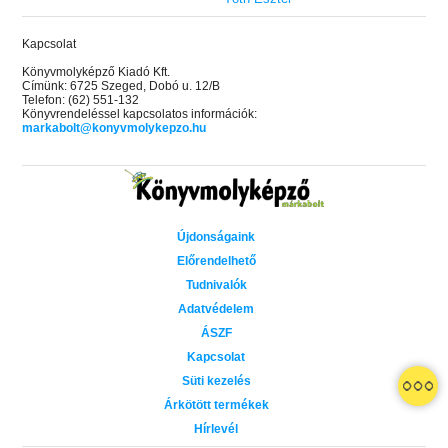
Kapcsolat
Könyvmolyképző Kiadó Kft.
Címünk: 6725 Szeged, Dobó u. 12/B
Telefon: (62) 551-132
Könyvrendeléssel kapcsolatos információk:
markabolt@konyvmolykepzo.hu
Újdonságaink
Előrendelhető
Tudnivalók
Adatvédelem
ÁSZF
Kapcsolat
Süti kezelés
 A cél (Off-Campus 4.)
Grace and Glory - Kegyelem és
Bad Girl Reputation -
21.
31.
Árkötött termékek
 olvasható!
dicsőség (Az Előhírnök-trilógia
lány (Avalon Bay 2.)
Hírlevél
Különleges éldekorált kiadás!
dy
3.)
Elle Kennedy
Jennifer L. Armentrout