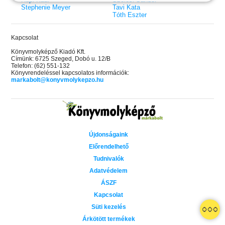
Stephenie Meyer
Tavi Kata
Tóth Eszter
Kapcsolat
Könyvmolyképző Kiadó Kft.
Címünk: 6725 Szeged, Dobó u. 12/B
Telefon: (62) 551-132
Könyvrendeléssel kapcsolatos információk:
markabolt@konyvmolykepzo.hu
Újdonságaink
Előrendelhető
Tudnivalók
Adatvédelem
ÁSZF
Kapcsolat
 A cél (Off-Campus 4.)
Grace and Glory - Kegyelem és
Bad Girl Reputation -
21.
31.
Süti kezelés
 olvasható!
dicsőség (Az Előhírnök-trilógia
lány (Avalon Bay 2.)
Különleges éldekorált kiadás!
dy
3.)
Elle Kennedy
Árkötött termékek
Jennifer L. Armentrout