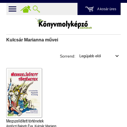
A kosár üres
Kulcsár Marianna művei
Sorrend:
Megszelídített történetek
Andóczi Balogh Éva, Kulcsár Marianna,