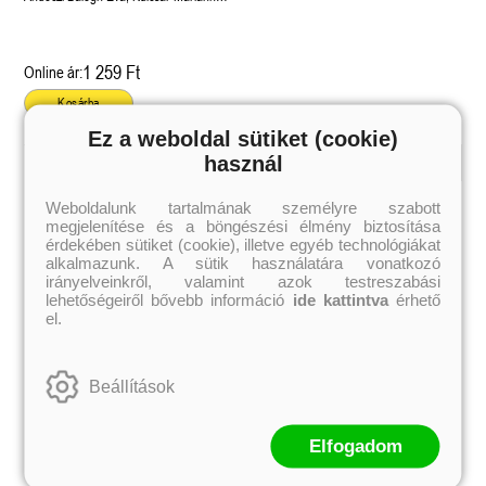
Palánkainé Sebők Zsuzsanna
1 259 Ft
Online ár:
Kosárba
Ez a weboldal sütiket (cookie)
használ
Kiemelt szerzőink
Weboldalunk tartalmának személyre szabott
megjelenítése és a böngészési élmény biztosítása
Külföldiek
Magyarok
Brigid Kemmerer
Ashley Carrigan
érdekében sütiket (cookie), illetve egyéb technológiákat
Cassandra Clare
Benina
alkalmazunk. A sütik használatára vonatkozó
Colleen Hoover
Bessenyei Gábor
irányelveinkről, valamint azok testreszabási
Elle Kennedy
Bodor Attila
lehetőségeiről bővebb információ
ide kattintva
érhető
Erin Watt
Böszörményi Gyula
el.
Holly Webb
Cselenyák Imre
Jeff Kinney
Csukás István
Jennifer L. Armentrout
Ecsédi Orsolya
Jenny Han
Eszes Rita
Beállítások
Leigh Bardugo
Helena Silence
Maggie Stiefvater
Kántor Kata
Penelope Ward
On Sai
Rachel Renee Russell
Rácz-Stefán Tibor
Elfogadom
Rachel van Dyken
Róbert Katalin
Rick Riordan
Spirit Bliss
Rupi Kaur
Szélesi Sándor