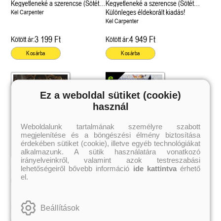
éldekorált kiadás!
38.
Kegyetleneké a szerencse (Sötét
Kegyetleneké a szerencse (Sötét
Tolvajok és a káosz k
ne - Hamvadó trón
Maji 1.)
Maji 1.)
Különleges éldekorált kiadás!
Kel Carpenter
Rebel (A Renegátok 3.)
(Sors és tűz 3.)
K. A. Tucker
nd 2.)
29.
Kel Carpenter
Rebecca Yarros
ff
Fire In You - Benned 
39.
A Court of Silver Flames – Ezüst
3 199 Ft
4 949 Ft
(Várok rád 6.)
7.5 -Szívcsend,
30.
Kötött ár:
Kötött ár:
lángok udvara (Tüskék és rózsák
Jennifer L. Armentrout
8.5 - Szélben sodródó
Különleges éldekorált kiadás! -
udvara 5.)
Kosárba
Kosárba
ldon
Javított kiadás
A Queen of Thieves a
40.
Sarah J. Maas
Tolvajok és a káosz k
Különleges éldekorá
(Sors és tűz 3.)
K. A. Tucker
Ez a weboldal sütiket (cookie)
használ
Weboldalunk tartalmának személyre szabott
megjelenítése és a böngészési élmény biztosítása
érdekében sütiket (cookie), illetve egyéb technológiákat
alkalmazunk. A sütik használatára vonatkozó
irányelveinkről, valamint azok testreszabási
Fortune Favors the Cruel -
Alvilági rémálmok (A Kárhozottak
lehetőségeiről bővebb információ
ide kattintva
érhető
Kegyetleneké a szerencse (Sötét
királynője 4.)
el.
Maji 1.)
Kel Carpenter
Kel Carpenter
4 049 Ft
3 199 Ft
Kötött ár:
Online ár:
Beállítások