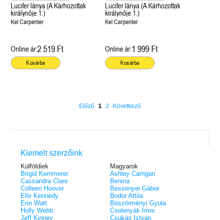
Lucifer lánya (A Kárhozottak
Lucifer lánya (A Kárhozottak
királynője 1.)
királynője 1.)
Kel Carpenter
Kel Carpenter
2 519 Ft
1 999 Ft
Online ár:
Online ár:
Kosárba
Kosárba
Előző
1
2
Következő
Kiemelt szerzőink
Külföldiek
Magyarok
Brigid Kemmerer
Ashley Carrigan
Cassandra Clare
Benina
Colleen Hoover
Bessenyei Gábor
Elle Kennedy
Bodor Attila
Erin Watt
Böszörményi Gyula
Holly Webb
Cselenyák Imre
Jeff Kinney
Csukás István