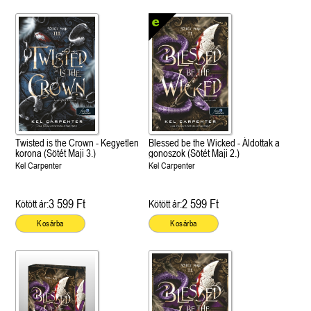
Twisted is the Crown - Kegyetlen
Blessed be the Wicked - Áldottak a
korona (Sötét Maji 3.)
gonoszok (Sötét Maji 2.)
Kel Carpenter
Kel Carpenter
3 599 Ft
2 599 Ft
Kötött ár:
Kötött ár:
Kosárba
Kosárba
 A cél (Off-Campus 4.)
Grace and Glory - Kegyelem és
Bad Girl Reputation -
21.
31.
 olvasható!
dicsőség (Az Előhírnök-trilógia
lány (Avalon Bay 2.)
Különleges éldekorált kiadás!
dy
3.)
Elle Kennedy
Jennifer L. Armentrout