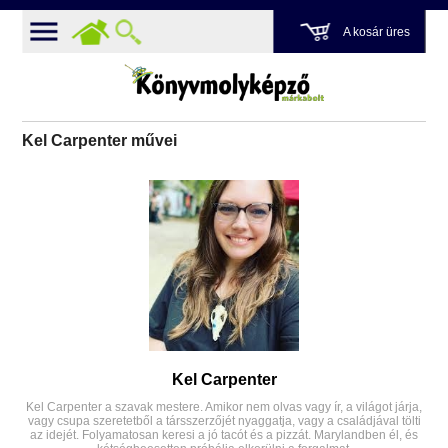
A kosár üres
Kel Carpenter művei
Kel Carpenter
Kel Carpenter a szavak mestere. Amikor nem olvas vagy ír, a világot járja,
vagy csupa szeretetből a társszerzőjét nyaggatja, vagy a családjával tölti
az idejét. Folyamatosan keresi a jó tacót és a pizzát. Marylandben él, és