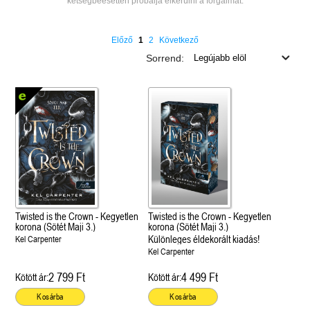
kétségbeesetten próbálja elkerülni a forgalmat.
Előző
1
2
Következő
Sorrend:
Twisted is the Crown - Kegyetlen
Twisted is the Crown - Kegyetlen
korona (Sötét Maji 3.)
korona (Sötét Maji 3.)
Különleges éldekorált kiadás!
Kel Carpenter
Kel Carpenter
2 799 Ft
4 499 Ft
Kötött ár:
Kötött ár:
Kosárba
Kosárba