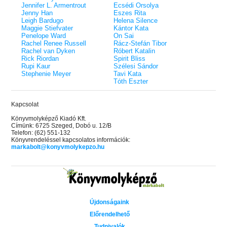
Jennifer L. Armentrout
Ecsédi Orsolya
Jenny Han
Eszes Rita
Leigh Bardugo
Helena Silence
Maggie Stiefvater
Kántor Kata
Penelope Ward
On Sai
Rachel Renee Russell
Rácz-Stefán Tibor
Rachel van Dyken
Róbert Katalin
Rick Riordan
Spirit Bliss
Rupi Kaur
Szélesi Sándor
Stephenie Meyer
Tavi Kata
Tóth Eszter
Kapcsolat
Könyvmolyképző Kiadó Kft.
Címünk: 6725 Szeged, Dobó u. 12/B
Telefon: (62) 551-132
Könyvrendeléssel kapcsolatos információk:
markabolt@konyvmolykepzo.hu
Újdonságaink
Előrendelhető
Tudnivalók