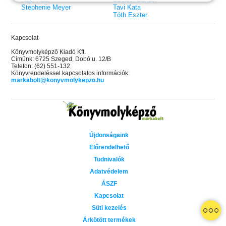
Stephenie Meyer
Tavi Kata
Tóth Eszter
Kapcsolat
Könyvmolyképző Kiadó Kft.
Címünk: 6725 Szeged, Dobó u. 12/B
Telefon: (62) 551-132
Könyvrendeléssel kapcsolatos információk:
markabolt@konyvmolykepzo.hu
Újdonságaink
Előrendelhető
Tudnivalók
Adatvédelem
ÁSZF
Kapcsolat
 A cél (Off-Campus 4.)
Grace and Glory - Kegyelem és
Bad Girl Reputation -
21.
31.
Süti kezelés
 olvasható!
dicsőség (Az Előhírnök-trilógia
lány (Avalon Bay 2.)
Különleges éldekorált kiadás!
dy
3.)
Elle Kennedy
Árkötött termékek
Jennifer L. Armentrout