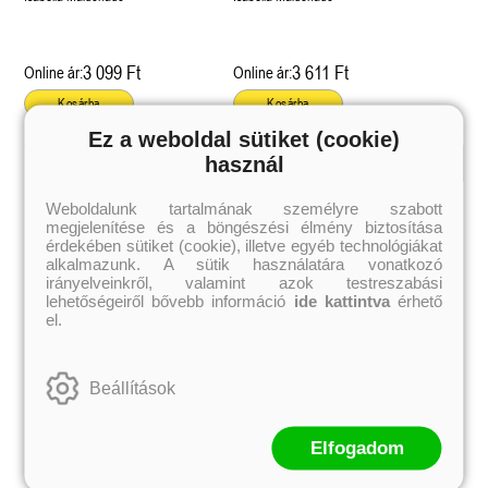
3 099 Ft
3 611 Ft
Online ár:
Online ár:
Kosárba
Kosárba
Ez a weboldal sütiket (cookie)
használ
Kiemelt szerzőink
Weboldalunk tartalmának személyre szabott
megjelenítése és a böngészési élmény biztosítása
Külföldiek
Magyarok
Brigid Kemmerer
Ashley Carrigan
érdekében sütiket (cookie), illetve egyéb technológiákat
Cassandra Clare
Benina
alkalmazunk. A sütik használatára vonatkozó
Colleen Hoover
Bessenyei Gábor
irányelveinkről, valamint azok testreszabási
Elle Kennedy
Bodor Attila
lehetőségeiről bővebb információ
ide kattintva
érhető
Erin Watt
Böszörményi Gyula
el.
Holly Webb
Cselenyák Imre
Jeff Kinney
Csukás István
Jennifer L. Armentrout
Ecsédi Orsolya
Jenny Han
Eszes Rita
Beállítások
Leigh Bardugo
Helena Silence
Maggie Stiefvater
Kántor Kata
Penelope Ward
On Sai
Rachel Renee Russell
Rácz-Stefán Tibor
Elfogadom
Rachel van Dyken
Róbert Katalin
Rick Riordan
Spirit Bliss
Rupi Kaur
Szélesi Sándor