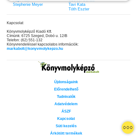
Stephenie Meyer
Tavi Kata
Tóth Eszter
Kapcsolat
Könyvmolyképző Kiadó Kft.
Címünk: 6725 Szeged, Dobó u. 12/B
Telefon: (62) 551-132
Könyvrendeléssel kapcsolatos információk:
markabolt@konyvmolykepzo.hu
Újdonságaink
Előrendelhető
Tudnivalók
Adatvédelem
ÁSZF
Kapcsolat
 A cél (Off-Campus 4.)
Grace and Glory - Kegyelem és
Bad Girl Reputation -
21.
31.
Süti kezelés
 olvasható!
dicsőség (Az Előhírnök-trilógia
lány (Avalon Bay 2.)
Különleges éldekorált kiadás!
dy
3.)
Elle Kennedy
Árkötött termékek
Jennifer L. Armentrout