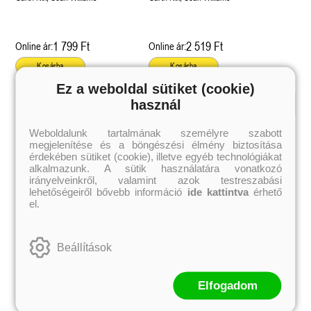
1 799 Ft
2 519 Ft
Online ár:
Online ár:
Kosárba
Kosárba
Ez a weboldal sütiket (cookie)
használ
Kiemelt szerzőink
Weboldalunk tartalmának személyre szabott
megjelenítése és a böngészési élmény biztosítása
Külföldiek
Magyarok
Brigid Kemmerer
Ashley Carrigan
érdekében sütiket (cookie), illetve egyéb technológiákat
Cassandra Clare
Benina
alkalmazunk. A sütik használatára vonatkozó
Colleen Hoover
Bessenyei Gábor
irányelveinkről, valamint azok testreszabási
Elle Kennedy
Bodor Attila
lehetőségeiről bővebb információ
ide kattintva
érhető
Erin Watt
Böszörményi Gyula
el.
Holly Webb
Cselenyák Imre
Jeff Kinney
Csukás István
Jennifer L. Armentrout
Ecsédi Orsolya
Jenny Han
Eszes Rita
Beállítások
Leigh Bardugo
Helena Silence
Maggie Stiefvater
Kántor Kata
Penelope Ward
On Sai
Rachel Renee Russell
Rácz-Stefán Tibor
Elfogadom
Rachel van Dyken
Róbert Katalin
Rick Riordan
Spirit Bliss
Rupi Kaur
Szélesi Sándor