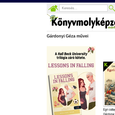
Gárdonyi Géza művei
Egri csill
Gárdonyi