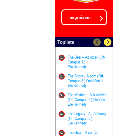
megnézem
Toplista
The Deal – Az üzlet (Off-
The Goal - 
11.
1.
Campus 1.)
Campus 4.)
Elle Kennedy
olvasható!
Elle Kenned
The Score - A pont (Off-
Grace and 
12.
2.
Campus 3.) Önállóan is
Kegyelem é
olvasható!
Elle Kennedy
Előhírnök-tr
Jennifer L.
The Mistake - A baklövés
The Score -
13.
3.
(Off-Campus 2.) Önállóan
Campus 3.
is olvasható!
Elle Kennedy
Különleges é
Elle Kenned
The Legacy - Az örökség
4.
The Cursed
(Off-Campus 5.)
14.
(A csont sz
Elle Kennedy
Harper L. 
The Goal - A cél (Off-
5.