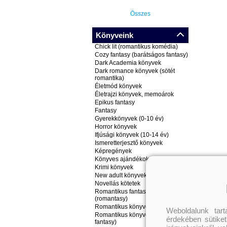
Összes
Könyveink
Chick lit (romantikus komédia)
Cozy fantasy (barátságos fantasy)
Dark Academia könyvek
Dark romance könyvek (sötét
romantika)
Életmód könyvek
Életrajzi könyvek, memoárok
Epikus fantasy
Fantasy
Gyerekkönyvek (0-10 év)
Horror könyvek
Ifjúsági könyvek (10-14 év)
Ismeretterjesztő könyvek
Képregények
Könyves ajándékok
Krimi könyvek
New adult könyvek
Novellás kötetek
Romantikus fantasy könyvek
(romantasy)
Romantikus könyvek
Weboldalunk tar
Romantikus könyvek (nem
érdekében sütiket
fantasy)