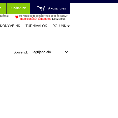
él
Kínálatunk
A kosár üres
 száma:
Rendeléseddel még több csodás könyv
megjelenését támogatod.
Köszönjük!
-KÖNYVEINK
TUDNIVALÓK
RÓLUNK
Sorrend: