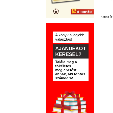
Online ár:
A könyv a legjobb
választás!
AJÁNDÉKOT
KERESEL?
Találd meg a
tökéletes
meglepetést,
annak, aki fontos
számodra!