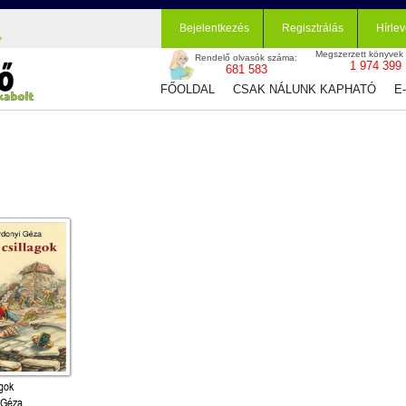
Bejelentkezés
Regisztrálás
Hírlev
Megszerzett könyvek
Rendelő olvasók száma:
1 974 399
681 583
FŐOLDAL
CSAK NÁLUNK KAPHATÓ
E
agok
 Géza