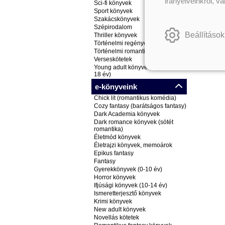
irányelveinkről, v
Sci-fi könyvek
Sport könyvek
Szakácskönyvek
Szépirodalom
Beállítások
Thriller könyvek
Történelmi regények
Történelmi romantikus könyvek
Verseskötetek
Young adult könyvek (ifjúsági, 14-
18 év)
e-könyveink
Chick lit (romantikus komédia)
Cozy fantasy (barátságos fantasy)
Dark Academia könyvek
Dark romance könyvek (sötét
romantika)
Életmód könyvek
Életrajzi könyvek, memoárok
Epikus fantasy
Fantasy
Gyerekkönyvek (0-10 év)
Horror könyvek
Ifjúsági könyvek (10-14 év)
Ismeretterjesztő könyvek
Krimi könyvek
New adult könyvek
Novellás kötetek