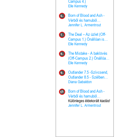
The Princes
Campus 4.)
15.
the Priest - Vallomások: A
Elle Kennedy
Hercegnő, 
Ella Frank
Born of Blood and Ash -
Pap (Vallo
6.
Ashen Thr
Vérből és hamuból
16.
trón (Drago
született (Hús és tűz 4.)
Jennifer L. Armentrout
Különleges 
Marie Nieho
The Deal – Az üzlet (Off-
kiadás!
7.
A téli tücs
Campus 1.) Önállóan is
17.
szövegfeld
olvasható!
Elle Kennedy
munkafüze
Bayné Bojc
The Mistake - A baklövés
8.
From the G
(Off-Campus 2.) Önállóan
18.
nyugalma 
is olvasható!
Elle Kennedy
Krónikák 6.
Kresley Col
Outlander 7.5 -Szívcsend,
9.
Ashen Thr
Outlander 8.5 - Szélben
19.
trón (Drago
sodródó falevél
Diana Gabaldon
Marie Nieho
Born of Blood and Ash -
10.
Outlander 
Vérből és hamuból
20.
Outlander 8
született (Hús és tűz 4.)
Különleges éldekorált kiadás!
Jennifer L. Armentrout
sodródó fal
Diana Gaba