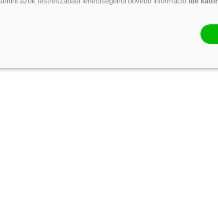
alamint azok testreszabási lehetőségeiről bővebb információ
ide katti