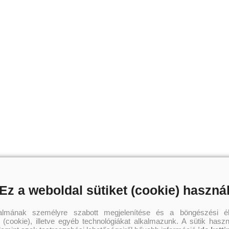
Ez a weboldal sütiket (cookie) haszná
talmának személyre szabott megjelenítése és a böngészési él
 (cookie), illetve egyéb technológiákat alkalmazunk. A sütik hasz