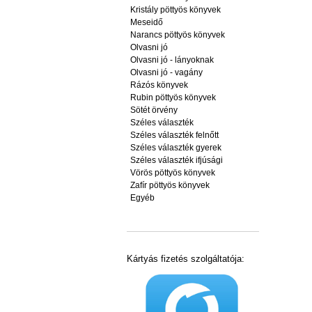
Kristály pöttyös könyvek
Meseidő
Narancs pöttyös könyvek
Olvasni jó
Olvasni jó - lányoknak
Olvasni jó - vagány
Rázós könyvek
Rubin pöttyös könyvek
Sötét örvény
Széles választék
Széles választék felnőtt
Széles választék gyerek
Széles választék ifjúsági
Vörös pöttyös könyvek
Zafír pöttyös könyvek
Egyéb
Kártyás fizetés szolgáltatója: