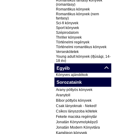
Romantikus fantasy könyvek
(romantasy)
Romantikus könyvek
Romantikus könyvek (nem
fantasy)
Sci-fi könyvek
Sport könyvek
Szépirodalom
Thriller könyvek
Történelmi regények
Történelmi romantikus könyvek
Verseskötetek
Young adult könyvek (ifjúsági, 14-
18 év)
Egyéb
Könyves ajándékok
Sorozataink
Arany pöttyös könyvek
Aranytoll
Bíbor pöttyös könyvek
Csak lányoknak - Neked!
Csíkos lányszoba kötetek
Fekete macska regénytár
Jonatán Könyvmolyképző
Jonatán Modern Könyvtára
Kaméleon könyvek