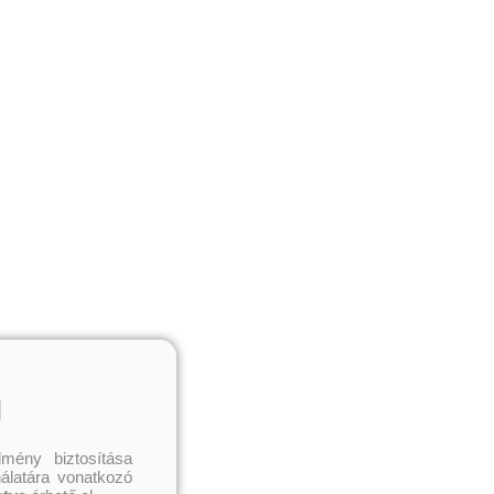
l
mény biztosítása
nálatára vonatkozó