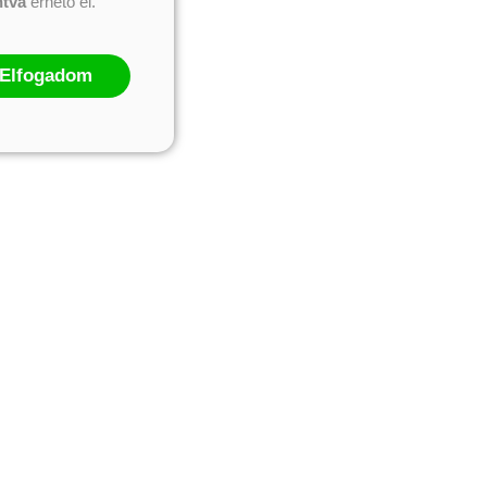
ntva
érhető el.
Elfogadom