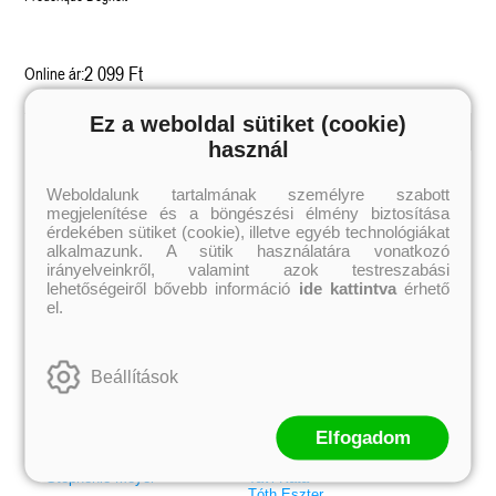
2 099 Ft
Online ár:
Ez a weboldal sütiket (cookie)
használ
Kiemelt szerzőink
Weboldalunk tartalmának személyre szabott
Külföldiek
Magyarok
megjelenítése és a böngészési élmény biztosítása
Brigid Kemmerer
Ashley Carrigan
Cassandra Clare
Benina
érdekében sütiket (cookie), illetve egyéb technológiákat
Colleen Hoover
Bessenyei Gábor
alkalmazunk. A sütik használatára vonatkozó
Elle Kennedy
Bodor Attila
irányelveinkről, valamint azok testreszabási
Erin Watt
Böszörményi Gyula
lehetőségeiről bővebb információ
ide kattintva
érhető
Holly Webb
Cselenyák Imre
el.
Jeff Kinney
Csukás István
Jennifer L. Armentrout
Ecsédi Orsolya
Jenny Han
Eszes Rita
Leigh Bardugo
Helena Silence
Beállítások
Maggie Stiefvater
Kántor Kata
Penelope Ward
On Sai
Rachel Renee Russell
Rácz-Stefán Tibor
Rachel van Dyken
Róbert Katalin
Elfogadom
Rick Riordan
Spirit Bliss
Rupi Kaur
Szélesi Sándor
Stephenie Meyer
Tavi Kata
Tóth Eszter