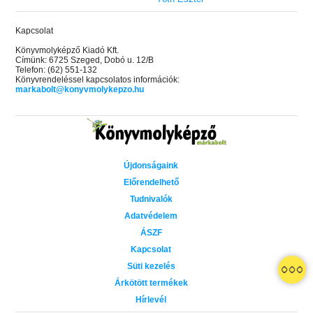
Kapcsolat
Könyvmolyképző Kiadó Kft.
Címünk: 6725 Szeged, Dobó u. 12/B
Telefon: (62) 551-132
Könyvrendeléssel kapcsolatos információk:
markabolt@konyvmolykepzo.hu
Újdonságaink
Előrendelhető
Tudnivalók
Adatvédelem
ÁSZF
Kapcsolat
Süti kezelés
 A cél (Off-Campus 4.)
Grace and Glory - Kegyelem és
Bad Girl Reputation -
21.
31.
Árkötött termékek
 olvasható!
dicsőség (Az Előhírnök-trilógia
lány (Avalon Bay 2.)
Hírlevél
Különleges éldekorált kiadás!
dy
3.)
Elle Kennedy
Jennifer L. Armentrout