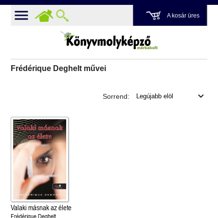
A kosár üres
Frédérique Deghelt művei
Sorrend:
Valaki másnak az élete
Frédérique Deghelt