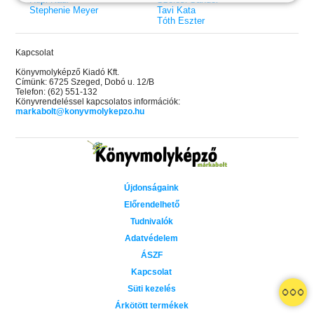
Stephenie Meyer
Tavi Kata
Tóth Eszter
Kapcsolat
Könyvmolyképző Kiadó Kft.
Címünk: 6725 Szeged, Dobó u. 12/B
Telefon: (62) 551-132
Könyvrendeléssel kapcsolatos információk:
markabolt@konyvmolykepzo.hu
Újdonságaink
Előrendelhető
Tudnivalók
Adatvédelem
ÁSZF
Kapcsolat
 A cél (Off-Campus 4.)
Grace and Glory - Kegyelem és
Bad Girl Reputation -
21.
31.
Süti kezelés
 olvasható!
dicsőség (Az Előhírnök-trilógia
lány (Avalon Bay 2.)
Különleges éldekorált kiadás!
dy
3.)
Elle Kennedy
Árkötött termékek
Jennifer L. Armentrout