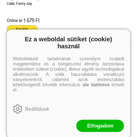
Catel, Fanny Joly
1 679 Ft
Online ár:
Kosárba
Ez a weboldal sütiket (cookie)
használ
Kiemelt szerzőink
Weboldalunk tartalmának személyre szabott
megjelenítése és a böngészési élmény biztosítása
Külföldiek
Magyarok
Brigid Kemmerer
Ashley Carrigan
érdekében sütiket (cookie), illetve egyéb technológiákat
Cassandra Clare
Benina
alkalmazunk. A sütik használatára vonatkozó
Colleen Hoover
Bessenyei Gábor
irányelveinkről, valamint azok testreszabási
Elle Kennedy
Bodor Attila
lehetőségeiről bővebb információ
ide kattintva
érhető
Erin Watt
Böszörményi Gyula
el.
Holly Webb
Cselenyák Imre
Jeff Kinney
Csukás István
Jennifer L. Armentrout
Ecsédi Orsolya
Jenny Han
Eszes Rita
Beállítások
Leigh Bardugo
Helena Silence
Maggie Stiefvater
Kántor Kata
Penelope Ward
On Sai
Rachel Renee Russell
Rácz-Stefán Tibor
Elfogadom
Rachel van Dyken
Róbert Katalin
Rick Riordan
Spirit Bliss
Rupi Kaur
Szélesi Sándor