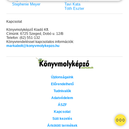
Stephenie Meyer
Tavi Kata
Tóth Eszter
Kapcsolat
Könyvmolyképző Kiadó Kft.
Címünk: 6725 Szeged, Dobó u. 12/B
Telefon: (62) 551-132
Könyvrendeléssel kapcsolatos információk:
markabolt@konyvmolykepzo.hu
Újdonságaink
Előrendelhető
Tudnivalók
Adatvédelem
ÁSZF
Kapcsolat
 A cél (Off-Campus 4.)
Grace and Glory - Kegyelem és
Bad Girl Reputation -
21.
31.
Süti kezelés
 olvasható!
dicsőség (Az Előhírnök-trilógia
lány (Avalon Bay 2.)
Különleges éldekorált kiadás!
dy
3.)
Elle Kennedy
Árkötött termékek
Jennifer L. Armentrout