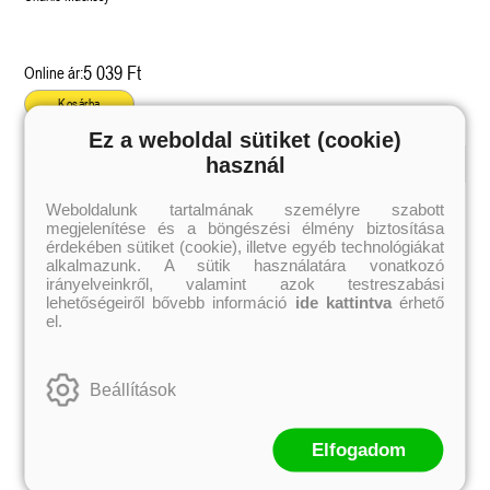
5 039 Ft
Online ár:
Kosárba
Ez a weboldal sütiket (cookie)
használ
Kiemelt szerzőink
Weboldalunk tartalmának személyre szabott
megjelenítése és a böngészési élmény biztosítása
Külföldiek
Magyarok
Brigid Kemmerer
Ashley Carrigan
érdekében sütiket (cookie), illetve egyéb technológiákat
Cassandra Clare
Benina
alkalmazunk. A sütik használatára vonatkozó
Colleen Hoover
Bessenyei Gábor
irányelveinkről, valamint azok testreszabási
Elle Kennedy
Bodor Attila
lehetőségeiről bővebb információ
ide kattintva
érhető
Erin Watt
Böszörményi Gyula
el.
Holly Webb
Cselenyák Imre
Jeff Kinney
Csukás István
Jennifer L. Armentrout
Ecsédi Orsolya
Jenny Han
Eszes Rita
Beállítások
Leigh Bardugo
Helena Silence
Maggie Stiefvater
Kántor Kata
Penelope Ward
On Sai
Rachel Renee Russell
Rácz-Stefán Tibor
Elfogadom
Rachel van Dyken
Róbert Katalin
Rick Riordan
Spirit Bliss
Rupi Kaur
Szélesi Sándor