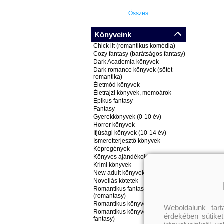
Összes
Könyveink
Chick lit (romantikus komédia)
Cozy fantasy (barátságos fantasy)
Dark Academia könyvek
Dark romance könyvek (sötét
romantika)
Életmód könyvek
Életrajzi könyvek, memoárok
Epikus fantasy
Fantasy
Gyerekkönyvek (0-10 év)
Horror könyvek
Ifjúsági könyvek (10-14 év)
Ismeretterjesztő könyvek
Képregények
Könyves ajándékok
Krimi könyvek
New adult könyvek
Novellás kötetek
Romantikus fantasy könyvek
(romantasy)
Romantikus könyvek
Weboldalunk tar
Romantikus könyvek (nem
érdekében sütiket
fantasy)