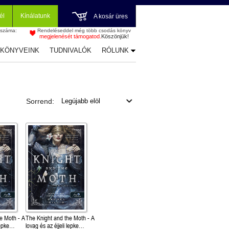
él
Kínálatunk
A kosár üres
 száma:
Rendeléseddel még több csodás könyv
megjelenését támogatod.
Köszönjük!
-KÖNYVEINK
TUDNIVALÓK
RÓLUNK
Sorrend:
e Moth - A
The Knight and the Moth - A
lepke
lovag és az éjjeli lepke