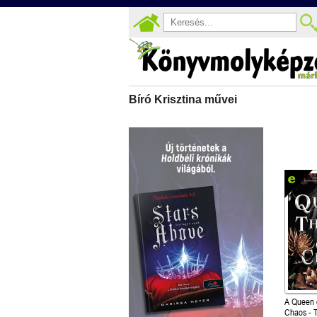
Bíró Krisztina művei
A Queen 
Chaos - T