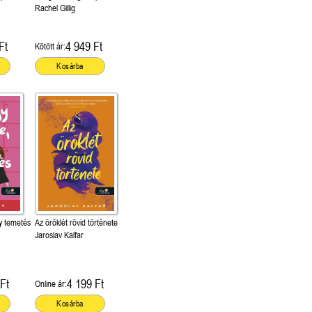
dom 1.)
(Stonewater Kingdom 1.)
Rachel Gillig
Ft
4 949 Ft
Kötött ár:
Kosárba
y temetés
Az öröklét rövid története
Jaroslav Kalfar
Ft
4 199 Ft
Online ár:
Kosárba