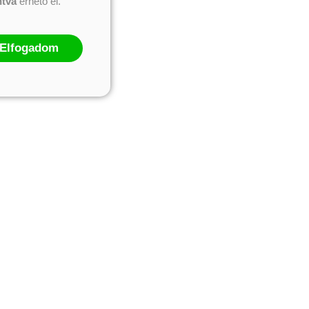
ntva
érhető el.
Elfogadom