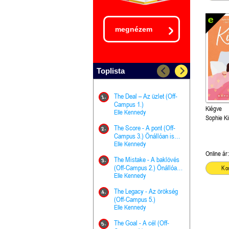
megnézem
Toplista
The Deal – Az üzlet (Off-
The Goal - 
11.
1.
Campus 1.)
Campus 4.)
Kiégve
Elle Kennedy
olvasható!
Elle Kenned
Sophie Ki
The Score - A pont (Off-
Grace and 
12.
2.
Campus 3.) Önállóan is
Kegyelem é
olvasható!
Elle Kennedy
Előhírnök-tr
Jennifer L.
Online ár:
The Mistake - A baklövés
The Score -
13.
3.
(Off-Campus 2.) Önállóan
Campus 3.
Ko
is olvasható!
Elle Kennedy
Különleges é
Elle Kenned
The Legacy - Az örökség
4.
The Cursed
(Off-Campus 5.)
14.
(A csont sz
Elle Kennedy
Harper L. 
The Goal - A cél (Off-
5.