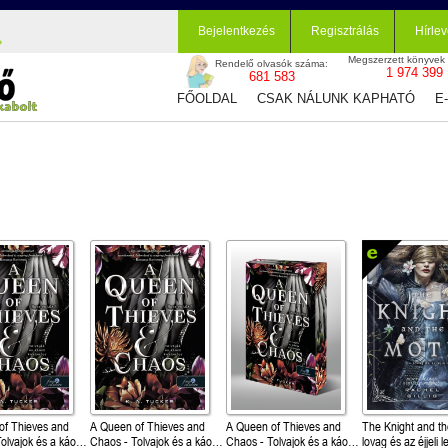
Bejelentkezés
Regisztrálás
Hírlev
Megszerzett könyvek
Rendelő olvasók száma:
1 974 399
681 583
FŐOLDAL
CSAK NÁLUNK KAPHATÓ
E
of Thieves and
A Queen of Thieves and
A Queen of Thieves and
The Knight and th
olvajok és a káosz
Chaos - Tolvajok és a káosz
Chaos - Tolvajok és a káosz
lovag és az éjjeli 