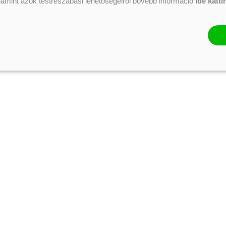
alamint azok testreszabási lehetőségeiről bővebb információ
ide katti