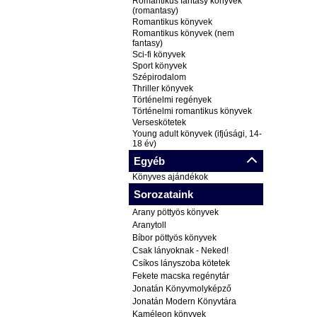
Romantikus fantasy könyvek
(romantasy)
Romantikus könyvek
Romantikus könyvek (nem
fantasy)
Sci-fi könyvek
Sport könyvek
Szépirodalom
Thriller könyvek
Történelmi regények
Történelmi romantikus könyvek
Verseskötetek
Young adult könyvek (ifjúsági, 14-
18 év)
Egyéb
Könyves ajándékok
Sorozataink
Arany pöttyös könyvek
Aranytoll
Bíbor pöttyös könyvek
Csak lányoknak - Neked!
Csíkos lányszoba kötetek
Fekete macska regénytár
Jonatán Könyvmolyképző
Jonatán Modern Könyvtára
Kaméleon könyvek