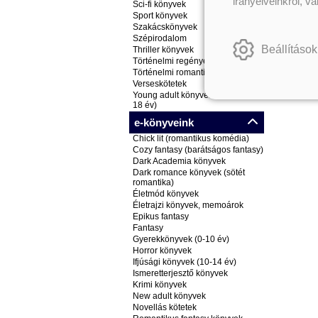
irányelveinkről, v
Sci-fi könyvek
Sport könyvek
Szakácskönyvek
Szépirodalom
Beállítások
Thriller könyvek
Történelmi regények
Történelmi romantikus könyvek
Verseskötetek
Young adult könyvek (ifjúsági, 14-
18 év)
e-könyveink
Chick lit (romantikus komédia)
Cozy fantasy (barátságos fantasy)
Dark Academia könyvek
Dark romance könyvek (sötét
romantika)
Életmód könyvek
Életrajzi könyvek, memoárok
Epikus fantasy
Fantasy
Gyerekkönyvek (0-10 év)
Horror könyvek
Ifjúsági könyvek (10-14 év)
Ismeretterjesztő könyvek
Krimi könyvek
New adult könyvek
Novellás kötetek