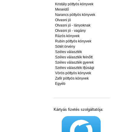
Kristály pöttyös könyvek
Meseidő
Narancs pöttyös könyvek
Olvasni jó
Olvasni jó - lányoknak
Olvasni jó - vagány
Rázós könyvek
Rubin pöttyös könyvek
Sötét örvény
Széles választék
Széles választék felnőtt
Széles választék gyerek
Széles választék ifjúsági
Vörös pöttyös könyvek
Zafír pöttyös könyvek
Egyéb
Kártyás fizetés szolgáltatója: