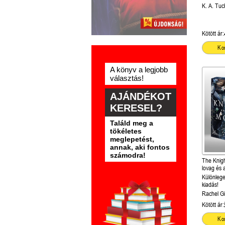
királynője
K. A. Tuc
Kötött ár:
Ko
A könyv a legjobb
választás!
AJÁNDÉKOT
KERESEL?
Találd meg a
tökéletes
meglepetést,
annak, aki fontos
számodra!
The Knigh
lovag és a
(Stonewa
Különlege
kiadás!
Rachel Gil
Kötött ár:
Ko