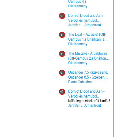
The Princes
Campus 4.)
15.
the Priest - Vallomások: A
Elle Kennedy
Hercegnő, 
Ella Frank
Born of Blood and Ash -
Pap (Vallo
6.
Ashen Thr
Vérből és hamuból
16.
trón (Drago
született (Hús és tűz 4.)
Jennifer L. Armentrout
Különleges 
Marie Nieho
The Deal – Az üzlet (Off-
kiadás!
7.
A téli tücs
Campus 1.) Önállóan is
17.
szövegfeld
olvasható!
Elle Kennedy
munkafüze
Bayné Bojc
The Mistake - A baklövés
8.
From the G
(Off-Campus 2.) Önállóan
18.
nyugalma 
is olvasható!
Elle Kennedy
Krónikák 6.
Kresley Col
Outlander 7.5 -Szívcsend,
9.
Ashen Thr
Outlander 8.5 - Szélben
19.
trón (Drago
sodródó falevél
Diana Gabaldon
Marie Nieho
Born of Blood and Ash -
10.
Outlander 
Vérből és hamuból
20.
Outlander 8
született (Hús és tűz 4.)
Különleges éldekorált kiadás!
Jennifer L. Armentrout
sodródó fal
Diana Gaba