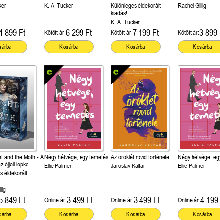
 (Sors és tűz 3.)
királynője (Sors és tűz 3.)
királynője (Sors és tűz 3.)
(Stonewater King
ker
K. A. Tucker
Különleges éldekorált
Rachel Gillig
kiadás!
K. A. Tucker
4 899 Ft
6 299 Ft
7 199 Ft
3 899 
Kötött ár:
Kötött ár:
Kötött ár:
sárba
Kosárba
Kosárba
Kosárba
t and the Moth - A
Négy hétvége, egy temetés
Az öröklét rövid története
Négy hétvége, eg
z éjjeli lepke
Ellie Palmer
Jaroslav Kalfar
Ellie Palmer
ter Kingdom 1.)
s éldekorált
lig
5 849 Ft
3 499 Ft
3 499 Ft
4 199 
Online ár:
Online ár:
Online ár:
sárba
Kosárba
Kosárba
Kosárba