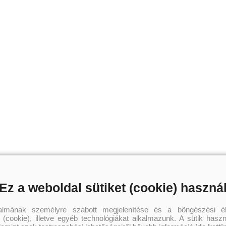
Ez a weboldal sütiket (cookie) haszná
talmának személyre szabott megjelenítése és a böngészési él
 (cookie), illetve egyéb technológiákat alkalmazunk. A sütik hasz