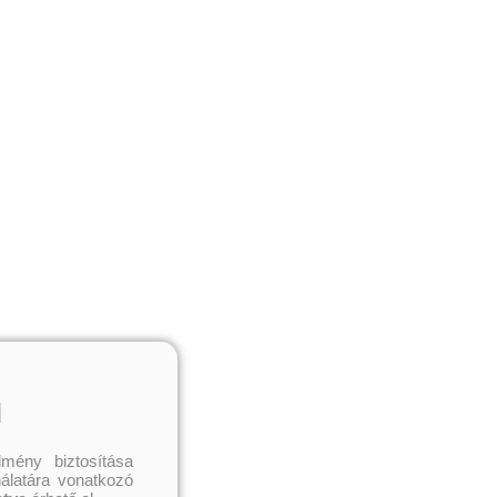
l
mény biztosítása
nálatára vonatkozó