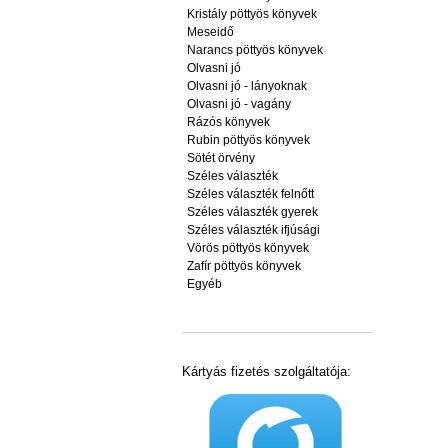
Kristály pöttyös könyvek
Meseidő
Narancs pöttyös könyvek
Olvasni jó
Olvasni jó - lányoknak
Olvasni jó - vagány
Rázós könyvek
Rubin pöttyös könyvek
Sötét örvény
Széles választék
Széles választék felnőtt
Széles választék gyerek
Széles választék ifjúsági
Vörös pöttyös könyvek
Zafír pöttyös könyvek
Egyéb
Kártyás fizetés szolgáltatója: