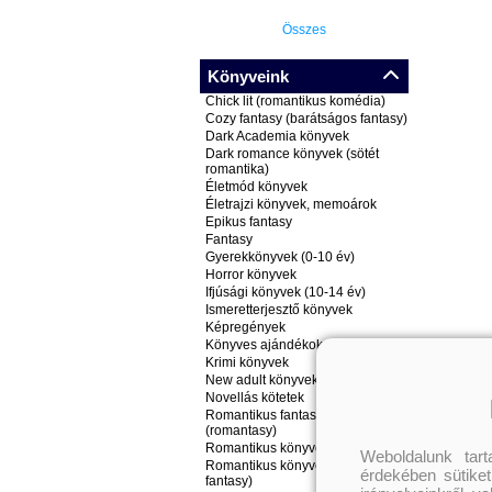
Összes
Könyveink
Chick lit (romantikus komédia)
Cozy fantasy (barátságos fantasy)
Dark Academia könyvek
Dark romance könyvek (sötét
romantika)
Életmód könyvek
Életrajzi könyvek, memoárok
Epikus fantasy
Fantasy
Gyerekkönyvek (0-10 év)
Horror könyvek
Ifjúsági könyvek (10-14 év)
Ismeretterjesztő könyvek
Képregények
Könyves ajándékok
Krimi könyvek
New adult könyvek
Novellás kötetek
Romantikus fantasy könyvek
(romantasy)
Romantikus könyvek
Weboldalunk tar
Romantikus könyvek (nem
érdekében sütiket
fantasy)