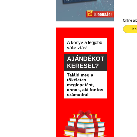
Online ár:
Ko
A könyv a legjobb
választás!
AJÁNDÉKOT
KERESEL?
Találd meg a
tökéletes
meglepetést,
annak, aki fontos
számodra!