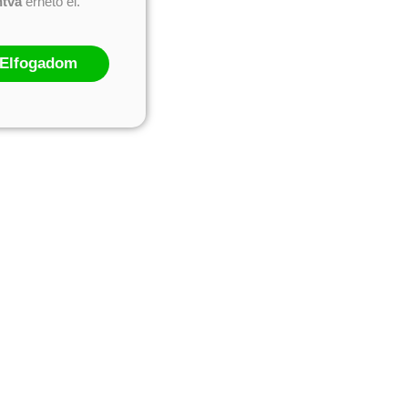
ntva
érhető el.
Elfogadom