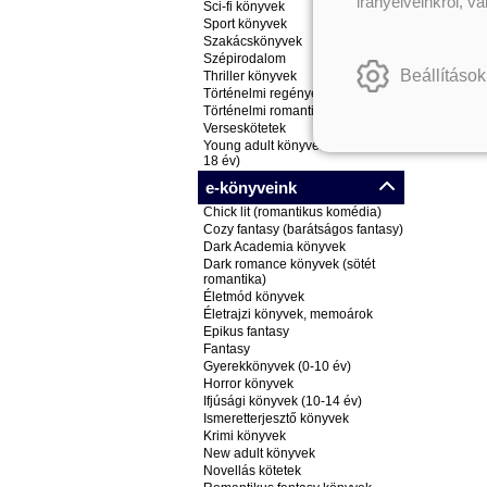
irányelveinkről, v
Sci-fi könyvek
Sport könyvek
Szakácskönyvek
Szépirodalom
Beállítások
Thriller könyvek
Történelmi regények
Történelmi romantikus könyvek
Verseskötetek
Young adult könyvek (ifjúsági, 14-
18 év)
e-könyveink
Chick lit (romantikus komédia)
Cozy fantasy (barátságos fantasy)
Dark Academia könyvek
Dark romance könyvek (sötét
romantika)
Életmód könyvek
Életrajzi könyvek, memoárok
Epikus fantasy
Fantasy
Gyerekkönyvek (0-10 év)
Horror könyvek
Ifjúsági könyvek (10-14 év)
Ismeretterjesztő könyvek
Krimi könyvek
New adult könyvek
Novellás kötetek