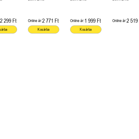
2 299 Ft
2 771 Ft
1 999 Ft
2 519 
Online ár:
Online ár:
Online ár:
sárba
Kosárba
Kosárba