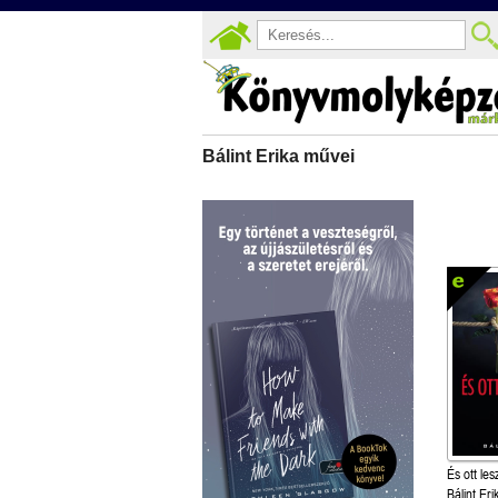
Bálint Erika művei
És ott les
Bálint Eri