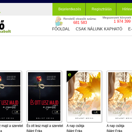
Bejelentkezés
Regisztrálás
Hírlev
Megszerzett könyvek
Rendelő olvasók száma:
1 974 399
681 583
FŐOLDAL
CSAK NÁLUNK KAPHATÓ
E
z majd a szeretet
És ott lesz majd a szeretet
A nap csókja
A nap csókja
ka
Bálint Erika
Bálint Erika
Bálint Erika