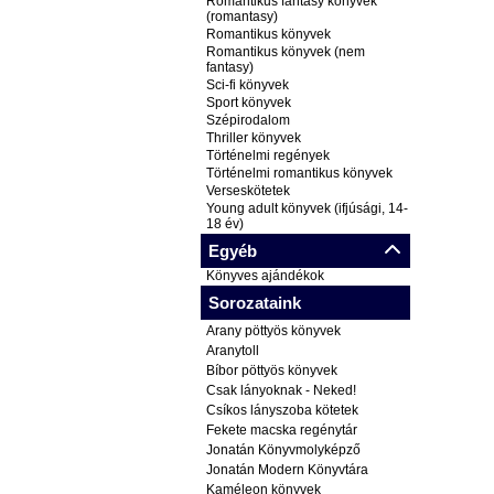
Romantikus fantasy könyvek
(romantasy)
Romantikus könyvek
Romantikus könyvek (nem
fantasy)
Sci-fi könyvek
Sport könyvek
Szépirodalom
Thriller könyvek
Történelmi regények
Történelmi romantikus könyvek
Verseskötetek
Young adult könyvek (ifjúsági, 14-
18 év)
Egyéb
Könyves ajándékok
Sorozataink
Arany pöttyös könyvek
Aranytoll
Bíbor pöttyös könyvek
Csak lányoknak - Neked!
Csíkos lányszoba kötetek
Fekete macska regénytár
Jonatán Könyvmolyképző
Jonatán Modern Könyvtára
Kaméleon könyvek