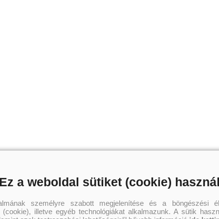
Ez a weboldal sütiket (cookie) haszná
talmának személyre szabott megjelenítése és a böngészési él
 (cookie), illetve egyéb technológiákat alkalmazunk. A sütik hasz