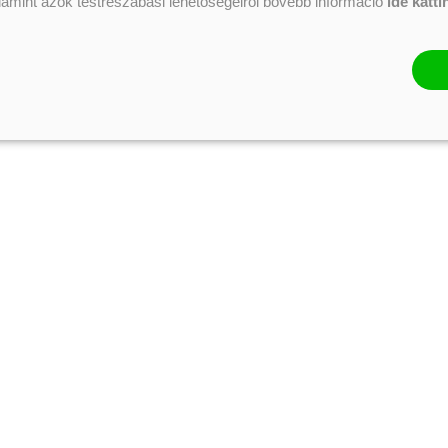
alamint azok testreszabási lehetőségeiről bővebb információ
ide katti