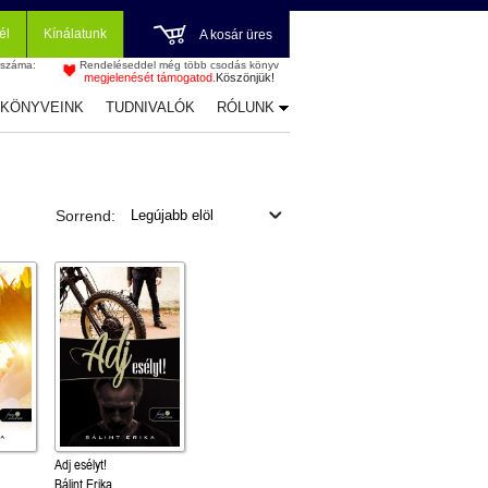
él
Kínálatunk
A kosár üres
 száma:
Rendeléseddel még több csodás könyv
megjelenését támogatod.
Köszönjük!
-KÖNYVEINK
TUDNIVALÓK
RÓLUNK
Sorrend:
Adj esélyt!
Bálint Erika