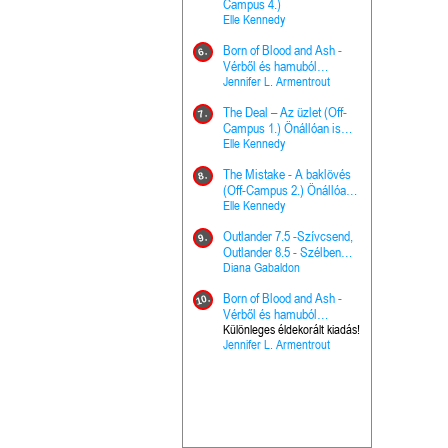
The Princes
Campus 4.)
15.
the Priest - Vallomások: A
Elle Kennedy
Hercegnő, 
Ella Frank
Born of Blood and Ash -
Pap (Vallo
6.
Ashen Thr
Vérből és hamuból
16.
trón (Drago
született (Hús és tűz 4.)
Jennifer L. Armentrout
Különleges 
Marie Nieho
The Deal – Az üzlet (Off-
kiadás!
7.
A téli tücs
Campus 1.) Önállóan is
17.
szövegfeld
olvasható!
Elle Kennedy
munkafüze
Bayné Bojc
The Mistake - A baklövés
8.
From the G
(Off-Campus 2.) Önállóan
18.
nyugalma 
is olvasható!
Elle Kennedy
Krónikák 6.
Kresley Col
Outlander 7.5 -Szívcsend,
9.
Ashen Thr
Outlander 8.5 - Szélben
19.
trón (Drago
sodródó falevél
Diana Gabaldon
Marie Nieho
Born of Blood and Ash -
10.
Outlander 
Vérből és hamuból
20.
Outlander 8
született (Hús és tűz 4.)
Különleges éldekorált kiadás!
Jennifer L. Armentrout
sodródó fal
Diana Gaba