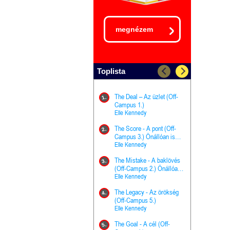
megnézem
Toplista
The Deal – Az üzlet (Off-
The Goal - 
11.
1.
Campus 1.)
Campus 4.)
Elle Kennedy
olvasható!
Elle Kenned
The Score - A pont (Off-
Grace and 
12.
2.
Campus 3.) Önállóan is
Kegyelem é
olvasható!
Elle Kennedy
Előhírnök-tr
Jennifer L.
The Mistake - A baklövés
The Score -
13.
3.
(Off-Campus 2.) Önállóan
Campus 3.
is olvasható!
Elle Kennedy
Különleges é
Elle Kenned
The Legacy - Az örökség
4.
The Cursed
(Off-Campus 5.)
14.
(A csont sz
Elle Kennedy
Harper L. 
The Goal - A cél (Off-
5.