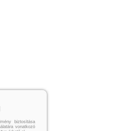
l
mény biztosítása
nálatára vonatkozó