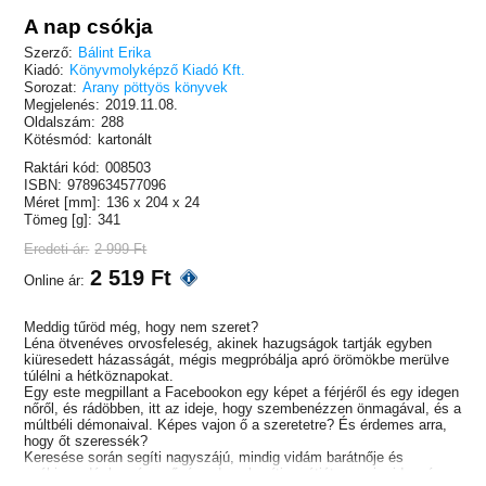
A nap csókja
Szerző:
Bálint Erika
Kiadó:
Könyvmolyképző Kiadó Kft.
Sorozat:
Arany pöttyös könyvek
Megjelenés:
2019.11.08.
Oldalszám:
288
Kötésmód:
kartonált
Raktári kód:
008503
ISBN:
9789634577096
Méret [mm]:
136 x 204 x 24
Tömeg [g]:
341
Eredeti ár:
2 999 Ft
2 519 Ft
Online ár:
Meddig tűröd még, hogy nem szeret?
Léna ötvenéves orvosfeleség, akinek hazugságok tartják egyben
kiüresedett házasságát, mégis megpróbálja apró örömökbe merülve
túlélni a hétköznapokat.
Egy este megpillant a Facebookon egy képet a férjéről és egy idegen
nőről, és rádöbben, itt az ideje, hogy szembenézzen önmagával, és a
múltbéli démonaival. Képes vajon ő a szeretetre? És érdemes arra,
hogy őt szeressék?
Keresése során segíti nagyszájú, mindig vidám barátnője és
szókimondó, kemény nővére, de nehezíti az útját az apja ridegsége,