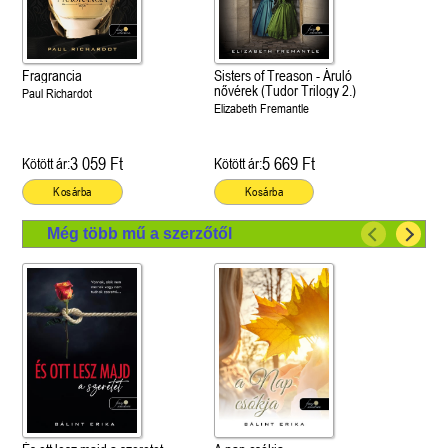
Fragrancia
Sisters of Treason - Áruló
nővérek (Tudor Trilogy 2.)
Paul Richardot
Elizabeth Fremantle
3 059 Ft
5 669 Ft
Kötött ár:
Kötött ár:
Kosárba
Kosárba
Még több mű a szerzőtől