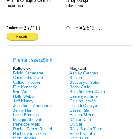
És ott lesz majd a szeretet
A nap csókja
Bálint Erika
Bálint Erika
2 771 Ft
2 519 Ft
Online ár:
Online ár:
Kosárba
Kiemelt szerzőink
Külföldiek
Magyarok
Brigid Kemmerer
Ashley Carrigan
Cassandra Clare
Benina
Colleen Hoover
Bessenyei Gábor
Elle Kennedy
Bodor Attila
Erin Watt
Böszörményi Gyula
Holly Webb
Cselenyák Imre
Jeff Kinney
Csukás István
Jennifer L. Armentrout
Ecsédi Orsolya
Jenny Han
Eszes Rita
Leigh Bardugo
Helena Silence
Maggie Stiefvater
Kántor Kata
Penelope Ward
On Sai
Rachel Renee Russell
Rácz-Stefán Tibor
Rachel van Dyken
Róbert Katalin
Rick Riordan
Spirit Bliss