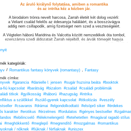
Az áruló királynő folytatása, amiben a romantika
és az intrika kéz a kézben jár.
A birodalom trónra nevelt harcosa, Zarrah életét két dolog vezérli:
a Veliant család felelős az édesanyja haláláért, és a bosszúvágya
addig nem csillapodik, amíg fizetséget nem szed a veszteségéért.
A Végtelen háború Maridrina és Valcotta között nemzedékek óta tombol,
ezerszámra szedi áldozatait Zarrah népéből, és árvák tömegét hagyja
maga után. Így amikor rábízzák a parancsnokságot Nerastis, a háború által
szétszaggatott város fölött, Zarrah eltökélt szándéka, hogy elpusztítsa
inyit
a maridrin sereget – és az élükön álló Veliant herceget.
Ám ahogy a sors az útjába sodor egy titokzatos, jóképű maridrin férfit,
mék kategóriák:
Zarrah kénytelen megkérdőjelezni saját tetteit: a bosszú jegyében
/
,
nyv
Romantikus fantasy könyvek (romantasy)
elkövetett erőszak igazságszolgáltatás, vagy bűnnek róható fel?
Fantasy
Az éj leple alatti találkák során Zarrah közös álmokra
mék címke:
és lángoló szenvedélyre lel az ismeretlen férfi karjában.
nyvek
#garancia
#danielle l. jensen
#sugár fruzsina beáta
#booktok
De amikor a valódi kiléte nem titok többé,
a-fiú kapcsolat
#barátság
#bizalom
#család
#családi problémák
Zarrah előtt egyetlen kérdés áll megválaszolatlanul:
aládi titkok
#gyilkosság
#háború
#hazugság
#intrika
a béke felé fordul, vagy a háború útját járja?
nfliktus a szülőkkel
#szülő-gyerek kapcsolat
#titkolózás
#veszély
TikTok-szenzáció, egyre növekvő rajongótáborral.
stseller
#csavaros
#drámai
#elgondolkodtató
#elsöprő siker
#érdekes
#BookTok, #OlvassEgyJót
ős karakter
#erotikus
#érzelmes
#fordulatos
#igényes bestseller
#izgalma
landos
#lebilincselő
#lélekmelengető
#letehetetlen
#magával ragadó stílus
Szereted az ellenségekből szerelmesek történeteket?
Ismerd meg az új kedvencedet!
i
#meghökkentő
#meglepő
#megrendítő
#mozgalmas
#romantikus
nyoknak / nőknek
#fiúknak / férfiaknak
#uniszex