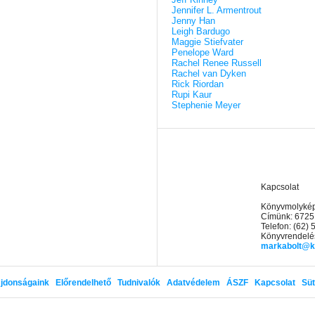
Jennifer L. Armentrout
Jenny Han
Leigh Bardugo
Maggie Stiefvater
Penelope Ward
Rachel Renee Russell
Rachel van Dyken
Rick Riordan
Rupi Kaur
Stephenie Meyer
Kapcsolat
Könyvmolyképz
Címünk: 6725
Telefon: (62)
Könyvrendelés
markabolt@k
jdonságaink
Előrendelhető
Tudnivalók
Adatvédelem
ÁSZF
Kapcsolat
Süt