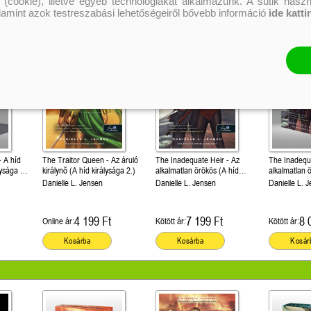
 (cookie), illetve egyéb technológiákat alkalmazunk. A sütik hasz
alamint azok testreszabási lehetőségeiről bővebb információ
ide katti
íd
The Traitor Queen - Az áruló
The Inadequate Heir - Az
The Inadequa
lysága 1.)
királynő (A híd királysága 2.)
alkalmatlan örökös (A híd
alkalmatlan 
t kiadás!
királysága 3.)
királysága 3
Danielle L. Jensen
Danielle L. Jensen
Danielle L. 
éldekorált ki
4 199 Ft
7 199 Ft
8 
Online ár:
Kötött ár:
Kötött ár:
Kosárba
Kosárba
Kosár