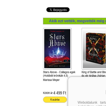
Akik ezt vették, megvették még 
Stars Above - Csillagos egek
King of Battle and Bl
(Holdbéli krónikák 4,5)
és vér királya (Adrian
1.)
Marissa Meyer
Különleges éldekorált
Scarlett St. Clair
4 499 Ft
6 299 Ft
Kötött ár:
Kötött ár:
Kosárba
Kosárba
Weboldalunk tar