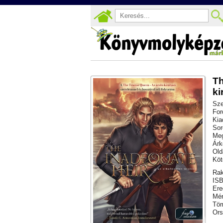
Th
ki
Sze
For
Kia
Sor
Meg
Árk
Old
Köt
Rak
ISB
Ere
Mér
Töm
Ors