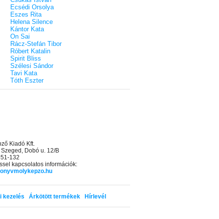
Ecsédi Orsolya
Eszes Rita
Helena Silence
Kántor Kata
On Sai
Rácz-Stefán Tibor
Róbert Katalin
Spirit Bliss
Szélesi Sándor
Tavi Kata
Tóth Eszter
ő Kiadó Kft.
 Szeged, Dobó u. 12/B
 551-132
sel kapcsolatos információk:
onyvmolykepzo.hu
i kezelés
Árkötött termékek
Hírlevél