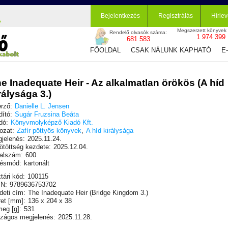
Bejelentkezés
Regisztrálás
Hírlev
Megszerzett könyvek
Rendelő olvasók száma:
1 974 399
681 583
FŐOLDAL
CSAK NÁLUNK KAPHATÓ
E
e Inadequate Heir - Az alkalmatlan örökös (A híd
rálysága 3.)
rző:
Danielle L. Jensen
dító:
Sugár Fruzsina Beáta
dó:
Könyvmolyképző Kiadó Kft.
ozat:
Zafír pöttyös könyvek
,
A híd királysága
jelenés:
2025.11.24.
ötöttség kezdete:
2025.12.04.
alszám:
600
ésmód:
kartonált
tári kód:
100115
N:
9789636753702
deti cím:
The Inadequate Heir (Bridge Kingdom 3.)
et [mm]:
136 x 204 x 38
eg [g]:
531
zágos megjelenés:
2025.11.28.