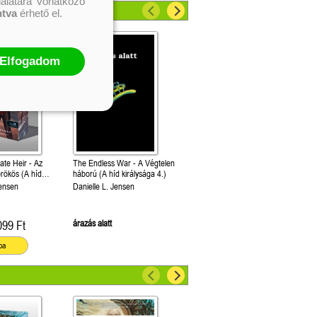
nálatára vonatkozó
ntva
érhető el.
Elfogadom
te Heir - Az
The Endless War - A Végtelen
örökös (A híd
háború (A híd királysága 4.)
.) Különleges
Jensen
Danielle L. Jensen
adás!
099 Ft
árazás alatt
ba