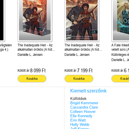
The Inadequate Heir - Az
The Inadequate Heir - Az
A Fate Inked
ága 4.)
alkalmatlan örökös (A híd
alkalmatlan örökös (A híd
vetett sors (
királysága 3.) Különleges
királysága 3.)
krónikája 1.)
Danielle L. Jensen
Danielle L. Jensen
Különleges é
éldekorált kiadás!
Danielle L. 
8 099 Ft
7 199 Ft
6 
Kötött ár:
Kötött ár:
Kötött ár:
Kosárba
Kosárba
Kosár
Kiemelt szerzőink
Külföldiek
Brigid Kemmerer
Cassandra Clare
Colleen Hoover
Elle Kennedy
Erin Watt
Holly Webb
Jeff Kinney