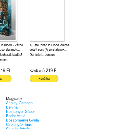
 in Blood - Vérbe
A Fate Inked in Blood -Vérbe
A sorstalanok
vetett sors (A sorstalanok
krónikája 1.)
ldekorált kiadás!
Danielle L. Jensen
Jensen
119 Ft
5 219 Ft
Kötött ár:
ba
Kosárba
Magyarok
Ashley Carrigan
Benina
Bessenyei Gábor
Bodor Attila
Böszörményi Gyula
Cselenyák Imre
Csukás István