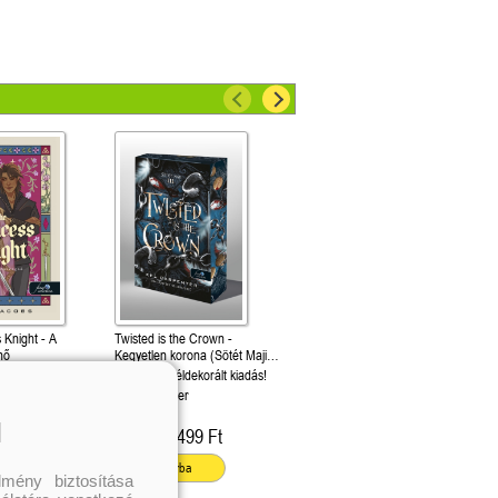
 Knight - A
Twisted is the Crown -
nő
Kegyetlen korona (Sötét Maji
3.)
Különleges éldekorált kiadás!
Kel Carpenter
l
399 Ft
4 499 Ft
Kötött ár:
ba
Kosárba
mény biztosítása