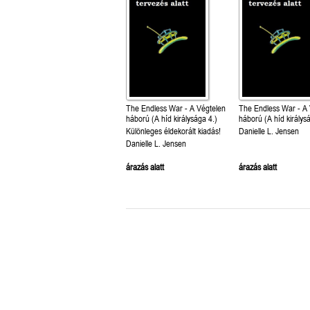
The Endless War - A Végtelen
The Endless War - A Végtelen
háború (A híd királysága 4.)
háború (A híd királys
Különleges éldekorált kiadás!
Danielle L. Jensen
Danielle L. Jensen
árazás alatt
árazás alatt