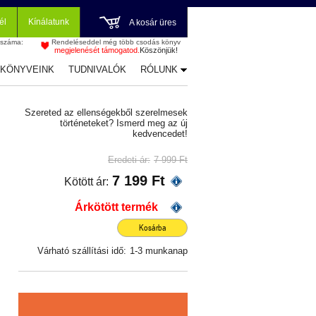
él
Kínálatunk
A kosár üres
 száma:
Rendeléseddel még több csodás könyv
megjelenését támogatod.
Köszönjük!
-KÖNYVEINK
TUDNIVALÓK
RÓLUNK
Szereted az ellenségekből szerelmesek
történeteket? Ismerd meg az új
kedvencedet!
Eredeti ár:
7 999 Ft
7 199 Ft
Kötött ár:
Árkötött termék
Kosárba
Várható szállítási idő:
1-3 munkanap