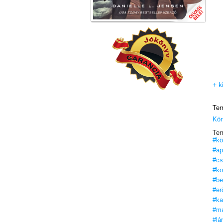
+ k
Ter
Kö
Ter
#kö
#ap
#cs
#ko
#be
#er
#ka
#ma
#lá