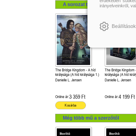
érdekében sütiket
A sorozat további termékei
irányelveinkről, v
Beállítások
The Bridge Kingdom - A híd
The Bridge Kingdom - A h
királysága (A híd királysága 1.)
királysága (A híd kirá
- Különleges éldekorál
Danielle L. Jensen
Danielle L. Jensen
3 359 Ft
4 199 Ft
Online ár:
Online ár:
Kosárba
Még több mű a szerzőtől