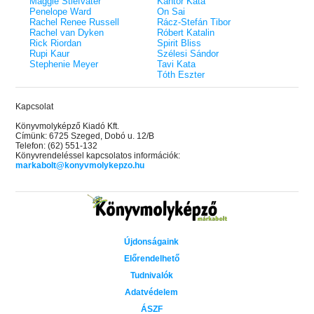
Maggie Stiefvater
Kántor Kata
Penelope Ward
On Sai
Rachel Renee Russell
Rácz-Stefán Tibor
Rachel van Dyken
Róbert Katalin
Rick Riordan
Spirit Bliss
Rupi Kaur
Szélesi Sándor
Stephenie Meyer
Tavi Kata
Tóth Eszter
Kapcsolat
Könyvmolyképző Kiadó Kft.
Címünk: 6725 Szeged, Dobó u. 12/B
Telefon: (62) 551-132
Könyvrendeléssel kapcsolatos információk:
markabolt@konyvmolykepzo.hu
Újdonságaink
Előrendelhető
Tudnivalók
Adatvédelem
ÁSZF