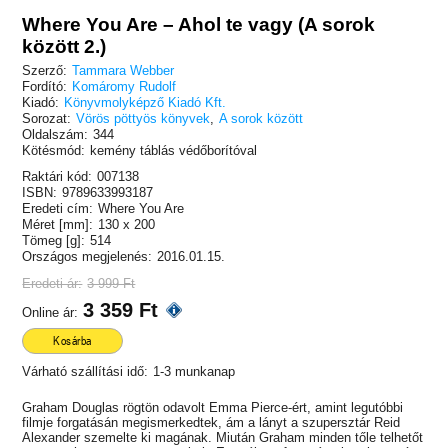
Where You Are – Ahol te vagy (A sorok
között 2.)
Szerző:
Tammara Webber
Fordító:
Komáromy Rudolf
Kiadó:
Könyvmolyképző Kiadó Kft.
Sorozat:
Vörös pöttyös könyvek
,
A sorok között
Oldalszám:
344
Kötésmód:
kemény táblás védőborítóval
Raktári kód:
007138
ISBN:
9789633993187
Eredeti cím:
Where You Are
Méret [mm]:
130 x 200
Tömeg [g]:
514
Országos megjelenés:
2016.01.15.
Eredeti ár:
3 999 Ft
3 359 Ft
Online ár:
Kosárba
Várható szállítási idő:
1-3 munkanap
Graham Douglas rögtön odavolt Emma Pierce-ért, amint legutóbbi
filmje forgatásán megismerkedtek, ám a lányt a szupersztár Reid
Alexander szemelte ki magának. Miután Graham minden tőle telhetőt