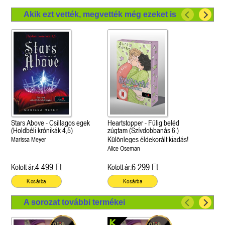
Akik ezt vették, megvették még ezeket is
Stars Above - Csillagos egek
Heartstopper - Fülig beléd
(Holdbéli krónikák 4,5)
zúgtam (Szívdobbanás 6.)
Különleges éldekorált kiadás!
Marissa Meyer
Alice Oseman
4 499 Ft
6 299 Ft
Kötött ár:
Kötött ár:
Kosárba
Kosárba
A sorozat további termékei