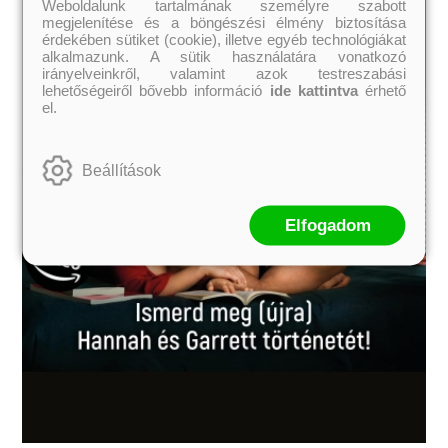
Weboldalunk tartalmának személyre szabott
megjelenítése és a böngészési élmény biztosítása
érdekében sütiket (cookie), illetve egyéb technológiákat
alkalmazunk. A sütik használatára vonatkozó
irányelveinkről, valamint azok testreszabási
lehetőségeiről bővebb információ
ide kattintva
érhető
el.
Beállítások
Elfogadom