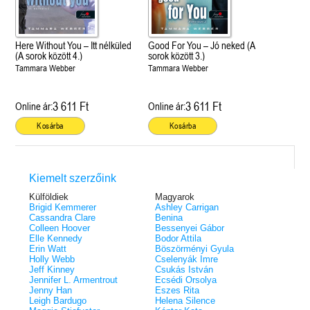
Here Without You – Itt nélküled
Good For You – Jó neked (A
(A sorok között 4.)
sorok között 3.)
Tammara Webber
Tammara Webber
3 611 Ft
3 611 Ft
Online ár:
Online ár:
Kosárba
Kosárba
Kiemelt szerzőink
Külföldiek
Magyarok
Brigid Kemmerer
Ashley Carrigan
Cassandra Clare
Benina
Colleen Hoover
Bessenyei Gábor
Elle Kennedy
Bodor Attila
Erin Watt
Böszörményi Gyula
Holly Webb
Cselenyák Imre
Jeff Kinney
Csukás István
Jennifer L. Armentrout
Ecsédi Orsolya
Jenny Han
Eszes Rita
Leigh Bardugo
Helena Silence