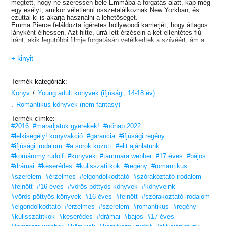
megtett, hogy ne szeressen bele Emmába a forgatás alatt, kap még
egy esélyt, amikor véletlenül összetalálkoznak New Yorkban, és
ezúttal ki is akarja használni a lehetőséget.
Emma Pierce feláldozta ígéretes hollywoodi karrierjét, hogy átlagos
lányként élhessen. Azt hitte, úrrá lett érzésein a két ellentétes fiú
iránt, akik legutóbbi filmje forgatásán vetélkedtek a szívéért, ám a
sors egy manhattani kávézóba sodorja, ahol szembe találja magát
azzal a sráccal, aki még mindig hiányzik neki.
+ kinyit
Brooke Cameron épp most élt túl egy három hónapos forgatást az
irtó vonzó, irtó arrogáns exével: Hollywood ügyeletes szépfiújával.
Idősebb és bölcsebb fejjel Brooke most jó barátját, Grahamet
Termék kategóriák:
szemelte ki magának, és csak egyetlen akadály áll az útjában:
/
Emma, az a lány, akit Graham nem bír elfelejteni.
Könyv
Young adult könyvek (ifjúsági, 14-18 év)
Reid Alexander egyetlen szóval össze tudja foglalni az életét:
,
Romantikus könyvek (nem fantasy)
unalmas. Nem sok tennivalója akad az interjúkon, fotózásokon és
legutóbbi filmje premierjén kívül. Szüksége van valami elfoglaltságra,
Termék címke:
de arra álmában sem gondol, hogy még mindig morcos exével fog
#2016
#maradjatok gyerekek!
#nőnap 2022
összeállni, és közös erővel próbálják meg elérni a céljukat: Graham
#lelkisegély! könyvakció
#garancia
#ifjúsági regény
és Emma szakítását.
#ifjúsági irodalom
#a sorok között
#elit ajánlatunk
#komáromy rudolf
#könyvek
#tammara webber
#17 éves
#bájos
#drámai
#keserédes
#kulisszatitkok
#regény
#romantikus
#szerelem
#érzelmes
#elgondolkodtató
#szórakoztató irodalom
#felnőtt
#16 éves
#vörös pöttyös könyvek
#könyveink
#vörös pöttyös könyvek
#16 éves
#felnőtt
#szórakoztató irodalom
#elgondolkodtató
#érzelmes
#szerelem
#romantikus
#regény
#kulisszatitkok
#keserédes
#drámai
#bájos
#17 éves