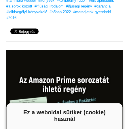
#tammara webber
#könyvek
#komáromy rudolf
#elit ajánlatunk
#a sorok között
#ifjúsági irodalom
#ifjúsági regény
#garancia
#lelkisegély! könyvakció
#nőnap 2022
#maradjatok gyerekek!
#2016
Ez a weboldal sütiket (cookie)
használ