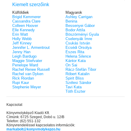
Kiemelt szerzőink
Külföldiek
Magyarok
Brigid Kemmerer
Ashley Carrigan
Cassandra Clare
Benina
Colleen Hoover
Bessenyei Gábor
Elle Kennedy
Bodor Attila
Erin Watt
Böszörményi Gyula
Holly Webb
Cselenyák Imre
Jeff Kinney
Csukás István
Jennifer L. Armentrout
Ecsédi Orsolya
Jenny Han
Eszes Rita
Leigh Bardugo
Helena Silence
Maggie Stiefvater
Kántor Kata
Penelope Ward
On Sai
Rachel Renee Russell
Rácz-Stefán Tibor
Rachel van Dyken
Róbert Katalin
Rick Riordan
Spirit Bliss
Rupi Kaur
Szélesi Sándor
Stephenie Meyer
Tavi Kata
Tóth Eszter
Kapcsolat
Könyvmolyképző Kiadó Kft.
Címünk: 6725 Szeged, Dobó u. 12/B
Telefon: (62) 551-132
Könyvrendeléssel kapcsolatos információk:
markabolt@konyvmolykepzo.hu