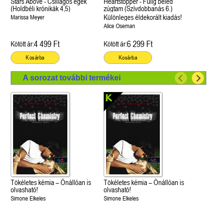
Stars Above - Csillagos egek
Heartstopper - Fülig beléd
(Holdbéli krónikák 4,5)
zúgtam (Szívdobbanás 6.)
Különleges éldekorált kiadás!
Marissa Meyer
Alice Oseman
4 499 Ft
6 299 Ft
Kötött ár:
Kötött ár:
Kosárba
Kosárba
A sorozat további termékei
Tökéletes kémia – Önállóan is
Tökéletes kémia – Önállóan is
olvasható!
olvasható!
Simone Elkeles
Simone Elkeles