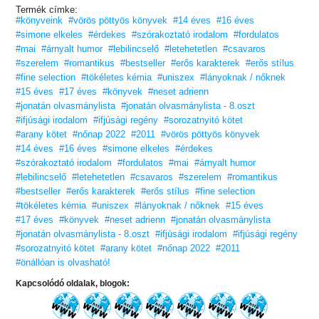
kört megnyerte. Azt te csak hiszed, gringa!
Termék címke:
- Ő Brittany Ellis – mondom a szemek kereszttüzében. – Ezen a
#könyveink
#vörös pöttyös könyvek
#14 éves
#16 éves
nyáron elment a bevásárlóközpontba és új ruhákat vett, hogy
#simone elkeles
#érdekes
#szórakoztató irodalom
#fordulatos
felturbózza a ruhatárát, majd apuci pénzén felkeresett egy plasztikai
sebészt is, hogy felturbózza… izé… amit fel kell. Az ő titkos vágya
#mai
#árnyalt humor
#lebilincselő
#letehetetlen
#csavaros
pedig az, hogy egy mexicanóval randizhasson még az érettségi előtt.
#szerelem
#romantikus
#bestseller
#erős karakterek
#erős stílus
A játszma elkezdődött.
#fine selection
#tökéletes kémia
#uniszex
#lányoknak / nőknek
#15 éves
#17 éves
#könyvek
#neset adrienn
#jonatán olvasmánylista
#jonatán olvasmánylista - 8.oszt
#ifjúsági irodalom
#ifjúsági regény
#sorozatnyitó kötet
#arany kötet
#nőnap 2022
#2011
#vörös pöttyös könyvek
#14 éves
#16 éves
#simone elkeles
#érdekes
#szórakoztató irodalom
#fordulatos
#mai
#árnyalt humor
#lebilincselő
#letehetetlen
#csavaros
#szerelem
#romantikus
#bestseller
#erős karakterek
#erős stílus
#fine selection
#tökéletes kémia
#uniszex
#lányoknak / nőknek
#15 éves
#17 éves
#könyvek
#neset adrienn
#jonatán olvasmánylista
#jonatán olvasmánylista - 8.oszt
#ifjúsági irodalom
#ifjúsági regény
#sorozatnyitó kötet
#arany kötet
#nőnap 2022
#2011
#önállóan is olvasható!
Kapcsolódó oldalak, blogok: