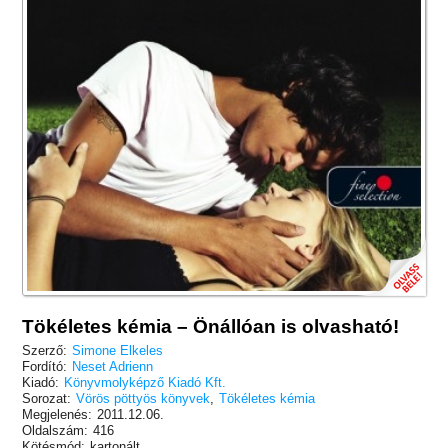
Tökéletes kémia – Önállóan is olvasható!
Szerző:
Simone Elkeles
Fordító:
Neset Adrienn
Kiadó:
Könyvmolyképző Kiadó Kft.
Sorozat:
Vörös pöttyös könyvek
,
Tökéletes kémia
Megjelenés:
2011.12.06.
Oldalszám:
416
Kötésmód:
kartonált