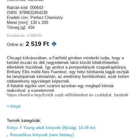
Raktári kód:
000643
ISBN:
9789632454238
Eredeti cím:
Perfect Chemistry
Méret [mm]:
130 x 200
Tömeg [g]:
434
Eredeti ár:
2 999 Ft
2 519 Ft
Online ár:
Chicagó külvárosában, a Fairfield gimiben mindenki tudja, hogy a
kerület északi és déli negyedeinek lakói között kibékíthetetlen
ellentétek húzódnak. Így amikor a pomponlányok csapatkapitánya,
Brittany Ellis mellé Alex Fuentest, egy helyi bűnbanda tagját osztják
be tanulópárnak kémiaórán, az eredmény borítékolható: ezek ketten
robbanékony egyveleget képeznek.
A fiatalok egyike sem számol azonban egy meglepő kémiai
reakcióval: a szerelemmel.
Vajon sikerül-e legyőzniük saját előítéleteiket és családjuk, barátaik
ellenszenvét a másik iránt? Sikerülhet-e a látszólag lehetetlen?
- Ellis kisasszony! Ön jön. Mutassa be Alexet az osztálynak.
+ kinyit
- Ez itt Alejandro Fuentes. Ezen a nyáron, amikor éppen nem
utcasarkokon lődörgött ártatlan embereket zaklatva, a város
börtöneiben turnézott. Gondolom, mindenki érti, hogy mit akarok
Termék kategóriák:
ezzel mondani. Van azonban egy titkos vágya, amit senki sem sejt
/
róla… A titkos vágya az, hogy főiskolára mehessen és kémiatanár
Könyv
Young adult könyvek (ifjúsági, 14-18 év)
legyen, mint ön, Mrs. Peterson.
,
Romantikus könyvek (nem fantasy)
Brittany diadalmas mosolyt villant felém, azt gondolja, hogy ezt a