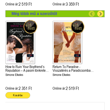
2 519 Ft
3 359 Ft
Online ár:
Online ár:
Még több mű a szerzőtől
How to Ruin Your Boyfriend’s
Return To Paradise -
Reputation – A pasim tönkretett
Visszatérés a Paradicsomba
hírneve (Hogyan tegyük tönkre
(Kiűzetés a Paradicsomból 2.)
Simone Elkeles
Simone Elkeles
3.)
2 351 Ft
2 519 Ft
Online ár:
Online ár:
Kosárba