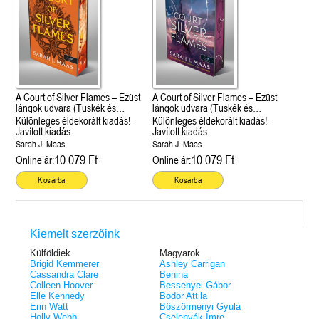
A Court of Silver Flames – Ezüst
A Court of Silver Flames – Ezüst
lángok udvara (Tüskék és
lángok udvara (Tüskék és
rózsák udvara 5.)
rózsák udvara 5.)
Különleges éldekorált kiadás! -
Különleges éldekorált kiadás! -
Javított kiadás
Javított kiadás
Sarah J. Maas
Sarah J. Maas
10 079 Ft
10 079 Ft
Online ár:
Online ár:
Kosárba
Kosárba
Kiemelt szerzőink
Külföldiek
Magyarok
Brigid Kemmerer
Ashley Carrigan
Cassandra Clare
Benina
Colleen Hoover
Bessenyei Gábor
Elle Kennedy
Bodor Attila
Erin Watt
Böszörményi Gyula
Holly Webb
Cselenyák Imre