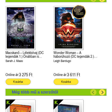
Macskanő – Lélektolvaj (DC
Wonder Woman – A
legendák 1.) Önállóan is
háborúhozó (DC legendák 2.)
olvasható!
Önállóan is olvasható!
Sarah J. Maas
Leigh Bardugo
3 275 Ft
3 611 Ft
Online ár:
Online ár:
Kosárba
Kosárba
Még több mű a szerzőtől