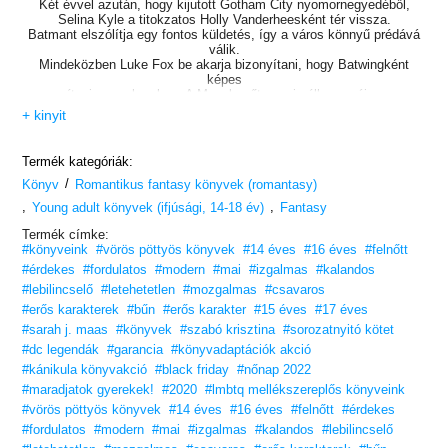
Két évvel azután, hogy kijutott Gotham City nyomornegyedéből,
Selina Kyle a titokzatos Holly Vanderheesként tér vissza.
Batmant elszólítja egy fontos küldetés, így a város könnyű prédává
válik.
Mindeközben Luke Fox be akarja bizonyítani, hogy Batwingként
képes
segíteni az embereken. A Macskanőt veszi célba, az újonnan
felbukkanó
+ kinyit
tolvajt, aki Méregcsókkal és Harley Quinn-nel portyázik.
Emberére akadt volna?
Selina ádáz küzdelmet folytat: éjszakánként Batwinggel,
Termék kategóriák:
napközben pedig a pokolian jóképű szomszédjával, Luke Foxszal.
/
Könyv
Vajon képes lesz-e végrehajtani a szívének legfontosabb tervét,
Romantikus fantasy könyvek (romantasy)
miközben a múlt egy darabkája veszéllyel fenyegetve a nyomába
,
,
Young adult könyvek (ifjúsági, 14-18 év)
Fantasy
szegődik?
Termék címke:
A #1 New York Times bestsellerszerző és közönségkedvenc Sarah
#könyveink
#vörös pöttyös könyvek
#14 éves
#16 éves
#felnőtt
J. Maas
#érdekes
#fordulatos
#modern
#mai
#izgalmas
#kalandos
bemutatja a felnőtté váló Selina Kyle-t, aki biztosan elrabolja az
#lebilincselő
#letehetetlen
#mozgalmas
olvasók
#csavaros
szívét ebben az új, várva várt, világszenzációként érkező YA
#erős karakterek
#bűn
#erős karakter
#15 éves
#17 éves
regényben!
#sarah j. maas
#könyvek
#szabó krisztina
#sorozatnyitó kötet
#dc legendák
Lássuk, hány élete van egy macskának!
#garancia
#könyvadaptációk akció
#kánikula könyvakció
#black friday
#nőnap 2022
„Macskanő-történet a Maastól várt módon… Démoni.”
#maradjatok gyerekek!
#2020
#lmbtq mellékszereplős könyveink
– Entertainment Weekly –
#vörös pöttyös könyvek
#14 éves
#16 éves
#felnőtt
#érdekes
Szereted a Vörös pöttyös könyveket?
#fordulatos
#modern
#mai
#izgalmas
#kalandos
#lebilincselő
Vidd haza nyugodtan! Tetszeni fog.