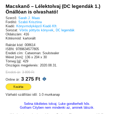
Macskanő – Lélektolvaj (DC legendák 1.)
Önállóan is olvasható!
Szerző:
Sarah J. Maas
Fordító:
Szabó Krisztina
Kiadó:
Könyvmolyképző Kiadó Kft.
Sorozat:
Vörös pöttyös könyvek
,
DC legendák
Oldalszám:
416
Kötésmód:
kartonált
Raktári kód:
008614
ISBN:
9789634577805
Eredeti cím:
Catwoman: Soulstealer
Méret [mm]:
136 x 204 x 30
Tömeg [g]:
429
Országos megjelenés:
2020.08.31.
Eredeti ár:
3 899 Ft
3 275 Ft
Online ár:
Kosárba
Várható szállítási idő:
1-3 munkanap
Selina tökéletes tolvaj. Luke gondterhelt hős.
Gotham Cityben nem mindenki az, aminek látszik.