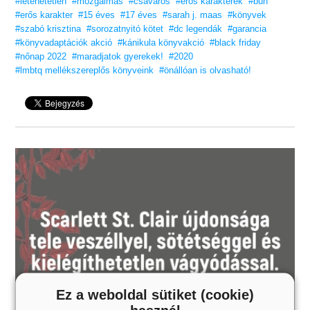
#letehetetlen
#mozgalmas
#csavaros
#erős karakterek
#bűn
#erős karakter
#15 éves
14 éves kortól ajánljuk!
#17 éves
#sarah j. maas
#könyvek
#szabó krisztina
#sorozatnyitó kötet
#dc legendák
#garancia
#könyvadaptációk akció
#kánikula könyvakció
#black friday
#nőnap 2022
#maradjatok gyerekek!
#2020
#lmbtq mellékszereplős könyveink
#önállóan is olvasható!
Ez a weboldal sütiket (cookie)