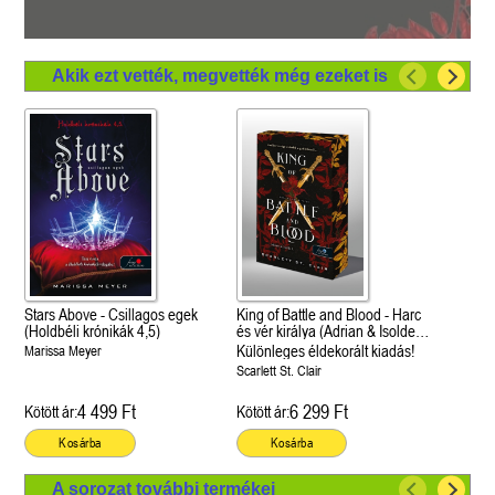
Akik ezt vették, megvették még ezeket is
Stars Above - Csillagos egek
King of Battle and Blood - Harc
(Holdbéli krónikák 4,5)
és vér királya (Adrian & Isolde
1.)
Különleges éldekorált kiadás!
Marissa Meyer
Scarlett St. Clair
4 499 Ft
6 299 Ft
Kötött ár:
Kötött ár:
Kosárba
Kosárba
A sorozat további termékei