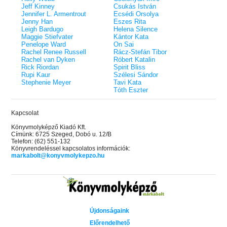
Jeff Kinney
Csukás István
Jennifer L. Armentrout
Ecsédi Orsolya
Jenny Han
Eszes Rita
Leigh Bardugo
Helena Silence
Maggie Stiefvater
Kántor Kata
Penelope Ward
On Sai
Rachel Renee Russell
Rácz-Stefán Tibor
Rachel van Dyken
Róbert Katalin
Rick Riordan
Spirit Bliss
Rupi Kaur
Szélesi Sándor
Stephenie Meyer
Tavi Kata
Tóth Eszter
Kapcsolat
Könyvmolyképző Kiadó Kft.
Címünk: 6725 Szeged, Dobó u. 12/B
Telefon: (62) 551-132
Könyvrendeléssel kapcsolatos információk:
markabolt@konyvmolykepzo.hu
Újdonságaink
Előrendelhető