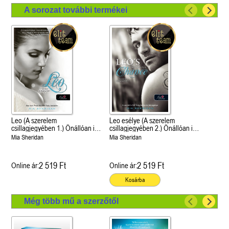
A sorozat további termékei
Leo (A szerelem
Leo esélye (A szerelem
csillagjegyében 1.) Önállóan is
csillagjegyében 2.) Önállóan is
olvasható!
olvasható!
Mia Sheridan
Mia Sheridan
2 519 Ft
2 519 Ft
Online ár:
Online ár:
Kosárba
Még több mű a szerzőtől