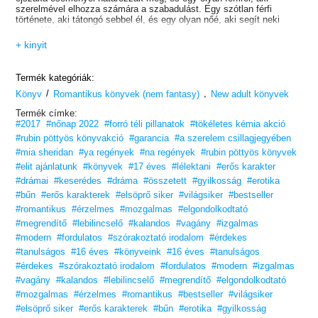
szerelmével elhozza számára a szabadulást. Egy szótlan férfi
története, aki tátongó sebbel él, és egy olyan nőé, aki segít neki
megtalálni a hangját.
Egy regény a szenvedésről, a sorsról és a szerelem mindent elsöprő
+ kinyit
erejéről.
Szabadulj az emlékektől!
Termék kategóriák:
/
,
Könyv
Romantikus könyvek (nem fantasy)
New adult könyvek
Termék címke:
#2017
#nőnap 2022
#forró téli pillanatok
#tökéletes kémia akció
#rubin pöttyös könyvakció
#garancia
#a szerelem csillagjegyében
#mia sheridan
#ya regények
#na regények
#rubin pöttyös könyvek
#elit ajánlatunk
#könyvek
#17 éves
#lélektani
#erős karakter
#drámai
#keserédes
#dráma
#összetett
#gyilkosság
#erotika
#bűn
#erős karakterek
#elsöprő siker
#világsiker
#bestseller
#romantikus
#érzelmes
#mozgalmas
#elgondolkodtató
#megrendítő
#lebilincselő
#kalandos
#vagány
#izgalmas
#modern
#fordulatos
#szórakoztató irodalom
#érdekes
#tanulságos
#16 éves
#könyveink
#16 éves
#tanulságos
#érdekes
#szórakoztató irodalom
#fordulatos
#modern
#izgalmas
#vagány
#kalandos
#lebilincselő
#megrendítő
#elgondolkodtató
#mozgalmas
#érzelmes
#romantikus
#bestseller
#világsiker
#elsöprő siker
#erős karakterek
#bűn
#erotika
#gyilkosság