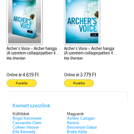
Archer’s Voice – Archer hangja
Archer’s Voice – Archer hangja
(A szerelem csillagjegyében 4.)
(A szerelem csillagjegyében 4.)
- Különleges éldekorált kiadás!
Önállóan is olvasható!
Mia Sheridan
Mia Sheridan
4 619 Ft
3 779 Ft
Online ár:
Online ár:
Kosárba
Kosárba
Kiemelt szerzőink
Külföldiek
Magyarok
Brigid Kemmerer
Ashley Carrigan
Cassandra Clare
Benina
Colleen Hoover
Bessenyei Gábor
Elle Kennedy
Bodor Attila