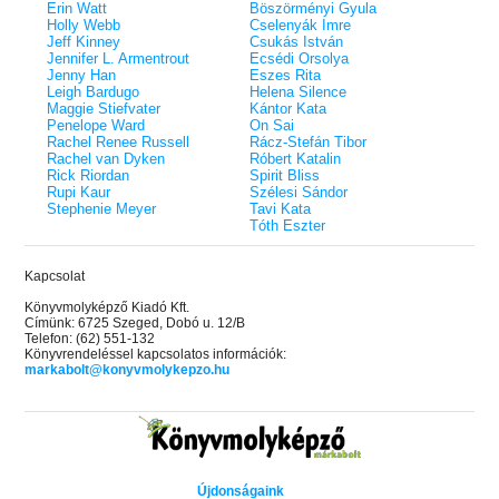
Erin Watt
Böszörményi Gyula
Holly Webb
Cselenyák Imre
Jeff Kinney
Csukás István
Jennifer L. Armentrout
Ecsédi Orsolya
Jenny Han
Eszes Rita
Leigh Bardugo
Helena Silence
Maggie Stiefvater
Kántor Kata
Penelope Ward
On Sai
Rachel Renee Russell
Rácz-Stefán Tibor
Rachel van Dyken
Róbert Katalin
Rick Riordan
Spirit Bliss
Rupi Kaur
Szélesi Sándor
Stephenie Meyer
Tavi Kata
Tóth Eszter
Kapcsolat
Könyvmolyképző Kiadó Kft.
Címünk: 6725 Szeged, Dobó u. 12/B
Telefon: (62) 551-132
Könyvrendeléssel kapcsolatos információk:
markabolt@konyvmolykepzo.hu
Újdonságaink