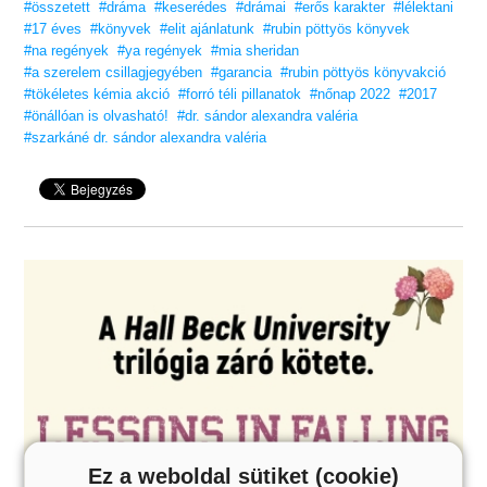
#összetett
#dráma
#keserédes
#drámai
#erős karakter
#lélektani
#17 éves
#könyvek
#elit ajánlatunk
#rubin pöttyös könyvek
#na regények
#ya regények
#mia sheridan
#a szerelem csillagjegyében
#garancia
#rubin pöttyös könyvakció
#tökéletes kémia akció
#forró téli pillanatok
#nőnap 2022
#2017
#önállóan is olvasható!
#dr. sándor alexandra valéria
#szarkáné dr. sándor alexandra valéria
Ez a weboldal sütiket (cookie)