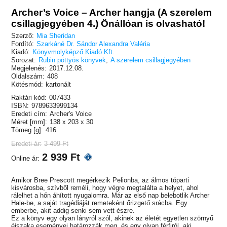
Archer’s Voice – Archer hangja (A szerelem
csillagjegyében 4.) Önállóan is olvasható!
Szerző:
Mia Sheridan
Fordító:
Szarkáné Dr. Sándor Alexandra Valéria
Kiadó:
Könyvmolyképző Kiadó Kft.
Sorozat:
Rubin pöttyös könyvek
,
A szerelem csillagjegyében
Megjelenés:
2017.12.08.
Oldalszám:
408
Kötésmód:
kartonált
Raktári kód:
007433
ISBN:
9789633999134
Eredeti cím:
Archer's Voice
Méret [mm]:
138 x 203 x 30
Tömeg [g]:
416
Eredeti ár:
3 499 Ft
2 939 Ft
Online ár:
Amikor Bree Prescott megérkezik Pelionba, az álmos tóparti
kisvárosba, szívből reméli, hogy végre megtalálta a helyet, ahol
rálelhet a hőn áhított nyugalomra. Már az első nap belebotlik Archer
Hale-be, a saját tragédiáját remeteként őrizgető srácba. Egy
emberbe, akit addig senki sem vett észre.
Ez a könyv egy olyan lányról szól, akinek az életét egyetlen szörnyű
éjszaka eseményei határozzák meg, és egy olyan férfiról, aki