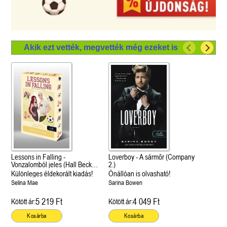
Akik ezt vették, megvették még ezeket is
Lessons in Falling -
Loverboy - A sármőr (Company
Vonzalomból jeles (Hall Beck
2.)
University 3.)
Különleges éldekorált kiadás!
Önállóan is olvasható!
Selina Mae
Sarina Bowen
5 219 Ft
4 049 Ft
Kötött ár:
Kötött ár:
Kosárba
Kosárba