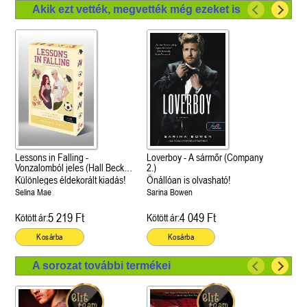
Akik ezt vették, megvették még ezeket is
Lessons in Falling -
Loverboy - A sármőr (Company
Vonzalomból jeles (Hall Beck
2.)
University 3.)
Különleges éldekorált kiadás!
Önállóan is olvasható!
Selina Mae
Sarina Bowen
5 219 Ft
4 049 Ft
Kötött ár:
Kötött ár:
Kosárba
Kosárba
A sorozat további termékei