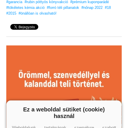
#garancia
#rubin pöttyös könyvakció
#prémium kuponparádé
#tökéletes kémia akció
#forró téli pillanatok
#nőnap 2022
#18
#2015
#önállóan is olvasható!
Ez a weboldal sütiket (cookie)
használ
Weboldalunk tartalmának személyre szabott