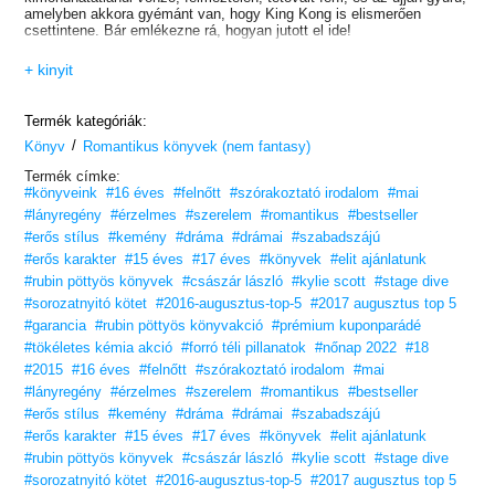
amelyben akkora gyémánt van, hogy King Kong is elismerően
csettintene. Bár emlékezne rá, hogyan jutott el ide!
„Egyszerre könnyed és mélységesen szenvedélyes. Ez a könyv
+ kinyit
maga a tökéletes rock-regény.”
– Natasha is a Book Junkie
Termék kategóriák:
/
„A könyv elrabolta a szívemet. Minden, amit a szereplők tesznek, és
Könyv
Romantikus könyvek (nem fantasy)
ahogyan reagálnak, hihetetlenül természetesnek hat… Az író
Termék címke:
egészen új módon meséli el a történetet.”
#könyveink
#16 éves
#felnőtt
#szórakoztató irodalom
#mai
– Totally Booked
#lányregény
#érzelmes
#szerelem
#romantikus
#bestseller
#erős stílus
#kemény
#dráma
#drámai
#szabadszájú
#erős karakter
#15 éves
#17 éves
#könyvek
#elit ajánlatunk
#rubin pöttyös könyvek
#császár lászló
#kylie scott
#stage dive
#sorozatnyitó kötet
#2016-augusztus-top-5
#2017 augusztus top 5
#garancia
#rubin pöttyös könyvakció
#prémium kuponparádé
#tökéletes kémia akció
#forró téli pillanatok
#nőnap 2022
#18
#2015
#16 éves
#felnőtt
#szórakoztató irodalom
#mai
#lányregény
#érzelmes
#szerelem
#romantikus
#bestseller
#erős stílus
#kemény
#dráma
#drámai
#szabadszájú
#erős karakter
#15 éves
#17 éves
#könyvek
#elit ajánlatunk
#rubin pöttyös könyvek
#császár lászló
#kylie scott
#stage dive
#sorozatnyitó kötet
#2016-augusztus-top-5
#2017 augusztus top 5