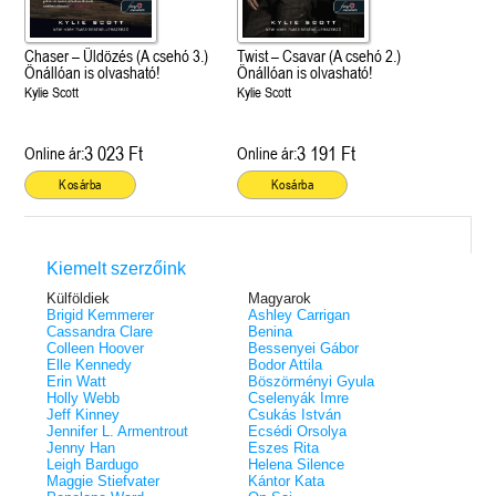
Chaser – Üldözés (A csehó 3.)
Twist – Csavar (A csehó 2.)
Önállóan is olvasható!
Önállóan is olvasható!
Kylie Scott
Kylie Scott
3 023 Ft
3 191 Ft
Online ár:
Online ár:
Kosárba
Kosárba
Kiemelt szerzőink
Külföldiek
Magyarok
Brigid Kemmerer
Ashley Carrigan
Cassandra Clare
Benina
Colleen Hoover
Bessenyei Gábor
Elle Kennedy
Bodor Attila
Erin Watt
Böszörményi Gyula
Holly Webb
Cselenyák Imre
Jeff Kinney
Csukás István
Jennifer L. Armentrout
Ecsédi Orsolya
Jenny Han
Eszes Rita
Leigh Bardugo
Helena Silence
Maggie Stiefvater
Kántor Kata