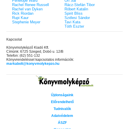
Penelope Ward
On Sai
Rachel Renee Russell
Rácz-Stefán Tibor
Rachel van Dyken
Róbert Katalin
Rick Riordan
Spirit Bliss
Rupi Kaur
Szélesi Sándor
Stephenie Meyer
Tavi Kata
Tóth Eszter
Kapcsolat
Könyvmolyképző Kiadó Kft.
Címünk: 6725 Szeged, Dobó u. 12/B
Telefon: (62) 551-132
Könyvrendeléssel kapcsolatos információk:
markabolt@konyvmolykepzo.hu
Újdonságaink
Előrendelhető
Tudnivalók
Adatvédelem
ÁSZF