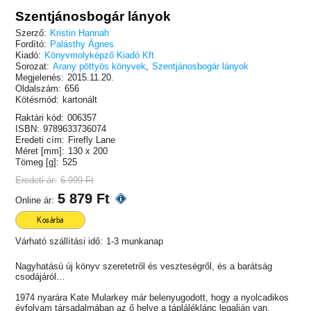
Szentjánosbogár lányok
Szerző:
Kristin Hannah
Fordító:
Palásthy Ágnes
Kiadó:
Könyvmolyképző Kiadó Kft.
Sorozat:
Arany pöttyös könyvek
,
Szentjánosbogár lányok
Megjelenés:
2015.11.20.
Oldalszám:
656
Kötésmód:
kartonált
Raktári kód:
006357
ISBN:
9789633736074
Eredeti cím:
Firefly Lane
Méret [mm]:
130 x 200
Tömeg [g]:
525
Eredeti ár:
6 999 Ft
5 879 Ft
Online ár:
Kosárba
Várható szállítási idő:
1-3 munkanap
Nagyhatású új könyv szeretetről és veszteségről, és a barátság
csodájáról…
1974 nyarára Kate Mularkey már belenyugodott, hogy a nyolcadikos
évfolyam társadalmában az ő helye a tápláléklánc legalján van.