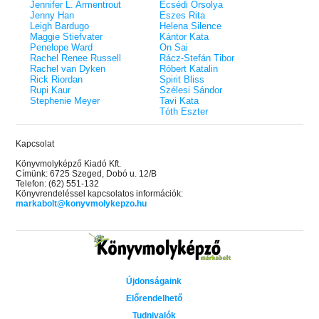
Jennifer L. Armentrout
Ecsédi Orsolya
Jenny Han
Eszes Rita
Leigh Bardugo
Helena Silence
Maggie Stiefvater
Kántor Kata
Penelope Ward
On Sai
Rachel Renee Russell
Rácz-Stefán Tibor
Rachel van Dyken
Róbert Katalin
Rick Riordan
Spirit Bliss
Rupi Kaur
Szélesi Sándor
Stephenie Meyer
Tavi Kata
Tóth Eszter
Kapcsolat
Könyvmolyképző Kiadó Kft.
Címünk: 6725 Szeged, Dobó u. 12/B
Telefon: (62) 551-132
Könyvrendeléssel kapcsolatos információk:
markabolt@konyvmolykepzo.hu
Újdonságaink
Előrendelhető
Tudnivalók