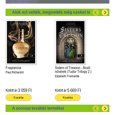
Akik ezt vették, megvették még ezeket is
Fragrancia
Sisters of Treason - Áruló
nővérek (Tudor Trilogy 2.)
Paul Richardot
Elizabeth Fremantle
3 059 Ft
5 669 Ft
Kötött ár:
Kötött ár:
Kosárba
Kosárba
A sorozat további termékei