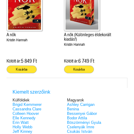
A nők
A nők (Különleges éldekorált
kiadás!)
Kristin Hannah
Kristin Hannah
5 849 Ft
6 749 Ft
Kötött ár:
Kötött ár:
Kosárba
Kosárba
Kiemelt szerzőink
Külföldiek
Magyarok
Brigid Kemmerer
Ashley Carrigan
Cassandra Clare
Benina
Colleen Hoover
Bessenyei Gábor
Elle Kennedy
Bodor Attila
Erin Watt
Böszörményi Gyula
Holly Webb
Cselenyák Imre
Jeff Kinney
Csukás István