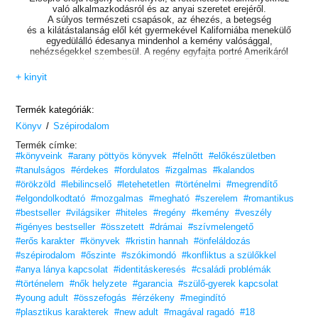
való alkalmazkodásról és az anyai szeretet erejéről.
A súlyos természeti csapások, az éhezés, a betegség
és a kilátástalanság elől két gyermekével Kaliforniába menekülő
egyedülálló édesanya mindenhol a kemény valósággal,
nehézségekkel szembesül. A regény egyfajta portré Amerikáról
és az amerikai álomról, egy törékeny, mégis erős nő szemén
keresztül,
+ kinyit
akinek a bátorsága és az áldozathozatala ma is példaértékű lehet.
A legnehezebb időkben a legtöbbet megélni.
Termék kategóriák:
/
Könyv
Szépirodalom
Éld át, ahogy felemel!
Termék címke:
„
A négy szél
epikus és magával ragadó, felkavaró történet
#könyveink
#arany pöttyös könyvek
#felnőtt
#előkészületben
a nehézségekről és a szerelemről, ami valószínűleg
filmadaptációhoz vezet.”
#tanulságos
#érdekes
#fordulatos
#izgalmas
#kalandos
– Eliot Schrefer, usatoday.com
#örökzöld
#lebilincselő
#letehetetlen
#történelmi
#megrendítő
#elgondolkodtató
#mozgalmas
#megható
#szerelem
#romantikus
„Kétségtelenül szívszorító, ugyanakkor lenyűgöző és olyan
gyönyörűen megírt mű, hogy még egy ideig biztosan magammal
#bestseller
#világsiker
#hiteles
#regény
#kemény
#veszély
viszem
#igényes bestseller
#összetett
#drámai
#szívmelengető
a szívemben Elsa Martinellit. Ne hagyja ki!”
#erős karakter
#könyvek
#kristin hannah
#önfeláldozás
– Maureen, goodreads.com
#szépirodalom
#őszinte
#szókimondó
#konfliktus a szülőkkel
A négy szél
hazájában megjelenésekor azonnal
#anya lánya kapcsolat
#identitáskeresés
#családi problémák
első helyre került a
New York Times
, a
Wall Street Journal
,
#történelem
#nők helyzete
#garancia
#szülő-gyerek kapcsolat
a USA
Today
és az
Indie Bookstore
bestsellerlistáján.
#young adult
#összefogás
#érzékeny
#megindító
Mélyedj el! Kapcsolj ki! Légy jelen!
#plasztikus karakterek
#new adult
#magával ragadó
#18