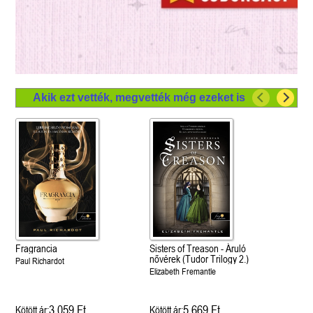
Akik ezt vették, megvették még ezeket is
Fragrancia
Sisters of Treason - Áruló
nővérek (Tudor Trilogy 2.)
Paul Richardot
Elizabeth Fremantle
3 059 Ft
5 669 Ft
Kötött ár:
Kötött ár: