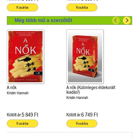
Kosárba
Kosárba
Még több mű a szerzőtől
A nők
A nők (Különleges éldekorált
kiadás!)
Kristin Hannah
Kristin Hannah
5 849 Ft
6 749 Ft
Kötött ár:
Kötött ár:
Kosárba
Kosárba