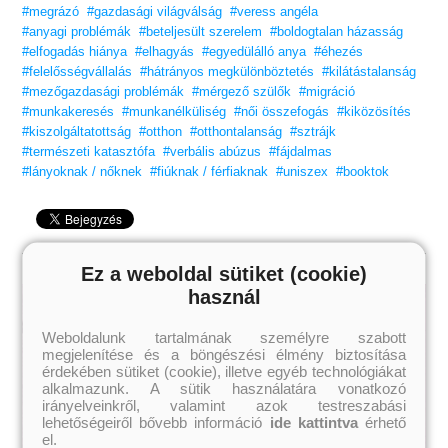
#megrázó
#gazdasági világválság
#veress angéla
Felnőtteknek ajánljuk!
#anyagi problémák
#beteljesült szerelem
#boldogtalan házasság
#elfogadás hiánya
#elhagyás
#egyedülálló anya
#éhezés
#felelősségvállalás
#hátrányos megkülönböztetés
#kilátástalanság
#mezőgazdasági problémák
#mérgező szülők
#migráció
#munkakeresés
#munkanélküliség
#női összefogás
#kiközösítés
#kiszolgáltatottság
#otthon
#otthontalanság
#sztrájk
#természeti katasztófa
#verbális abúzus
#fájdalmas
#lányoknak / nőknek
#fiúknak / férfiaknak
#uniszex
#booktok
Ez a weboldal sütiket (cookie)
használ
Weboldalunk tartalmának személyre szabott
megjelenítése és a böngészési élmény biztosítása
érdekében sütiket (cookie), illetve egyéb technológiákat
alkalmazunk. A sütik használatára vonatkozó
irányelveinkről, valamint azok testreszabási
lehetőségeiről bővebb információ
ide kattintva
érhető
el.