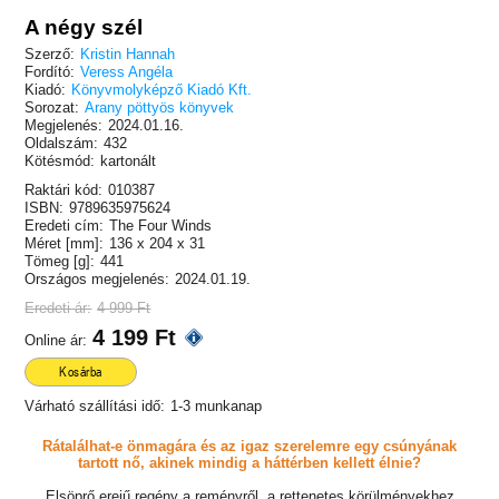
A négy szél
Szerző:
Kristin Hannah
Fordító:
Veress Angéla
Kiadó:
Könyvmolyképző Kiadó Kft.
Sorozat:
Arany pöttyös könyvek
Megjelenés:
2024.01.16.
Oldalszám:
432
Kötésmód:
kartonált
Raktári kód:
010387
ISBN:
9789635975624
Eredeti cím:
The Four Winds
Méret [mm]:
136 x 204 x 31
Tömeg [g]:
441
Országos megjelenés:
2024.01.19.
Eredeti ár:
4 999 Ft
4 199 Ft
Online ár:
Kosárba
Várható szállítási idő:
1-3 munkanap
Rátalálhat-e önmagára és az igaz szerelemre egy csúnyának
tartott nő, akinek mindig a háttérben kellett élnie?
Elsöprő erejű regény a reményről, a rettenetes körülményekhez