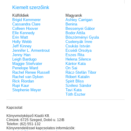
Kiemelt szerzőink
Külföldiek
Magyarok
Brigid Kemmerer
Ashley Carrigan
Cassandra Clare
Benina
Colleen Hoover
Bessenyei Gábor
Elle Kennedy
Bodor Attila
Erin Watt
Böszörményi Gyula
Holly Webb
Cselenyák Imre
Jeff Kinney
Csukás István
Jennifer L. Armentrout
Ecsédi Orsolya
Jenny Han
Eszes Rita
Leigh Bardugo
Helena Silence
Maggie Stiefvater
Kántor Kata
Penelope Ward
On Sai
Rachel Renee Russell
Rácz-Stefán Tibor
Rachel van Dyken
Róbert Katalin
Rick Riordan
Spirit Bliss
Rupi Kaur
Szélesi Sándor
Stephenie Meyer
Tavi Kata
Tóth Eszter
Kapcsolat
Könyvmolyképző Kiadó Kft.
Címünk: 6725 Szeged, Dobó u. 12/B
Telefon: (62) 551-132
Könyvrendeléssel kapcsolatos információk: