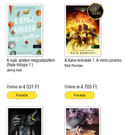
A nyár, amikor megszépültem
A Kane krónikák 1. A vörös piramis
(Nyár trilógia 1.)
Rick Riordan
Jenny Han
4 031 Ft
4 703 Ft
Online ár:
Online ár:
Kosárba
Kosárba
 A cél (Off-Campus 4.)
Grace and Glory - Kegyelem és
Bad Girl Reputation -
21.
31.
 olvasható!
dicsőség (Az Előhírnök-trilógia
lány (Avalon Bay 2.)
Különleges éldekorált kiadás!
dy
3.)
Elle Kennedy
Jennifer L. Armentrout