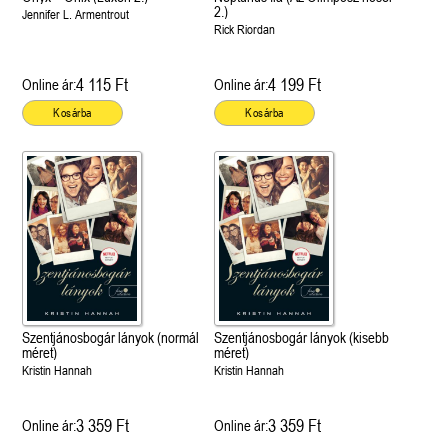
2.)
Jennifer L. Armentrout
Rick Riordan
4 115 Ft
4 199 Ft
Online ár:
Online ár:
Kosárba
Kosárba
Szentjánosbogár lányok (normál
Szentjánosbogár lányok (kisebb
méret)
méret)
Kristin Hannah
Kristin Hannah
3 359 Ft
3 359 Ft
Online ár:
Online ár: