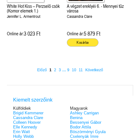
White Hot Kiss – Perzselő csók
A végzet ereklyéi 6. - Mennyei tűz
(Komor elemek 1.)
városa
Jennifer L. Armentrout
Cassandra Clare
3 023 Ft
5 879 Ft
Online ár:
Online ár:
Kosárba
...
Előző
1
2
3
9
10
11
Következő
Kiemelt szerzőink
Külföldiek
Magyarok
Brigid Kemmerer
Ashley Carrigan
Cassandra Clare
Benina
Colleen Hoover
Bessenyei Gábor
Elle Kennedy
Bodor Attila
Erin Watt
Böszörményi Gyula
Holly Webb
Cselenyák Imre