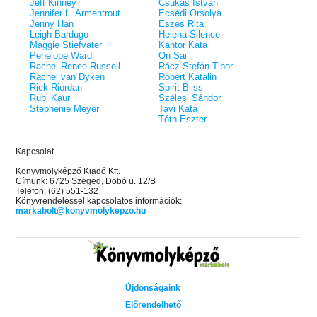
Jeff Kinney
Csukás István
Jennifer L. Armentrout
Ecsédi Orsolya
Jenny Han
Eszes Rita
Leigh Bardugo
Helena Silence
Maggie Stiefvater
Kántor Kata
Penelope Ward
On Sai
Rachel Renee Russell
Rácz-Stefán Tibor
Rachel van Dyken
Róbert Katalin
Rick Riordan
Spirit Bliss
Rupi Kaur
Szélesi Sándor
Stephenie Meyer
Tavi Kata
Tóth Eszter
Kapcsolat
Könyvmolyképző Kiadó Kft.
Címünk: 6725 Szeged, Dobó u. 12/B
Telefon: (62) 551-132
Könyvrendeléssel kapcsolatos információk:
markabolt@konyvmolykepzo.hu
Újdonságaink
Előrendelhető