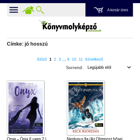
A kosár üres
Címke: jó hosszú
...
Előző
1
2
3
9
10
11
Következő
Sorrend:
Onyx – Ónix (Luxen 2.)
Neptunus fia (Az Olimposz hősei