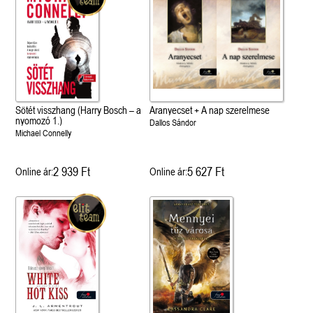
Sötét visszhang (Harry Bosch – a
Aranyecset + A nap szerelmese
nyomozó 1.)
Dallos Sándor
Michael Connelly
2 939 Ft
5 627 Ft
Online ár:
Online ár: