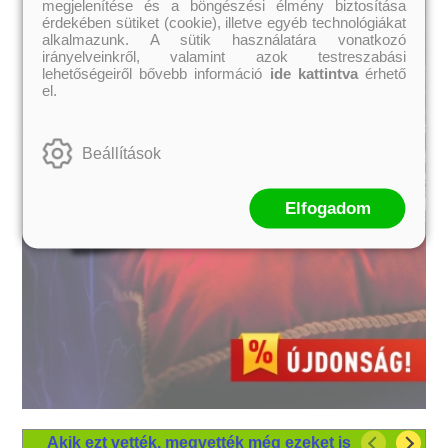
megjelenítése és a böngészési élmény biztosítása
érdekében sütiket (cookie), illetve egyéb technológiákat
alkalmazunk. A sütik használatára vonatkozó
irányelveinkről, valamint azok testreszabási
lehetőségeiről bővebb információ
ide kattintva
érhető
el.
Beállítások
Elfogadom
Akik ezt vették, megvették még ezeket is