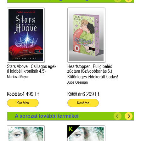
Stars Above - Csillagos egek
Heartstopper - Fülig beléd
(Holdbéli krónikák 4,5)
zúgtam (Szívdobbanás 6.)
Különleges éldekorált kiadás!
Marissa Meyer
Alice Oseman
4 499 Ft
6 299 Ft
Kötött ár:
Kötött ár:
Kosárba
Kosárba
A sorozat további termékei