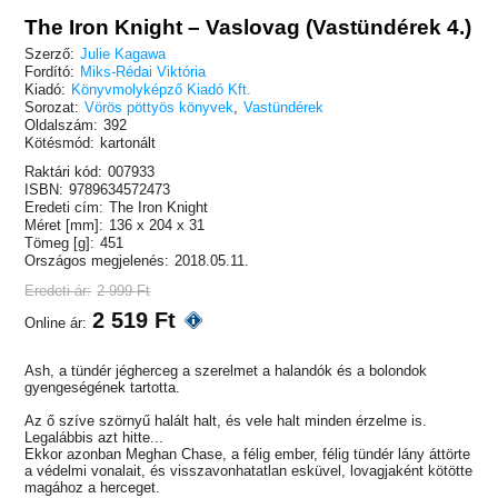
The Iron Knight – Vaslovag (Vastündérek 4.)
Szerző:
Julie Kagawa
Fordító:
Miks-Rédai Viktória
Kiadó:
Könyvmolyképző Kiadó Kft.
Sorozat:
Vörös pöttyös könyvek
,
Vastündérek
Oldalszám:
392
Kötésmód:
kartonált
Raktári kód:
007933
ISBN:
9789634572473
Eredeti cím:
The Iron Knight
Méret [mm]:
136 x 204 x 31
Tömeg [g]:
451
Országos megjelenés:
2018.05.11.
Eredeti ár:
2 999 Ft
2 519 Ft
Online ár:
Ash, a tündér jégherceg a szerelmet a halandók és a bolondok
gyengeségének tartotta.
Az ő szíve szörnyű halált halt, és vele halt minden érzelme is.
Legalábbis azt hitte...
Ekkor azonban Meghan Chase, a félig ember, félig tündér lány áttörte
a védelmi vonalait, és visszavonhatatlan esküvel, lovagjaként kötötte
magához a herceget.