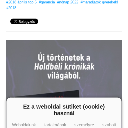
#2018 április top 5
#garancia
#nőnap 2022
#maradjatok gyerekek!
#2018
Ez a weboldal sütiket (cookie)
használ
Weboldalunk tartalmának személyre szabott