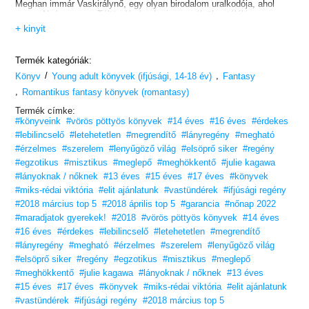
Meghan immár Vaskirálynő, egy olyan birodalom uralkodója, ahol
sem a Nyár-, sem a Téltündéreknek nincs esélyük a túlélésre.
Ash most – kéretlen riválisa, Puck, és a bosszantó Grimalkin
+ kinyit
kíséretében – küldetésre indul, hogy beteljesítse a Meghannak tett
lovagi esküjét. Hogy életben maradhasson a Vasbirodalomban,
lélekre és halandó testre van szüksége. A próbák azonban,
Termék kategóriák:
amelyeket ki kell állnia, jóformán teljesíthetetlenek.
/
,
Ash az út során megtud valamit, ami mindent megváltoztat –
Könyv
Young adult könyvek (ifjúsági, 14-18 év)
Fantasy
valamit, ami megingatja a legsötétebb hitét, és bebizonyítja, hogy
,
Romantikus fantasy könyvek (romantasy)
néha az áldozathozatalhoz nem elég pusztán a bátorság.
Termék címke:
Kövesd nyomon rég várt történetét!
#könyveink
#vörös pöttyös könyvek
#14 éves
#16 éves
#érdekes
#lebilincselő
#letehetetlen
#megrendítő
#lányregény
#megható
#érzelmes
#szerelem
#lenyűgöző világ
#elsöprő siker
#regény
#egzotikus
#misztikus
#meglepő
#meghökkentő
#julie kagawa
#lányoknak / nőknek
#13 éves
#15 éves
#17 éves
#könyvek
#miks-rédai viktória
#elit ajánlatunk
#vastündérek
#ifjúsági regény
#2018 március top 5
#2018 április top 5
#garancia
#nőnap 2022
#maradjatok gyerekek!
#2018
#vörös pöttyös könyvek
#14 éves
#16 éves
#érdekes
#lebilincselő
#letehetetlen
#megrendítő
#lányregény
#megható
#érzelmes
#szerelem
#lenyűgöző világ
#elsöprő siker
#regény
#egzotikus
#misztikus
#meglepő
#meghökkentő
#julie kagawa
#lányoknak / nőknek
#13 éves
#15 éves
#17 éves
#könyvek
#miks-rédai viktória
#elit ajánlatunk
#vastündérek
#ifjúsági regény
#2018 március top 5