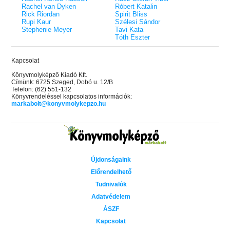
Rachel van Dyken
Róbert Katalin
Rick Riordan
Spirit Bliss
Rupi Kaur
Szélesi Sándor
Stephenie Meyer
Tavi Kata
Tóth Eszter
Kapcsolat
Könyvmolyképző Kiadó Kft.
Címünk: 6725 Szeged, Dobó u. 12/B
Telefon: (62) 551-132
Könyvrendeléssel kapcsolatos információk:
markabolt@konyvmolykepzo.hu
Újdonságaink
Előrendelhető
Tudnivalók
Adatvédelem
ÁSZF
Kapcsolat