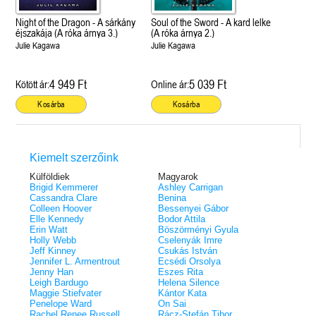
Night of the Dragon - A sárkány
Soul of the Sword - A kard lelke
éjszakája (A róka árnya 3.)
(A róka árnya 2.)
Julie Kagawa
Julie Kagawa
4 949 Ft
5 039 Ft
Kötött ár:
Online ár:
Kosárba
Kosárba
Kiemelt szerzőink
Külföldiek
Magyarok
Brigid Kemmerer
Ashley Carrigan
Cassandra Clare
Benina
Colleen Hoover
Bessenyei Gábor
Elle Kennedy
Bodor Attila
Erin Watt
Böszörményi Gyula
Holly Webb
Cselenyák Imre
Jeff Kinney
Csukás István
Jennifer L. Armentrout
Ecsédi Orsolya
Jenny Han
Eszes Rita
Leigh Bardugo
Helena Silence
Maggie Stiefvater
Kántor Kata
Penelope Ward
On Sai
Rachel Renee Russell
Rácz-Stefán Tibor