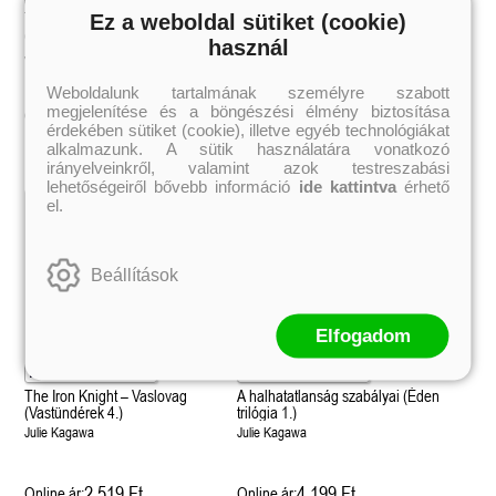
éldekorált kiadás!
38.
Tolvajok és a káosz k
The Iron King - A vaskirály
Ez a weboldal sütiket (cookie)
A halhatatlanság ellenszere (Éden
ne - Hamvadó trón
Rebel (A Renegátok 3.)
(Vastündérek 1.)
trilógia 2.)
(Sors és tűz 3.)
K. A. Tucker
nd 2.)
29.
használ
Rebecca Yarros
ff
Julie Kagawa
Julie Kagawa
Fire In You - Benned 
39.
A Court of Silver Flames – Ezüst
(Várok rád 6.)
7.5 -Szívcsend,
30.
Weboldalunk tartalmának személyre szabott
lángok udvara (Tüskék és rózsák
Jennifer L. Armentrout
8.5 - Szélben sodródó
megjelenítése és a böngészési élmény biztosítása
3 359 Ft
3 275 Ft
Online ár:
Online ár:
Különleges éldekorált kiadás! -
udvara 5.)
ldon
érdekében sütiket (cookie), illetve egyéb technológiákat
Javított kiadás
A Queen of Thieves a
40.
alkalmazunk. A sütik használatára vonatkozó
Kosárba
Sarah J. Maas
Tolvajok és a káosz k
irányelveinkről, valamint azok testreszabási
Különleges éldekorá
(Sors és tűz 3.)
lehetőségeiről bővebb információ
ide kattintva
érhető
K. A. Tucker
el.
Beállítások
Elfogadom
The Iron Knight – Vaslovag
A halhatatlanság szabályai (Éden
(Vastündérek 4.)
trilógia 1.)
Julie Kagawa
Julie Kagawa
2 519 Ft
4 199 Ft
Online ár:
Online ár: