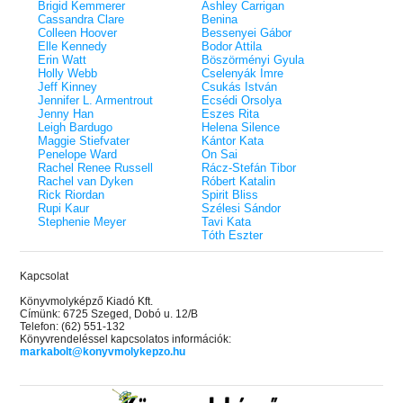
Brigid Kemmerer
Ashley Carrigan
Cassandra Clare
Benina
Colleen Hoover
Bessenyei Gábor
Elle Kennedy
Bodor Attila
Erin Watt
Böszörményi Gyula
Holly Webb
Cselenyák Imre
Jeff Kinney
Csukás István
Jennifer L. Armentrout
Ecsédi Orsolya
Jenny Han
Eszes Rita
Leigh Bardugo
Helena Silence
Maggie Stiefvater
Kántor Kata
Penelope Ward
On Sai
Rachel Renee Russell
Rácz-Stefán Tibor
Rachel van Dyken
Róbert Katalin
Rick Riordan
Spirit Bliss
Rupi Kaur
Szélesi Sándor
Stephenie Meyer
Tavi Kata
Tóth Eszter
Kapcsolat
Könyvmolyképző Kiadó Kft.
Címünk: 6725 Szeged, Dobó u. 12/B
Telefon: (62) 551-132
Könyvrendeléssel kapcsolatos információk:
markabolt@konyvmolykepzo.hu