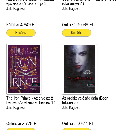
éjszakája (A róka árnya 3.)
róka árnya 2.)
Julie Kagawa
Julie Kagawa
4 949 Ft
5 039 Ft
Kötött ár:
Online ár:
Kosárba
Kosárba
The Iron Prince - Az elveszett
Az örökkévalóság dala (Éden
herceg (Az elveszett herceg 1.)
trilógia 3.)
Julie Kagawa
Julie Kagawa
3 779 Ft
3 611 Ft
Online ár:
Online ár: