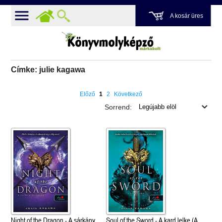
A kosár üres
Címke: julie kagawa
Előző
1
2
Következő
Sorrend:
Night of the Dragon - A sárkány
Soul of the Sword - A kard lelke (A