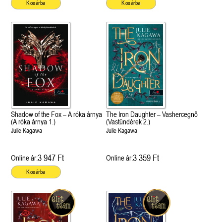
Kosárba
Kosárba
Shadow of the Fox – A róka árnya
The Iron Daughter – Vashercegnő
(A róka árnya 1.)
(Vastündérek 2.)
Julie Kagawa
Julie Kagawa
3 947 Ft
3 359 Ft
Online ár:
Online ár:
Kosárba
 A cél (Off-Campus 4.)
Grace and Glory - Kegyelem és
Bad Girl Reputation -
21.
31.
 olvasható!
dicsőség (Az Előhírnök-trilógia
lány (Avalon Bay 2.)
Különleges éldekorált kiadás!
dy
3.)
Elle Kennedy
Jennifer L. Armentrout