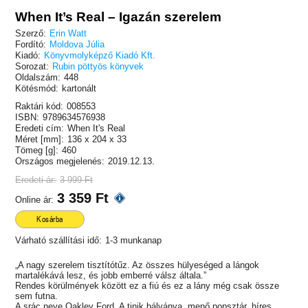
When It’s Real – Igazán szerelem
Szerző:
Erin Watt
Fordító:
Moldova Júlia
Kiadó:
Könyvmolyképző Kiadó Kft.
Sorozat:
Rubin pöttyös könyvek
Oldalszám:
448
Kötésmód:
kartonált
Raktári kód:
008553
ISBN:
9789634576938
Eredeti cím:
When It's Real
Méret [mm]:
136 x 204 x 33
Tömeg [g]:
460
Országos megjelenés:
2019.12.13.
Eredeti ár:
3 999 Ft
3 359 Ft
Online ár:
Kosárba
Várható szállítási idő:
1-3 munkanap
„A nagy szerelem tisztítótűz. Az összes hülyeséged a lángok
martalékává lesz, és jobb emberré válsz általa.”
Rendes körülmények között ez a fiú és ez a lány még csak össze
sem futna.
A srác neve Oakley Ford. A tinik bálványa, menő popsztár, híres