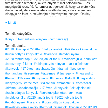
filmsztárok csemetéje, akiért lányok milliói bolondulnak… és
megrögzött rosszfiú. Az ember azt gondolná, hogy az élete kész
diadalmenet, de a magánélete széthullóban, a dalszerzésben
elhagyja az ihlet, a bulvársajtó a botrányaitól hangos. Oakley
menedzsmentje úgy dönt, hogy közbelépnek. Az eredmény: teljes
imázsváltás, és egy állandó barátnő, akit azért szerződtetnek, hogy
+ kinyit
megmutassák a rajongóknak, vége a balhés időszaknak.
A lány neve Vaughn Bennett. Tizenhét éves, csupaszív, gondoskodó
testvér, részmunkaidőben pincérnőként dolgozik. Maga a
Termék kategóriák:
megtestesült hétköznapiság. Normál körülmények között soha nem
/
vállalná el a feladatot, de a családja megélhetési gondokkal küzd, így
Könyv
Romantikus könyvek (nem fantasy)
nem sok választása marad.
Termék címke:
A pénzért cserébe, amit öccsei tanulmányaira fordíthat, Vaughn
#2019
#nőnap 2022
#forró téli pillanatok
#tökéletes kémia akció
elviseli a fura hollywoodi partikat és a gondosan kitalált Twitter-
üzeneteket. Az orruknál fogva vezeti a lesifotósokat és a rajongókat.
#rubin pöttyös könyvakció
#garancia
#egyből nyerő
Néha talán már önmagát is.
#2020 február top 5
#2020 január top 5
#moldova júlia
#erin watt
Mert amikor a hétköznapi szabályok érvényüket vesztik, nem tudni,
#sorozatnyitó kötet
#rubin pöttyös könyvek
#elit ajánlatunk
mit diktál az ember szíve…
Elbűvölő és üdítő szerelmi történet, elgondolkodtató üzenettel.
#könyvek
#17 éves
#szabadszájú
#drámai
#bestseller
Vesd bele magad!
#romantikus
#szerelem
#érzelmes
#lányregény
#megrendítő
#felnőtt
#16 éves
#könyveink
#16 éves
#felnőtt
#megrendítő
#lányregény
#érzelmes
#szerelem
#romantikus
#bestseller
#drámai
#szabadszájú
#17 éves
#könyvek
#elit ajánlatunk
#rubin pöttyös könyvek
#sorozatnyitó kötet
#erin watt
#moldova júlia
#2020 január top 5
#2020 február top 5
#egyből nyerő
#garancia
#rubin pöttyös könyvakció
#tökéletes kémia akció
#forró téli pillanatok
#nőnap 2022
#2019