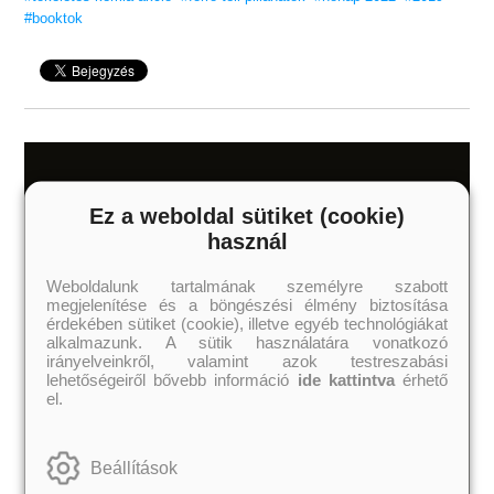
#booktok
Ez a weboldal sütiket (cookie)
használ
Weboldalunk tartalmának személyre szabott
megjelenítése és a böngészési élmény biztosítása
érdekében sütiket (cookie), illetve egyéb technológiákat
alkalmazunk. A sütik használatára vonatkozó
irányelveinkről, valamint azok testreszabási
lehetőségeiről bővebb információ
ide kattintva
érhető
el.
Beállítások