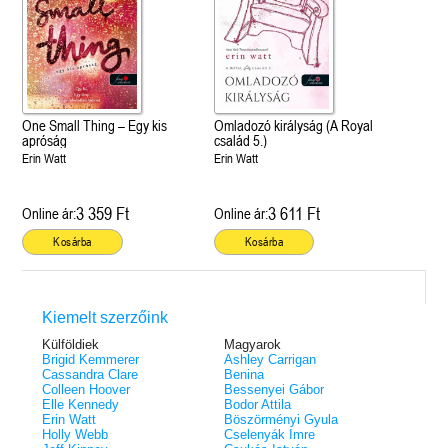
One Small Thing – Egy kis
Omladozó királyság (A Royal
apróság
család 5.)
Erin Watt
Erin Watt
3 359 Ft
3 611 Ft
Online ár:
Online ár:
Kosárba
Kosárba
Kiemelt szerzőink
Külföldiek
Magyarok
Brigid Kemmerer
Ashley Carrigan
Cassandra Clare
Benina
Colleen Hoover
Bessenyei Gábor
Elle Kennedy
Bodor Attila
Erin Watt
Böszörményi Gyula
Holly Webb
Cselenyák Imre