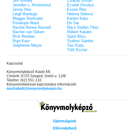
Jeff Kinney
Csukás István
Jennifer L. Armentrout
Ecsédi Orsolya
Jenny Han
Eszes Rita
Leigh Bardugo
Helena Silence
Maggie Stiefvater
Kántor Kata
Penelope Ward
On Sai
Rachel Renee Russell
Rácz-Stefán Tibor
Rachel van Dyken
Róbert Katalin
Rick Riordan
Spirit Bliss
Rupi Kaur
Szélesi Sándor
Stephenie Meyer
Tavi Kata
Tóth Eszter
Kapcsolat
Könyvmolyképző Kiadó Kft.
Címünk: 6725 Szeged, Dobó u. 12/B
Telefon: (62) 551-132
Könyvrendeléssel kapcsolatos információk:
markabolt@konyvmolykepzo.hu
Újdonságaink
Előrendelhető