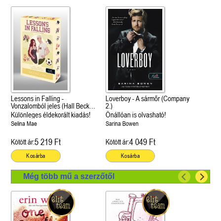
Lessons in Falling -
Loverboy - A sármőr (Company
Vonzalomból jeles (Hall Beck
2.)
University 3.)
Különleges éldekorált kiadás!
Önállóan is olvasható!
Selina Mae
Sarina Bowen
5 219 Ft
4 049 Ft
Kötött ár:
Kötött ár:
Kosárba
Kosárba
Még több mű a szerzőtől