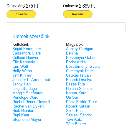
3 275 Ft
2 699 Ft
Online ár:
Online ár:
Kosárba
Kosárba
Kiemelt szerzőink
Külföldiek
Magyarok
Brigid Kemmerer
Ashley Carrigan
Cassandra Clare
Benina
Colleen Hoover
Bessenyei Gábor
Elle Kennedy
Bodor Attila
Erin Watt
Böszörményi Gyula
Holly Webb
Cselenyák Imre
Jeff Kinney
Csukás István
Jennifer L. Armentrout
Ecsédi Orsolya
Jenny Han
Eszes Rita
Leigh Bardugo
Helena Silence
Maggie Stiefvater
Kántor Kata
Penelope Ward
On Sai
Rachel Renee Russell
Rácz-Stefán Tibor
Rachel van Dyken
Róbert Katalin
Rick Riordan
Spirit Bliss
Rupi Kaur
Szélesi Sándor
Stephenie Meyer
Tavi Kata
Tóth Eszter