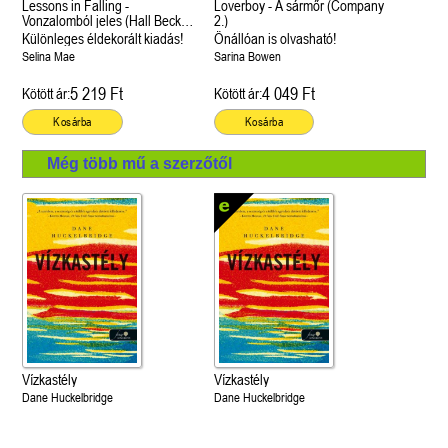
Lessons in Falling -
Loverboy - A sármőr (Company
Vonzalomból jeles (Hall Beck
2.)
University 3.)
Különleges éldekorált kiadás!
Önállóan is olvasható!
Selina Mae
Sarina Bowen
5 219 Ft
4 049 Ft
Kötött ár:
Kötött ár:
Kosárba
Kosárba
Még több mű a szerzőtől
Vízkastély
Vízkastély
Dane Huckelbridge
Dane Huckelbridge