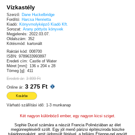
Vízkastély
Szerző:
Dane Huckelbridge
Fordító:
Harcsa Henrietta
Kiadó:
Könyvmolyképző Kiadó Kft.
Sorozat:
Arany pöttyös könyvek
Megjelenés:
2022.03.07.
Oldalszám:
352
Kötésmód:
kartonált
Raktári kód:
008700
ISBN:
9789633993897
Eredeti cím:
Castle of Water
Méret [mm]:
136 x 204 x 28
Tömeg [g]:
411
Eredeti ár:
3 899 Ft
3 275 Ft
Online ár:
Kosárba
Várható szállítási idő:
1-3 munkanap
Két nagyon különböző ember, egy nagyon kicsi sziget.
Sophie Ducel számára a nászút Francia Polinéziában az élet
megünnepléséről szólt. Egy jól menő párizsi építésziroda büszke
tulajdonosaként, amit újdonsült férjével, a briliáns Étienne-nel együtt