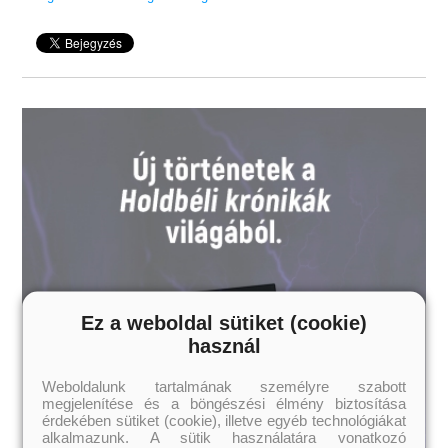
éjszakát, miközben villámgyorsan haladsz a figyelemre méltó
befejezés felé. Ennyire jó.”
– TThhomas Chhristophher Greene, bestsellerszerző –
Mélyedj el! Kapcsolj ki! Légy jelen!
16 éves kortól ajánljuk!
Ez a weboldal sütiket (cookie)
használ
Weboldalunk tartalmának személyre szabott
megjelenítése és a böngészési élmény biztosítása
érdekében sütiket (cookie), illetve egyéb technológiákat
alkalmazunk. A sütik használatára vonatkozó