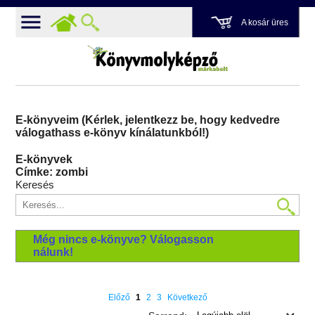
A kosár üres
E-könyveim (Kérlek, jelentkezz be, hogy kedvedre
válogathass e-könyv kínálatunkból!)
E-könyvek
Címke: zombi
Keresés
Még nincs e-könyve? Válogasson
nálunk!
Előző
1
2
3
Következő