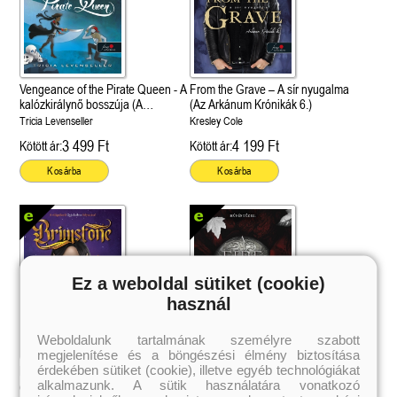
Vengeance of the Pirate Queen - A
From the Grave – A sír nyugalma
kalózkirálynő bosszúja (A
(Az Arkánum Krónikák 6.)
kalózkirály lánya 3.)
Tricia Levenseller
Kresley Cole
3 499 Ft
4 199 Ft
Kötött ár:
Kötött ár:
Kosárba
Kosárba
Ez a weboldal sütiket (cookie)
használ
Weboldalunk tartalmának személyre szabott
megjelenítése és a böngészési élmény biztosítása
 A cél (Off-Campus 4.)
Grace and Glory - Kegyelem és
Bad Girl Reputation -
21.
31.
érdekében sütiket (cookie), illetve egyéb technológiákat
 olvasható!
dicsőség (Az Előhírnök-trilógia
lány (Avalon Bay 2.)
Brimstone (Tündék és Alkímia 2.)
A Fire in the Flesh - Tűz a húsban
Különleges éldekorált kiadás!
alkalmazunk. A sütik használatára vonatkozó
dy
3.)
Elle Kennedy
(Hús és tűz 3.)
Callie Hart
Jennifer L. Armentrout