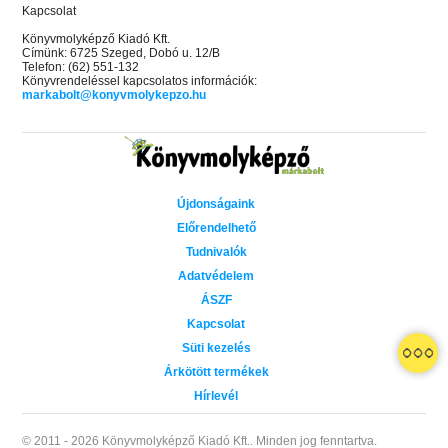
Kapcsolat
Könyvmolyképző Kiadó Kft.
Címünk: 6725 Szeged, Dobó u. 12/B
Telefon: (62) 551-132
Könyvrendeléssel kapcsolatos információk:
markabolt@konyvmolykepzo.hu
Újdonságaink
Előrendelhető
Tudnivalók
Adatvédelem
ÁSZF
Kapcsolat
Süti kezelés
Árkötött termékek
Hírlevél
© 2011 - 2026 Könyvmolyképző Kiadó Kft..
Minden jog fenntartva.