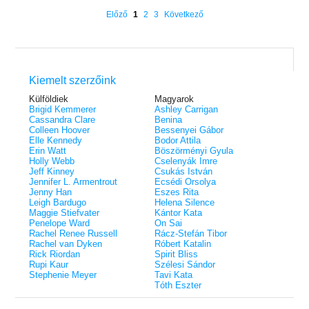
éldekorált kiadás!
38.
Tolvajok és a káosz k
ne - Hamvadó trón
Előző
1
2
3
Következő
Rebel (A Renegátok 3.)
(Sors és tűz 3.)
K. A. Tucker
nd 2.)
29.
Rebecca Yarros
ff
Fire In You - Benned 
39.
A Court of Silver Flames – Ezüst
(Várok rád 6.)
7.5 -Szívcsend,
30.
lángok udvara (Tüskék és rózsák
Jennifer L. Armentrout
8.5 - Szélben sodródó
Különleges éldekorált kiadás! -
udvara 5.)
ldon
Kiemelt szerzőink
Javított kiadás
A Queen of Thieves a
40.
Sarah J. Maas
Tolvajok és a káosz k
Külföldiek
Magyarok
Különleges éldekorá
(Sors és tűz 3.)
Brigid Kemmerer
Ashley Carrigan
K. A. Tucker
Cassandra Clare
Benina
Colleen Hoover
Bessenyei Gábor
Elle Kennedy
Bodor Attila
Erin Watt
Böszörményi Gyula
Holly Webb
Cselenyák Imre
Jeff Kinney
Csukás István
Jennifer L. Armentrout
Ecsédi Orsolya
Jenny Han
Eszes Rita
Leigh Bardugo
Helena Silence
Maggie Stiefvater
Kántor Kata
Penelope Ward
On Sai
Rachel Renee Russell
Rácz-Stefán Tibor
Rachel van Dyken
Róbert Katalin
Rick Riordan
Spirit Bliss
Rupi Kaur
Szélesi Sándor
Stephenie Meyer
Tavi Kata
Tóth Eszter