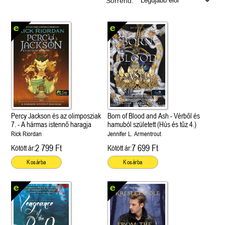
Sorrend:
Percy Jackson és az olimposziak
Born of Blood and Ash - Vérből és
7. - A hármas istennő haragja
hamuból született (Hús és tűz 4.)
Rick Riordan
Jennifer L. Armentrout
2 799 Ft
7 699 Ft
Kötött ár:
Kötött ár:
Kosárba
Kosárba