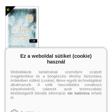
Noel naplója
Ez a weboldal sütiket (cookie)
Richard Paul Evans
használ
3 199 Ft
Online ár:
Weboldalunk tartalmának személyre szabott
Kosárba
megjelenítése és a böngészési élmény biztosítása
érdekében sütiket (cookie), illetve egyéb technológiákat
alkalmazunk. A sütik használatára vonatkozó
irányelveinkről, valamint azok testreszabási
lehetőségeiről bővebb információ
ide kattintva
érhető
Kiemelt szerzőink
el.
Külföldiek
Magyarok
Brigid Kemmerer
Ashley Carrigan
Cassandra Clare
Benina
Colleen Hoover
Bessenyei Gábor