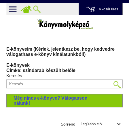
A kosár üres
E-könyveim (Kérlek, jelentkezz be, hogy kedvedre
válogathass e-könyv kínálatunkból!)
E-könyvek
Címke: színdarab készült belőle
Keresés
Még nincs e-könyve? Válogasson
nálunk!
Sorrend: