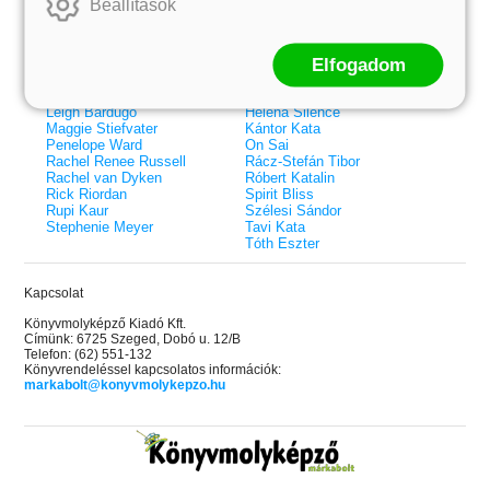
Beállítások
Elle Kennedy
Bodor Attila
Erin Watt
Böszörményi Gyula
Holly Webb
Cselenyák Imre
Elfogadom
Jeff Kinney
Csukás István
Jennifer L. Armentrout
Ecsédi Orsolya
Jenny Han
Eszes Rita
Leigh Bardugo
Helena Silence
Maggie Stiefvater
Kántor Kata
Penelope Ward
On Sai
Rachel Renee Russell
Rácz-Stefán Tibor
Rachel van Dyken
Róbert Katalin
Rick Riordan
Spirit Bliss
Rupi Kaur
Szélesi Sándor
Stephenie Meyer
Tavi Kata
Tóth Eszter
Kapcsolat
Könyvmolyképző Kiadó Kft.
Címünk: 6725 Szeged, Dobó u. 12/B
Telefon: (62) 551-132
Könyvrendeléssel kapcsolatos információk:
markabolt@konyvmolykepzo.hu
 A cél (Off-Campus 4.)
Grace and Glory - Kegyelem és
Bad Girl Reputation -
21.
31.
 olvasható!
dicsőség (Az Előhírnök-trilógia
lány (Avalon Bay 2.)
Különleges éldekorált kiadás!
dy
3.)
Elle Kennedy
Jennifer L. Armentrout