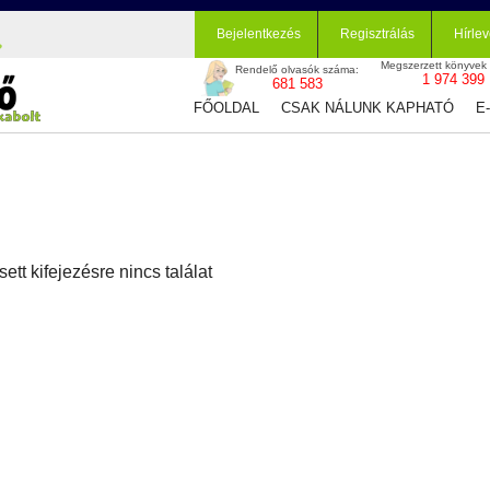
Bejelentkezés
Regisztrálás
Hírlev
Megszerzett könyvek
Rendelő olvasók száma:
1 974 399
681 583
FŐOLDAL
CSAK NÁLUNK KAPHATÓ
E
sett kifejezésre nincs találat