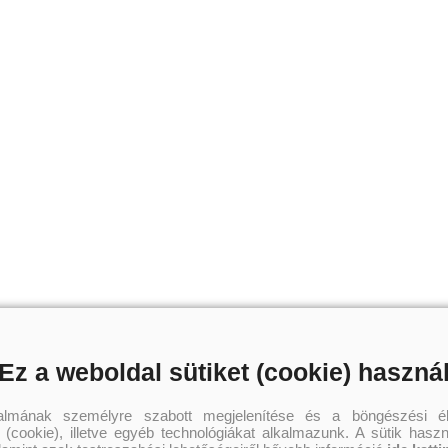
Ez a weboldal sütiket (cookie) haszná
talmának személyre szabott megjelenítése és a böngészési él
 (cookie), illetve egyéb technológiákat alkalmazunk. A sütik hasz