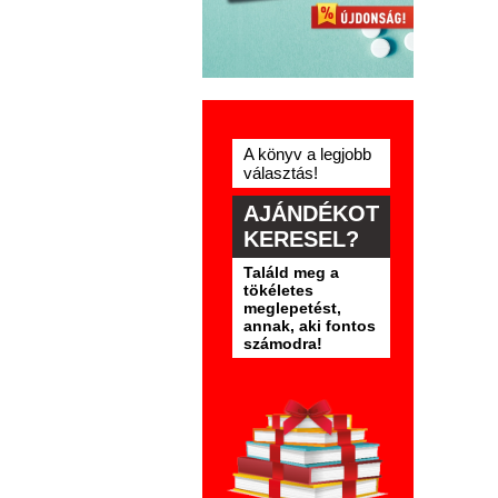
A könyv a legjobb
választás!
AJÁNDÉKOT
KERESEL?
Találd meg a
tökéletes
meglepetést,
annak, aki fontos
számodra!