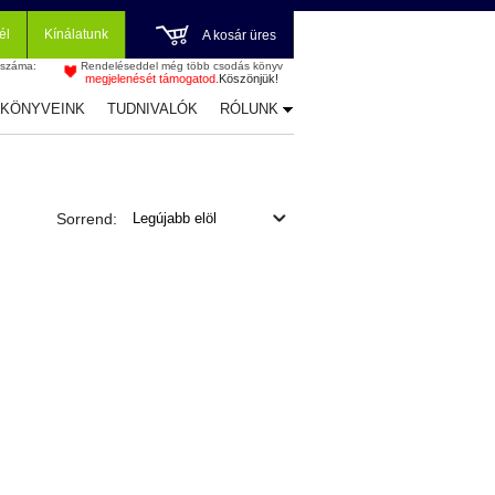
él
Kínálatunk
A kosár üres
 száma:
Rendeléseddel még több csodás könyv
megjelenését támogatod.
Köszönjük!
-KÖNYVEINK
TUDNIVALÓK
RÓLUNK
Sorrend: