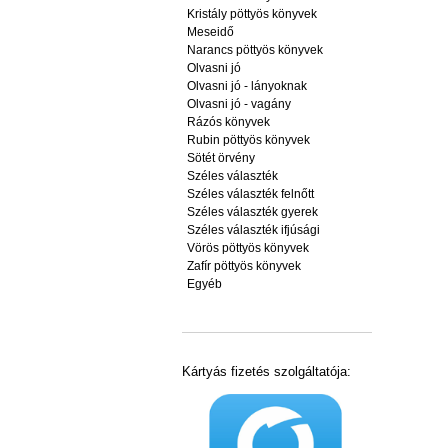
Kristály pöttyös könyvek
Meseidő
Narancs pöttyös könyvek
Olvasni jó
Olvasni jó - lányoknak
Olvasni jó - vagány
Rázós könyvek
Rubin pöttyös könyvek
Sötét örvény
Széles választék
Széles választék felnőtt
Széles választék gyerek
Széles választék ifjúsági
Vörös pöttyös könyvek
Zafír pöttyös könyvek
Egyéb
Kártyás fizetés szolgáltatója: