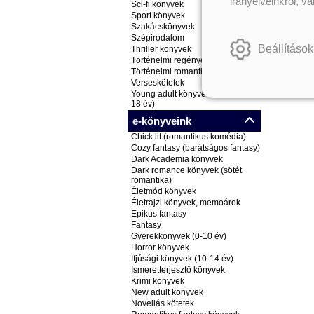
irányelveinkről, v
Sci-fi könyvek
Sport könyvek
Szakácskönyvek
Szépirodalom
Beállítások
Thriller könyvek
Történelmi regények
Történelmi romantikus könyvek
Verseskötetek
Young adult könyvek (ifjúsági, 14-
18 év)
e-könyveink
Chick lit (romantikus komédia)
Cozy fantasy (barátságos fantasy)
Dark Academia könyvek
Dark romance könyvek (sötét
romantika)
Életmód könyvek
Életrajzi könyvek, memoárok
Epikus fantasy
Fantasy
Gyerekkönyvek (0-10 év)
Horror könyvek
Ifjúsági könyvek (10-14 év)
Ismeretterjesztő könyvek
Krimi könyvek
New adult könyvek
Novellás kötetek