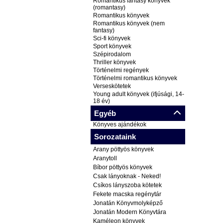
Romantikus fantasy könyvek
(romantasy)
Romantikus könyvek
Romantikus könyvek (nem
fantasy)
Sci-fi könyvek
Sport könyvek
Szépirodalom
Thriller könyvek
Történelmi regények
Történelmi romantikus könyvek
Verseskötetek
Young adult könyvek (ifjúsági, 14-
18 év)
Egyéb
Könyves ajándékok
Sorozataink
Arany pöttyös könyvek
Aranytoll
Bíbor pöttyös könyvek
Csak lányoknak - Neked!
Csíkos lányszoba kötetek
Fekete macska regénytár
Jonatán Könyvmolyképző
Jonatán Modern Könyvtára
Kaméleon könyvek