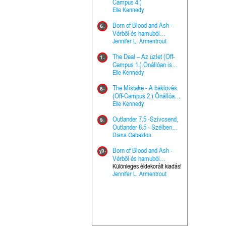
The Princes
Campus 4.)
15.
the Priest - Vallomások: A
Elle Kennedy
Hercegnő, 
Ella Frank
Born of Blood and Ash -
Pap (Vallo
6.
Ashen Thr
Vérből és hamuból
16.
trón (Drago
született (Hús és tűz 4.)
Jennifer L. Armentrout
Különleges 
Marie Nieho
The Deal – Az üzlet (Off-
kiadás!
7.
A téli tücs
Campus 1.) Önállóan is
17.
szövegfeld
olvasható!
Elle Kennedy
munkafüze
Bayné Bojc
The Mistake - A baklövés
8.
From the G
(Off-Campus 2.) Önállóan
18.
nyugalma 
is olvasható!
Elle Kennedy
Krónikák 6.
Kresley Col
Outlander 7.5 -Szívcsend,
9.
Ashen Thr
Outlander 8.5 - Szélben
19.
trón (Drago
sodródó falevél
Diana Gabaldon
Marie Nieho
Born of Blood and Ash -
10.
Outlander 
Vérből és hamuból
20.
Outlander 8
született (Hús és tűz 4.)
Különleges éldekorált kiadás!
Jennifer L. Armentrout
sodródó fal
Diana Gaba