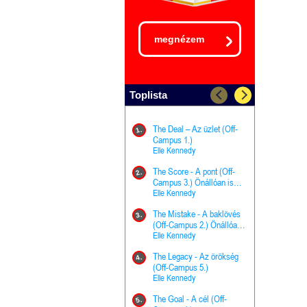
megnézem
Toplista
The Deal – Az üzlet (Off-
The Goal - 
11.
1.
Campus 1.)
Campus 4.)
Elle Kennedy
olvasható!
Elle Kenned
The Score - A pont (Off-
Grace and 
12.
2.
Campus 3.) Önállóan is
Kegyelem é
olvasható!
Elle Kennedy
Előhírnök-tr
Jennifer L.
The Mistake - A baklövés
The Score -
13.
3.
(Off-Campus 2.) Önállóan
Campus 3.
is olvasható!
Elle Kennedy
Különleges é
Elle Kenned
The Legacy - Az örökség
4.
The Cursed
(Off-Campus 5.)
14.
(A csont sz
Elle Kennedy
Harper L. 
The Goal - A cél (Off-
5.