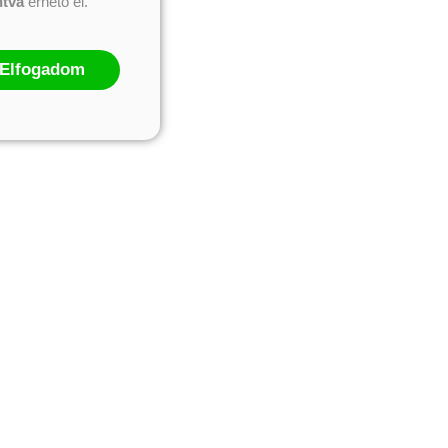
ntva
érhető el.
Elfogadom