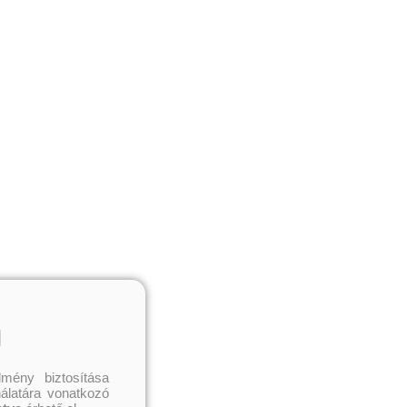
l
mény biztosítása
nálatára vonatkozó