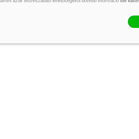
alamint azok testreszabási lehetőségeiről bővebb információ
ide katti