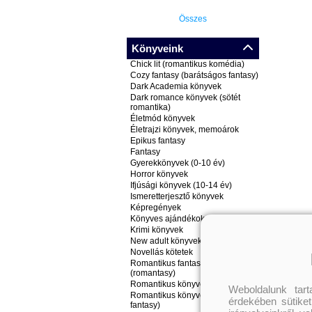
Összes
Könyveink
Chick lit (romantikus komédia)
Cozy fantasy (barátságos fantasy)
Dark Academia könyvek
Dark romance könyvek (sötét
romantika)
Életmód könyvek
Életrajzi könyvek, memoárok
Epikus fantasy
Fantasy
Gyerekkönyvek (0-10 év)
Horror könyvek
Ifjúsági könyvek (10-14 év)
Ismeretterjesztő könyvek
Képregények
Könyves ajándékok
Krimi könyvek
New adult könyvek
Novellás kötetek
Romantikus fantasy könyvek
(romantasy)
Romantikus könyvek
Weboldalunk tar
Romantikus könyvek (nem
érdekében sütiket
fantasy)