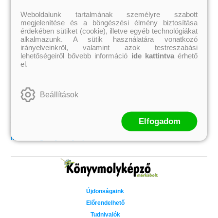
Jennifer L. Armentrout
Ecsédi Orsolya
Jenny Han
Eszes Rita
Weboldalunk tartalmának személyre szabott
Leigh Bardugo
Helena Silence
megjelenítése és a böngészési élmény biztosítása
Maggie Stiefvater
Kántor Kata
érdekében sütiket (cookie), illetve egyéb technológiákat
Penelope Ward
On Sai
alkalmazunk. A sütik használatára vonatkozó
Rachel Renee Russell
Rácz-Stefán Tibor
Rachel van Dyken
Róbert Katalin
irányelveinkről, valamint azok testreszabási
Rick Riordan
Spirit Bliss
lehetőségeiről bővebb információ
ide kattintva
érhető
Rupi Kaur
Szélesi Sándor
el.
Stephenie Meyer
Tavi Kata
Tóth Eszter
Beállítások
Kapcsolat
Könyvmolyképző Kiadó Kft.
Címünk: 6725 Szeged, Dobó u. 12/B
Elfogadom
Telefon: (62) 551-132
Könyvrendeléssel kapcsolatos információk:
markabolt@konyvmolykepzo.hu
Újdonságaink
Előrendelhető
Tudnivalók