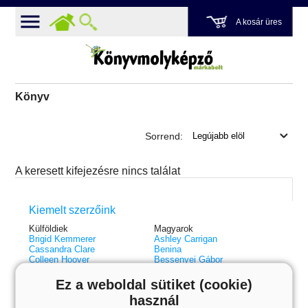
A kosár üres
Könyv
Sorrend:
A keresett kifejezésre nincs találat
Kiemelt szerzőink
Külföldiek
Magyarok
Brigid Kemmerer
Ashley Carrigan
Cassandra Clare
Benina
Colleen Hoover
Bessenyei Gábor
Elle Kennedy
Bodor Attila
Erin Watt
Böszörményi Gyula
Ez a weboldal sütiket (cookie)
Holly Webb
Cselenyák Imre
használ
Jeff Kinney
Csukás István