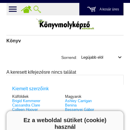
A kosár üres
Könyv
Sorrend:
A keresett kifejezésre nincs találat
Kiemelt szerzőink
Külföldiek
Magyarok
Brigid Kemmerer
Ashley Carrigan
Cassandra Clare
Benina
Colleen Hoover
Bessenyei Gábor
Elle Kennedy
Bodor Attila
Erin Watt
Böszörményi Gyula
Ez a weboldal sütiket (cookie)
Holly Webb
Cselenyák Imre
használ
Jeff Kinney
Csukás István