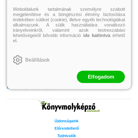
Jennifer L. Armentrout
Ecsédi Orsolya
Jenny Han
Eszes Rita
Weboldalunk tartalmának személyre szabott
Leigh Bardugo
Helena Silence
megjelenítése és a böngészési élmény biztosítása
Maggie Stiefvater
Kántor Kata
érdekében sütiket (cookie), illetve egyéb technológiákat
Penelope Ward
On Sai
alkalmazunk. A sütik használatára vonatkozó
Rachel Renee Russell
Rácz-Stefán Tibor
Rachel van Dyken
Róbert Katalin
irányelveinkről, valamint azok testreszabási
Rick Riordan
Spirit Bliss
lehetőségeiről bővebb információ
ide kattintva
érhető
Rupi Kaur
Szélesi Sándor
el.
Stephenie Meyer
Tavi Kata
Tóth Eszter
Beállítások
Kapcsolat
Könyvmolyképző Kiadó Kft.
Címünk: 6725 Szeged, Dobó u. 12/B
Elfogadom
Telefon: (62) 551-132
Könyvrendeléssel kapcsolatos információk:
markabolt@konyvmolykepzo.hu
Újdonságaink
Előrendelhető
Tudnivalók