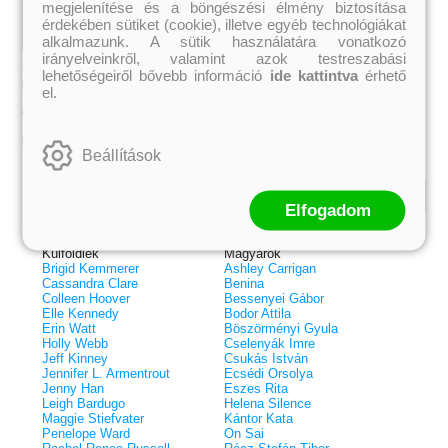
megjelenítése és a böngészési élmény biztosítása
érdekében sütiket (cookie), illetve egyéb technológiákat
alkalmazunk. A sütik használatára vonatkozó
irányelveinkről, valamint azok testreszabási
Rontásűzők 3 – A tündérköd
lehetőségeiről bővebb információ
ide kattintva
érhető
Böszörményi Gyula
el.
2 399 Ft
Online ár:
Kosárba
Beállítások
Elfogadom
Kiemelt szerzőink
Külföldiek
Magyarok
Brigid Kemmerer
Ashley Carrigan
Cassandra Clare
Benina
Colleen Hoover
Bessenyei Gábor
Elle Kennedy
Bodor Attila
Erin Watt
Böszörményi Gyula
Holly Webb
Cselenyák Imre
Jeff Kinney
Csukás István
Jennifer L. Armentrout
Ecsédi Orsolya
Jenny Han
Eszes Rita
 A cél (Off-Campus 4.)
Grace and Glory - Kegyelem és
Bad Girl Reputation -
21.
31.
Leigh Bardugo
Helena Silence
 olvasható!
dicsőség (Az Előhírnök-trilógia
lány (Avalon Bay 2.)
Maggie Stiefvater
Kántor Kata
Különleges éldekorált kiadás!
dy
3.)
Elle Kennedy
Penelope Ward
On Sai
Jennifer L. Armentrout