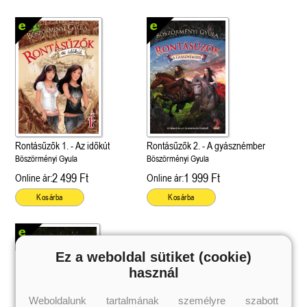
Rontásűzők 1. - Az időkút
Rontásűzők 2. - A gyásznémber
Böszörményi Gyula
Böszörményi Gyula
2 499 Ft
1 999 Ft
Online ár:
Online ár:
Kosárba
Kosárba
Ez a weboldal sütiket (cookie)
használ
Weboldalunk tartalmának személyre szabott