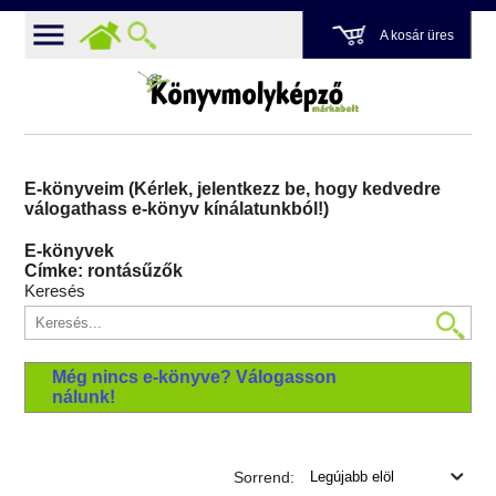
A kosár üres
E-könyveim (Kérlek, jelentkezz be, hogy kedvedre
válogathass e-könyv kínálatunkból!)
E-könyvek
Címke: rontásűzők
Keresés
Még nincs e-könyve? Válogasson
nálunk!
Sorrend: