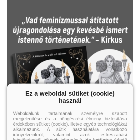
Ez a weboldal sütiket (cookie)
használ
Weboldalunk tartalmának személyre szabott
megjelenítése és a böngészési élmény biztosítása
érdekében sütiket (cookie), illetve egyéb technológiákat
alkalmazunk. A sütik használatára vonatkozó
irányelveinkről, valamint azok testreszabási
lehetőségeiről bővebb információ
ide kattintva
érhető