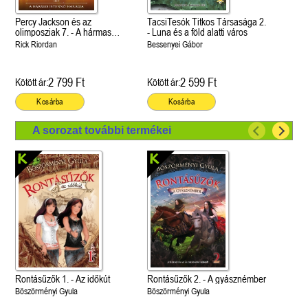
Percy Jackson és az
TacsiTesók Titkos Társasága 2.
olimposziak 7. - A hármas
- Luna és a föld alatti város
istennő haragja
Rick Riordan
Bessenyei Gábor
2 799 Ft
2 599 Ft
Kötött ár:
Kötött ár:
Kosárba
Kosárba
A sorozat további termékei
Rontásűzők 1. - Az időkút
Rontásűzők 2. - A gyásznémber
Böszörményi Gyula
Böszörményi Gyula