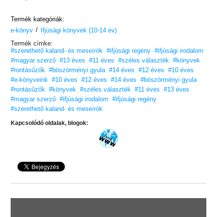
csupán kétháznyira voltak a Bazalt utca 14-től, mikor a soron
következő földrengés leverte őket a lábukról. Mély moraj, sivalkodó
szirénák, sikoly, üvöltés, vonyítás, robajló és recsegő hangok
Termék kategóriák:
töltötték be a világot. Az egyik villanyoszlop kifordult a helyéből, és
/
szikrát hányó vezetékeit magával rántva az úttestre zuhant. A
e-könyv
Ifjúsági könyvek (10-14 év)
magasfeszültség eleven kígyókként rángatta-tekergette a fekete
Termék címke:
drótokat, míg végül a sarkon álló transzformátor iszonyú
#szerethető kaland- és meseírók
#ifjúsági regény
#ifjúsági irodalom
csattanással ki nem sült. A ragacsos, átláthatatlan, piszkossárga
Köd lassan mindent elnyelt...”
#magyar szerző
#13 éves
#11 éves
#széles választék
#könyvek
S hogy mindehhez mi közük a tündéreknek, arra a választ a
#rontásűzők
#böszörményi gyula
#14 éves
#12 éves
#10 éves
kezedben tartod!
#e-könyveink
#10 éves
#12 éves
#14 éves
#böszörményi gyula
#rontásűzők
#könyvek
#széles választék
#11 éves
#13 éves
#magyar szerző
#ifjúsági irodalom
#ifjúsági regény
#szerethető kaland- és meseírók
Kapcsolódó oldalak, blogok: