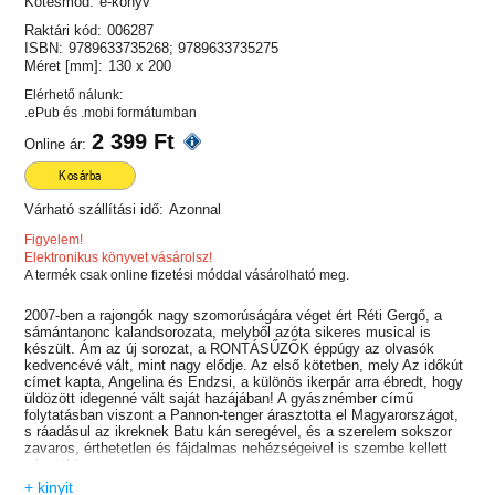
Kötésmód:
e-könyv
Raktári kód:
006287
ISBN:
9789633735268; 9789633735275
Méret [mm]:
130 x 200
Elérhető nálunk:
.ePub és .mobi formátumban
2 399 Ft
Online ár:
Kosárba
Várható szállítási idő:
Azonnal
Figyelem!
Elektronikus könyvet vásárolsz!
A termék csak online fizetési móddal vásárolható meg.
2007-ben a rajongók nagy szomorúságára véget ért Réti Gergő, a
sámántanonc kalandsorozata, melyből azóta sikeres musical is
készült. Ám az új sorozat, a RONTÁSŰZŐK éppúgy az olvasók
kedvencévé vált, mint nagy elődje. Az első kötetben, mely Az időkút
címet kapta, Angelina és Endzsi, a különös ikerpár arra ébredt, hogy
üldözött idegenné vált saját hazájában! A gyásznémber című
folytatásban viszont a Pannon-tenger árasztotta el Magyarországot,
s ráadásul az ikreknek Batu kán seregével, és a szerelem sokszor
zavaros, érthetetlen és fájdalmas nehézségeivel is szembe kellett
nézniük!
Most pedig itt a sorozat befejező része, melyben: „Endzsiék már
+ kinyit