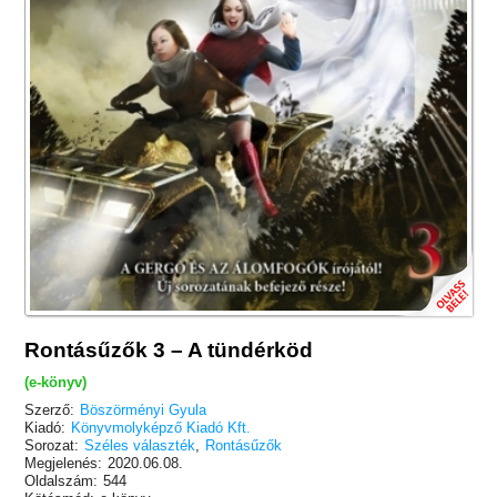
Rontásűzők 3 – A tündérköd
(e-könyv)
Szerző:
Böszörményi Gyula
Kiadó:
Könyvmolyképző Kiadó Kft.
Sorozat:
Széles választék
,
Rontásűzők
Megjelenés:
2020.06.08.
Oldalszám:
544