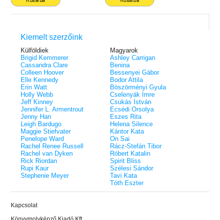
Kosárba
Kosárba
Kiemelt szerzőink
Külföldiek
Magyarok
Brigid Kemmerer
Ashley Carrigan
Cassandra Clare
Benina
Colleen Hoover
Bessenyei Gábor
Elle Kennedy
Bodor Attila
Erin Watt
Böszörményi Gyula
Holly Webb
Cselenyák Imre
Jeff Kinney
Csukás István
Jennifer L. Armentrout
Ecsédi Orsolya
Jenny Han
Eszes Rita
Leigh Bardugo
Helena Silence
Maggie Stiefvater
Kántor Kata
Penelope Ward
On Sai
Rachel Renee Russell
Rácz-Stefán Tibor
Rachel van Dyken
Róbert Katalin
Rick Riordan
Spirit Bliss
Rupi Kaur
Szélesi Sándor
Stephenie Meyer
Tavi Kata
Tóth Eszter
Kapcsolat
Könyvmolyképző Kiadó Kft.