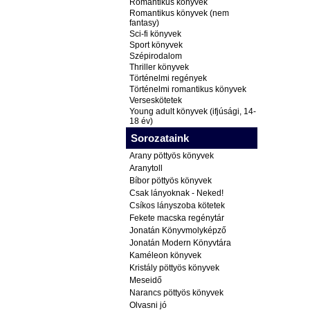
Romantikus könyvek
Romantikus könyvek (nem
fantasy)
Sci-fi könyvek
Sport könyvek
Szépirodalom
Thriller könyvek
Történelmi regények
Történelmi romantikus könyvek
Verseskötetek
Young adult könyvek (ifjúsági, 14-
18 év)
Sorozataink
Arany pöttyös könyvek
Aranytoll
Bíbor pöttyös könyvek
Csak lányoknak - Neked!
Csíkos lányszoba kötetek
Fekete macska regénytár
Jonatán Könyvmolyképző
Jonatán Modern Könyvtára
Kaméleon könyvek
Kristály pöttyös könyvek
Meseidő
Narancs pöttyös könyvek
Olvasni jó