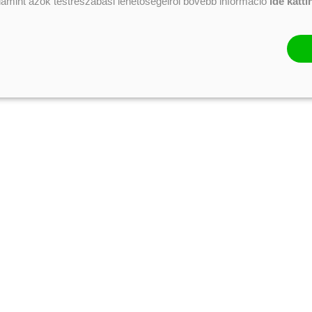
alamint azok testreszabási lehetőségeiről bővebb információ
ide katti