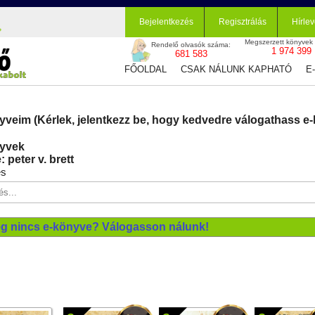
Bejelentkezés
Regisztrálás
Hírlev
Megszerzett könyvek
Rendelő olvasók száma:
1 974 399
681 583
FŐOLDAL
CSAK NÁLUNK KAPHATÓ
E
yveim (Kérlek, jelentkezz be, hogy kedvedre válogathass e-
yvek
 peter v. brett
és
g nincs e-könyve? Válogasson nálunk!