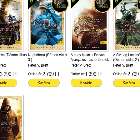
rón (Démon ciklus
Napháború (Démon ciklus
A nagy bazár + Brayan
A Sivatag Lándzsá
3.)
Aranya és más történetek
(Démon ciklus 2.)
rett
Peter V. Brett
Peter V. Brett
Peter V. Brett
3 299 Ft
2 799 Ft
1 399 Ft
2 799 
Online ár:
Online ár:
Online ár:
sárba
Kosárba
Kosárba
Kosárba