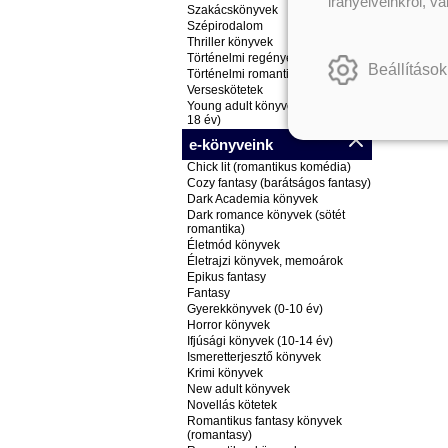
irányelveinkről, v
Szakácskönyvek
Szépirodalom
Thriller könyvek
Történelmi regények
Beállítások
Történelmi romantikus könyvek
Verseskötetek
Young adult könyvek (ifjúsági, 14-
18 év)
e-könyveink
Chick lit (romantikus komédia)
Cozy fantasy (barátságos fantasy)
Dark Academia könyvek
Dark romance könyvek (sötét
romantika)
Életmód könyvek
Életrajzi könyvek, memoárok
Epikus fantasy
Fantasy
Gyerekkönyvek (0-10 év)
Horror könyvek
Ifjúsági könyvek (10-14 év)
Ismeretterjesztő könyvek
Krimi könyvek
New adult könyvek
Novellás kötetek
Romantikus fantasy könyvek
(romantasy)