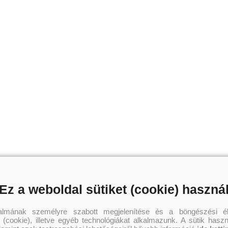
Ez a weboldal sütiket (cookie) haszná
talmának személyre szabott megjelenítése és a böngészési él
 (cookie), illetve egyéb technológiákat alkalmazunk. A sütik hasz