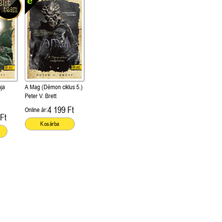
ja
A Mag (Démon ciklus 5.)
Peter V. Brett
4 199 Ft
Online ár:
Ft
Kosárba