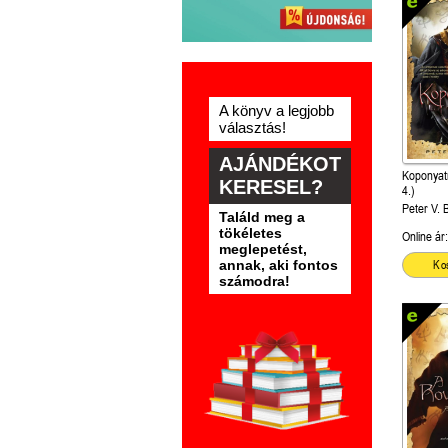
A könyv a legjobb
választás!
AJÁNDÉKOT
Koponyat
KERESEL?
4.)
Peter V. B
Találd meg a
tökéletes
Online ár:
meglepetést,
annak, aki fontos
Ko
számodra!