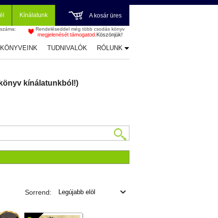
él
Kínálatunk
A kosár üres
 száma:
Rendeléseddel még több csodás könyv
megjelenését támogatod.
Köszönjük!
-KÖNYVEINK
TUDNIVALÓK
RÓLUNK
könyv kínálatunkból!)
Sorrend: