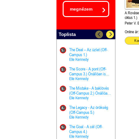
megnézem
A Rovás
ciklus 1.)
Peter V. B
Online ár:
Toplista
Ko
The Deal – Az üzlet (Off-
The Goal - 
11.
1.
Campus 1.)
Campus 4.)
Elle Kennedy
olvasható!
Elle Kenned
The Score - A pont (Off-
Grace and 
12.
2.
Campus 3.) Önállóan is
Kegyelem é
olvasható!
Elle Kennedy
Előhírnök-tr
Jennifer L.
The Mistake - A baklövés
The Score -
13.
3.
(Off-Campus 2.) Önállóan
Campus 3.
is olvasható!
Elle Kennedy
Különleges é
Elle Kenned
The Legacy - Az örökség
4.
The Cursed
(Off-Campus 5.)
14.
(A csont sz
Elle Kennedy
Harper L. 
The Goal - A cél (Off-
5.
The Princes
Campus 4.)
15.
the Priest - Vallomások: A
Elle Kennedy