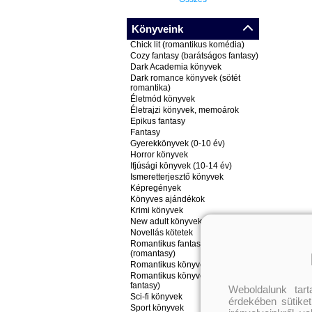
Könyveink
Chick lit (romantikus komédia)
Cozy fantasy (barátságos fantasy)
Dark Academia könyvek
Dark romance könyvek (sötét
romantika)
Életmód könyvek
Életrajzi könyvek, memoárok
Epikus fantasy
Fantasy
Gyerekkönyvek (0-10 év)
Horror könyvek
Ifjúsági könyvek (10-14 év)
Ismeretterjesztő könyvek
Képregények
Könyves ajándékok
Krimi könyvek
New adult könyvek
Novellás kötetek
Romantikus fantasy könyvek
(romantasy)
Romantikus könyvek
Romantikus könyvek (nem
fantasy)
Weboldalunk tar
Sci-fi könyvek
érdekében sütiket
Sport könyvek