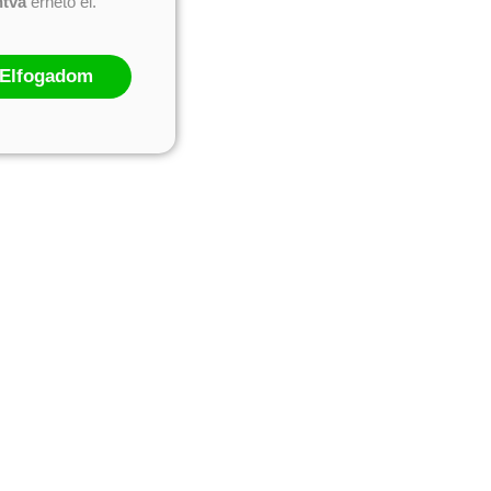
ntva
érhető el.
Elfogadom