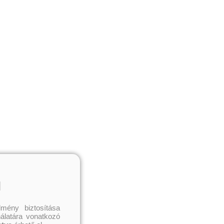
l
mény biztosítása
nálatára vonatkozó