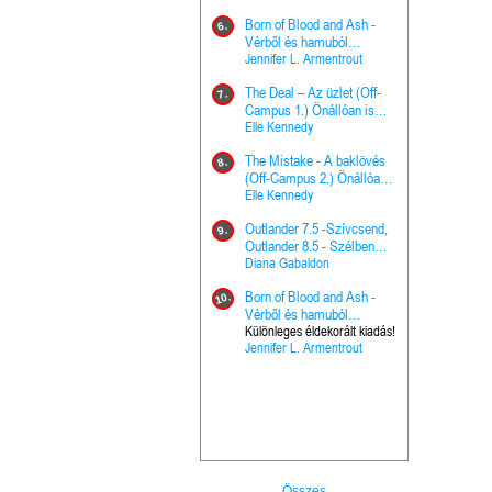
Hercegnő, 
Ella Frank
Born of Blood and Ash -
Pap (Vallo
6.
Ashen Thr
Vérből és hamuból
16.
trón (Drago
született (Hús és tűz 4.)
Jennifer L. Armentrout
Különleges 
Marie Nieho
The Deal – Az üzlet (Off-
kiadás!
7.
A téli tücs
Campus 1.) Önállóan is
17.
szövegfeld
olvasható!
Elle Kennedy
munkafüze
Bayné Bojc
The Mistake - A baklövés
8.
From the G
(Off-Campus 2.) Önállóan
18.
nyugalma 
is olvasható!
Elle Kennedy
Krónikák 6.
Kresley Col
Outlander 7.5 -Szívcsend,
9.
Ashen Thr
Outlander 8.5 - Szélben
19.
trón (Drago
sodródó falevél
Diana Gabaldon
Marie Nieho
Born of Blood and Ash -
10.
Outlander 
Vérből és hamuból
20.
Outlander 8
született (Hús és tűz 4.)
Különleges éldekorált kiadás!
Jennifer L. Armentrout
sodródó fal
Diana Gaba
Összes