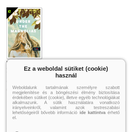
Under the Magnolias – Magnóliák
alatt
Ez a weboldal sütiket (cookie)
T. I. Lowe
használ
3 099 Ft
Online ár:
Weboldalunk tartalmának személyre szabott
Kosárba
megjelenítése és a böngészési élmény biztosítása
érdekében sütiket (cookie), illetve egyéb technológiákat
alkalmazunk. A sütik használatára vonatkozó
irányelveinkről, valamint azok testreszabási
lehetőségeiről bővebb információ
ide kattintva
érhető
Kiemelt szerzőink
el.
Külföldiek
Magyarok
Brigid Kemmerer
Ashley Carrigan
Cassandra Clare
Benina