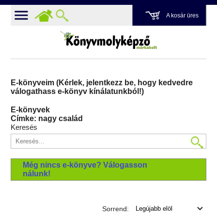
A kosár üres
E-könyveim (Kérlek, jelentkezz be, hogy kedvedre
válogathass e-könyv kínálatunkból!)
E-könyvek
Címke: nagy család
Keresés
Még nincs e-könyve? Válogasson
nálunk!
Sorrend: