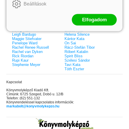
Beállítások
Colleen Hoover
Bessenyei Gábor
Elle Kennedy
Bodor Attila
Erin Watt
Böszörményi Gyula
Holly Webb
Cselenyák Imre
Elfogadom
Jeff Kinney
Csukás István
Jennifer L. Armentrout
Ecsédi Orsolya
Jenny Han
Eszes Rita
Leigh Bardugo
Helena Silence
Maggie Stiefvater
Kántor Kata
Penelope Ward
On Sai
Rachel Renee Russell
Rácz-Stefán Tibor
Rachel van Dyken
Róbert Katalin
Rick Riordan
Spirit Bliss
Rupi Kaur
Szélesi Sándor
Stephenie Meyer
Tavi Kata
Tóth Eszter
Kapcsolat
Könyvmolyképző Kiadó Kft.
Címünk: 6725 Szeged, Dobó u. 12/B
Telefon: (62) 551-132
Könyvrendeléssel kapcsolatos információk:
markabolt@konyvmolykepzo.hu
 A cél (Off-Campus 4.)
Grace and Glory - Kegyelem és
Bad Girl Reputation -
21.
31.
 olvasható!
dicsőség (Az Előhírnök-trilógia
lány (Avalon Bay 2.)
Különleges éldekorált kiadás!
dy
3.)
Elle Kennedy
Jennifer L. Armentrout