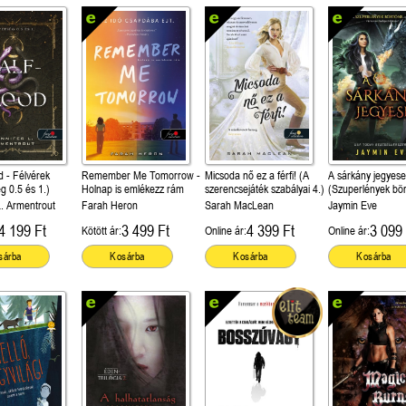
d - Félvérek
Remember Me Tomorrow -
Micsoda nő ez a férfi! (A
A sárkány jegyese
g 0.5 és 1.)
Holnap is emlékezz rám
szerencsejáték szabályai 4.)
(Szuperlények bör
L. Armentrout
Farah Heron
Sarah MacLean
Jaymin Eve
4 199 Ft
3 499 Ft
4 399 Ft
3 099 
Kötött ár:
Online ár:
Online ár:
sárba
Kosárba
Kosárba
Kosárba