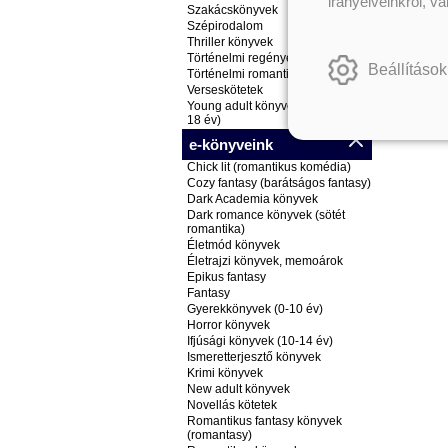
irányelveinkről, v
Szakácskönyvek
Szépirodalom
Thriller könyvek
Történelmi regények
Beállítások
Történelmi romantikus könyvek
Verseskötetek
Young adult könyvek (ifjúsági, 14-
18 év)
e-könyveink
Chick lit (romantikus komédia)
Cozy fantasy (barátságos fantasy)
Dark Academia könyvek
Dark romance könyvek (sötét
romantika)
Életmód könyvek
Életrajzi könyvek, memoárok
Epikus fantasy
Fantasy
Gyerekkönyvek (0-10 év)
Horror könyvek
Ifjúsági könyvek (10-14 év)
Ismeretterjesztő könyvek
Krimi könyvek
New adult könyvek
Novellás kötetek
Romantikus fantasy könyvek
(romantasy)