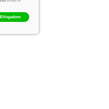
ntva
érhető el.
Elfogadom