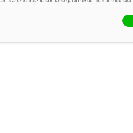
alamint azok testreszabási lehetőségeiről bővebb információ
ide katti