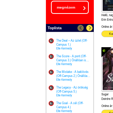
megnézem
Helló, nag
Erin Entr
Online ár:
Toplista
Ko
The Deal – Az üzlet (Off-
The Goal - 
11.
1.
Campus 1.)
Campus 4.)
Elle Kennedy
olvasható!
Elle Kenned
The Score - A pont (Off-
Grace and 
12.
2.
Campus 3.) Önállóan is
Kegyelem é
olvasható!
Elle Kennedy
Előhírnök-tr
Jennifer L.
The Mistake - A baklövés
The Score -
13.
3.
(Off-Campus 2.) Önállóan
Campus 3.
is olvasható!
Elle Kennedy
Különleges é
Elle Kenned
The Legacy - Az örökség
4.
The Cursed
(Off-Campus 5.)
14.
Sugar
(A csont sz
Elle Kennedy
Deirdre R
Harper L. 
The Goal - A cél (Off-
5.
Online ár:
The Princes
Campus 4.)
15.
the Priest - Vallomások: A
Elle Kennedy