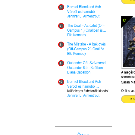
Ko
Hercegnő, 
Ella Frank
Born of Blood and Ash -
Pap (Vallo
6.
Ashen Thr
Vérből és hamuból
16.
trón (Drago
született (Hús és tűz 4.)
Jennifer L. Armentrout
Különleges 
Marie Nieho
The Deal – Az üzlet (Off-
kiadás!
7.
A téli tücs
Campus 1.) Önállóan is
17.
szövegfeld
olvasható!
Elle Kennedy
munkafüze
Bayné Bojc
The Mistake - A baklövés
8.
From the G
(Off-Campus 2.) Önállóan
18.
nyugalma 
is olvasható!
Elle Kennedy
Krónikák 6.
Kresley Col
Outlander 7.5 -Szívcsend,
9.
Ashen Thr
Outlander 8.5 - Szélben
19.
trón (Drago
sodródó falevél
Diana Gabaldon
A megérd
Marie Nieho
szerencse
Born of Blood and Ash -
Önállóan 
10.
Sarah M
Outlander 
Vérből és hamuból
20.
Outlander 8
Online ár:
született (Hús és tűz 4.)
Különleges éldekorált kiadás!
Jennifer L. Armentrout
sodródó fal
Diana Gaba
Ko
Összes