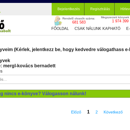
Bejelentkezés
Regisztrálás
Hírlev
Megszerzett könyvek
Rendelő olvasók száma:
1 974 399
681 583
FŐOLDAL
CSAK NÁLUNK KAPHATÓ
E
yveim (Kérlek, jelentkezz be, hogy kedvedre válogathass e-
yvek
: mergl-kovács bernadett
és
g nincs e-könyve? Válogasson nálunk!
1
Előző
2
Következő