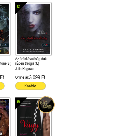
Az örökkévalóság dala
töne 3.)
(Éden trilógia 3.)
Julie Kagawa
Ft
3 099 Ft
Online ár:
Kosárba