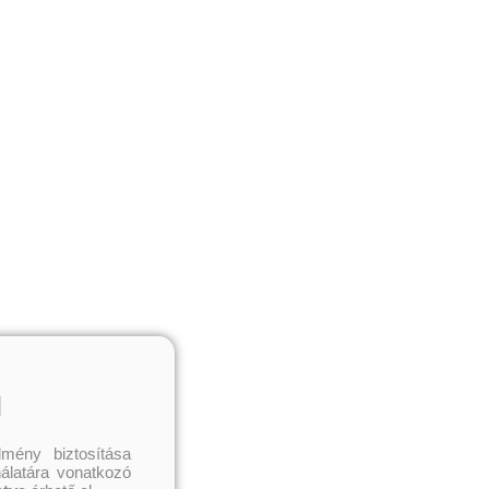
l
mény biztosítása
nálatára vonatkozó