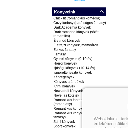
Könyveink
Chick lit (romantikus komédia)
Cozy fantasy (barátságos fantasy)
Dark Academia könyvek
Dark romance könyvek (sötét
romantika)
Életmód könyvek
Életrajzi könyvek, memoárok
Epikus fantasy
Fantasy
Gyerekkönyvek (0-10 év)
Horror könyvek
Ifjúsági könyvek (10-14 év)
Ismeretterjesztő könyvek
Képregények
Könyves ajándékok
Krimi könyvek
New adult könyvek
Novellás kötetek
Romantikus fantasy könyvek
(romantasy)
Romantikus könyvek
Romantikus könyvek (nem
fantasy)
Weboldalunk tar
Sci-fi könyvek
érdekében sütiket
Sport könyvek