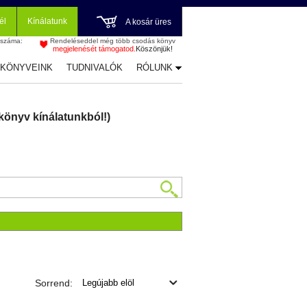
él
Kínálatunk
A kosár üres
 száma:
Rendeléseddel még több csodás könyv
megjelenését támogatod.
Köszönjük!
-KÖNYVEINK
TUDNIVALÓK
RÓLUNK
könyv kínálatunkból!)
Sorrend: