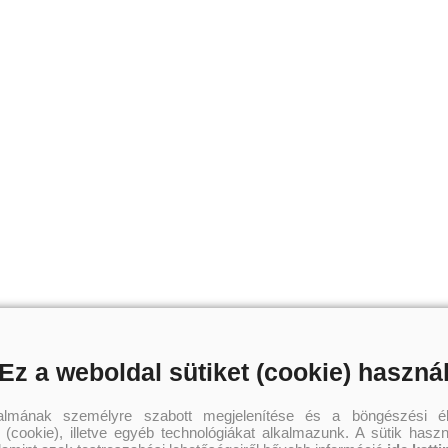
Ez a weboldal sütiket (cookie) haszná
talmának személyre szabott megjelenítése és a böngészési él
 (cookie), illetve egyéb technológiákat alkalmazunk. A sütik hasz