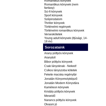
Romantikus könyvek
Romantikus könyvek (nem
fantasy)
Sci-fi könyvek
Sport könyvek
Szépirodalom
Thriller könyvek
Történelmi regények
Történelmi romantikus könyvek
Verseskötetek
Young adult könyvek (ifjúsági, 14-
18 év)
Sorozataink
Arany pöttyös könyvek
Aranytoll
Bíbor pöttyös könyvek
Csak lányoknak - Neked!
Csíkos lányszoba kötetek
Fekete macska regénytár
Jonatán Könyvmolyképző
Jonatán Modern Könyvtára
Kaméleon könyvek
Kristály pöttyös könyvek
Meseidő
Narancs pöttyös könyvek
Olvasni jó