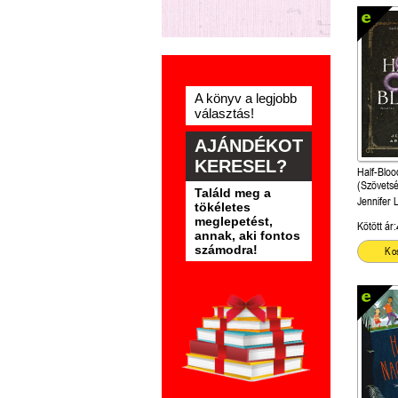
A könyv a legjobb
választás!
AJÁNDÉKOT
KERESEL?
Half-Bloo
(Szövetsé
Találd meg a
Jennifer 
tökéletes
meglepetést,
Kötött ár:
annak, aki fontos
számodra!
Ko