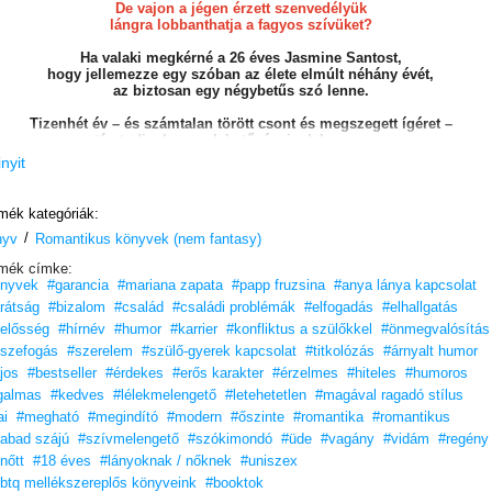
De vajon a jégen érzett szenvedélyük
lángra lobbanthatja a fagyos szívüket?
Ha valaki megkérné a 26 éves Jasmine Santost,
hogy jellemezze egy szóban az élete elmúlt néhány évét,
az biztosan egy négybetűs szó lenne.
Tizenhét év – és számtalan törött csont és megszegett ígéret –
után tudja, hogy a lehetőségeinek hamarosan
vége a versenyszintű műkorcsolyázásban.
inyit
Ám ekkor életre szóló ajánlatot kap egy arrogáns idiótától,
akit legszebb álmaiban egy mozgó busz elé lökne,
mék kategóriák:
mióta csak először találkoztak tíz éve.
/
nyv
Romantikus könyvek (nem fantasy)
Jasmine-nek talán mindent újra kell gondolnia.
mék címke:
Beleértve Ivan Lukovot is.
nyvek
#garancia
#mariana zapata
#papp fruzsina
#anya lánya kapcsolat
„Nagyon ajánlom a lassú izzású, ellenségekből szerelmesek
rátság
#bizalom
#család
#családi problémák
#elfogadás
#elhallgatás
történetek rajongóinak, akik szívesen olvasnak összetett
lelősség
#hírnév
#humor
#karrier
#konfliktus a szülőkkel
#önmegvalósítás
kapcsolatokról és műkorcsolyáról.”
– Lindsey Reads blog
szefogás
#szerelem
#szülő-gyerek kapcsolat
#titkolózás
#árnyalt humor
„Ez a szerelem könyve.”
– Celine Ling könyves blogja
jos
#bestseller
#érdekes
#erős karakter
#érzelmes
#hiteles
#humoros
galmas
#kedves
#lélekmelengető
#letehetetlen
#magával ragadó stílus
Add át magad a sodrásának!
i
#megható
#megindító
#modern
#őszinte
#romantika
#romantikus
TikTok-szenzáció! #BookTok, #OlvassEgyJót
abad szájú
#szívmelengető
#szókimondó
#üde
#vagány
#vidám
#regény
lnőtt
#18 éves
#lányoknak / nőknek
#uniszex
„Imádtam, és alig tudtam letenni. Nekem ez az eddigi kedvencem
btq mellékszereplős könyveink
#booktok
az írónőtől, és mindenkinek őszintén ajánlom!”