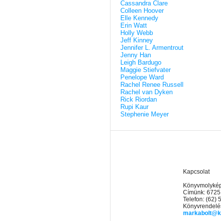
Cassandra Clare
Colleen Hoover
Elle Kennedy
Erin Watt
Holly Webb
Jeff Kinney
Jennifer L. Armentrout
Jenny Han
Leigh Bardugo
Maggie Stiefvater
Penelope Ward
Rachel Renee Russell
Rachel van Dyken
Rick Riordan
Rupi Kaur
Stephenie Meyer
Kapcsolat
Könyvmolyképz
Címünk: 6725
Telefon: (62)
Könyvrendelés
markabolt@k