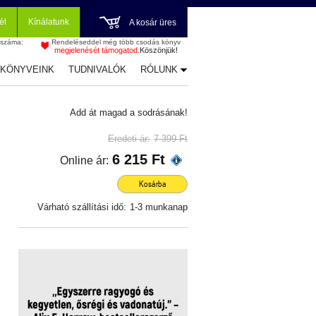
él
Kínálatunk
A kosár üres
 száma:
Rendeléseddel még több csodás könyv
megjelenését támogatod.
Köszönjük!
-KÖNYVEINK
TUDNIVALÓK
RÓLUNK
Add át magad a sodrásának!
Eredeti ár:
7 399 Ft
6 215 Ft
Online ár:
Kosárba
Várható szállítási idő:
1-3 munkanap