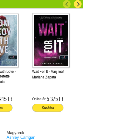
with Love -
Wait For It - Várj reá!
retettel
Mariana Zapata
ata
215 Ft
5 375 Ft
Online ár:
ba
Kosárba
Magyarok
Ashley Carrigan