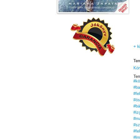
+ k
Ter
Kö
Ter
#kö
#ba
#fe
#ös
#bá
#iz
#ma
#sz
#fe
#lm