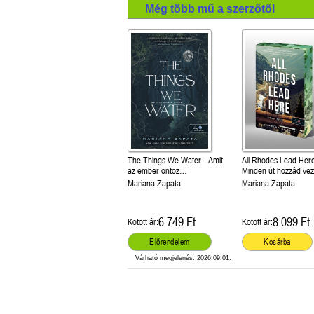
Még több mű a szerzőtől
The Things We Water - Amit
All Rhodes Lead Here
az ember öntöz…
Minden út hozzád vez
(Különleges éldekorál
Mariana Zapata
Mariana Zapata
6 749 Ft
8 099 Ft
Kötött ár:
Kötött ár:
Előrendelem
Kosárba
Várható megjelenés: 2026.09.01.