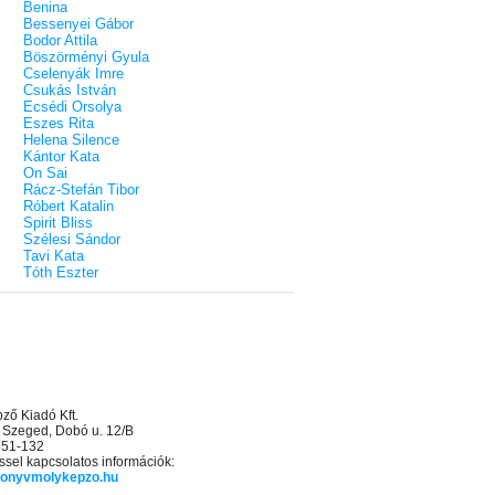
Benina
Bessenyei Gábor
Bodor Attila
Böszörményi Gyula
Cselenyák Imre
Csukás István
Ecsédi Orsolya
Eszes Rita
Helena Silence
Kántor Kata
On Sai
Rácz-Stefán Tibor
Róbert Katalin
Spirit Bliss
Szélesi Sándor
Tavi Kata
Tóth Eszter
ő Kiadó Kft.
 Szeged, Dobó u. 12/B
 551-132
sel kapcsolatos információk:
onyvmolykepzo.hu