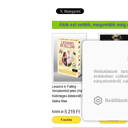
Akik ezt vették, megvették még 
Weboldalunk tar
érdekében sütiket
irányelveinkről, v
Lessons in Falling -
Loverboy - A sármőr
Vonzalomból jeles (Hall Beck
(Company 2.)
University 3.)
Különleges éldekorált kiadás!
Önállóan is olvasható
Beállítások
Selina Mae
Sarina Bowen
5 219 Ft
4 049 Ft
Kötött ár:
Kötött ár:
Kosárba
Kosárba