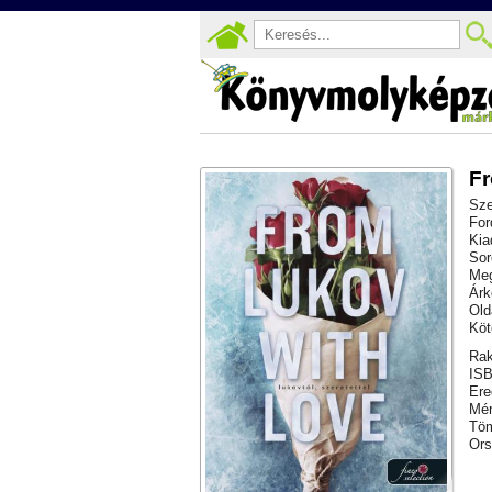
Fr
Sze
For
Kia
Sor
Meg
Árk
Old
Köt
Rak
ISB
Ere
Mér
Töm
Ors