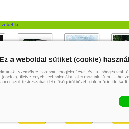
– Veronika’s Reader Feeder
Szereted az érzéki, de tartalmas könyveket?
Vidd haza nyugodtan, tetszeni fog!
Fiatal nőknek,
ezeket is
felső korhatár nélkül!
Ez a weboldal sütiket (cookie) haszná
talmának személyre szabott megjelenítése és a böngészési él
 (cookie), illetve egyéb technológiákat alkalmazunk. A sütik hasz
alamint azok testreszabási lehetőségeiről bővebb információ
ide katti
The Finisher - Végrehajtó (A
A Little Too Close – Kicsit túl
The Finisher
sötétség univerzuma 4.)
közel (A Madigan-hegy 2.)
sötétség uni
!
Különleges éldekorált kiadás!
Önállóan is olvasható!
RuNyx
RuNyx
Rebecca Yarros
5 399 Ft
4 499 Ft
4 
Kötött ár:
Kötött ár:
Kötött ár:
Kosárba
Kosárba
Kosár