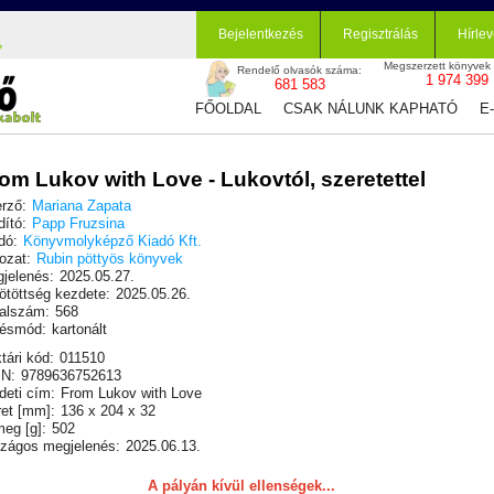
Bejelentkezés
Regisztrálás
Hírlev
Megszerzett könyvek
Rendelő olvasók száma:
1 974 399
681 583
FŐOLDAL
CSAK NÁLUNK KAPHATÓ
E
om Lukov with Love - Lukovtól, szeretettel
rző:
Mariana Zapata
dító:
Papp Fruzsina
dó:
Könyvmolyképző Kiadó Kft.
ozat:
Rubin pöttyös könyvek
jelenés:
2025.05.27.
ötöttség kezdete:
2025.05.26.
alszám:
568
ésmód:
kartonált
tári kód:
011510
N:
9789636752613
deti cím:
From Lukov with Love
et [mm]:
136 x 204 x 32
eg [g]:
502
zágos megjelenés:
2025.06.13.
A pályán kívül ellenségek...