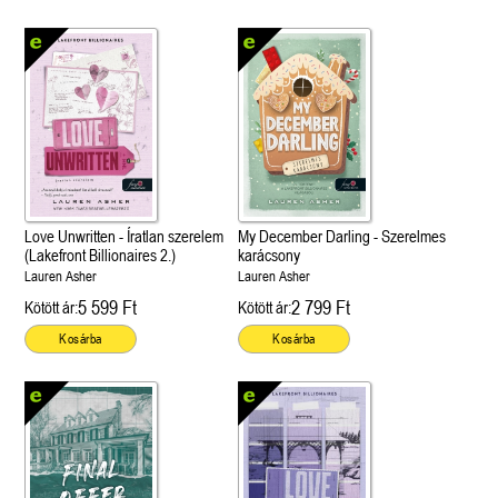
Love Unwritten - Íratlan szerelem
My December Darling - Szerelmes
(Lakefront Billionaires 2.)
karácsony
Lauren Asher
Lauren Asher
5 599 Ft
2 799 Ft
Kötött ár:
Kötött ár:
Kosárba
Kosárba