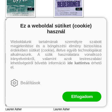
Final Offer - Utolsó ajánlat
Love Redesigned - Felújított
(Dreamland Billionaires 3.)
Ez a weboldal sütiket (cookie)
szerelem (Lakefront Billionaires 1.)
Lauren Asher
Lauren Asher
használ
4 899 Ft
4 499 Ft
Kötött ár:
Online ár:
Weboldalunk tartalmának személyre szabott
Kosárba
Kosárba
megjelenítése és a böngészési élmény biztosítása
érdekében sütiket (cookie), illetve egyéb technológiákat
alkalmazunk. A sütik használatára vonatkozó
irányelveinkről, valamint azok testreszabási
lehetőségeiről bővebb információ
ide kattintva
érhető
el.
Beállítások
Elfogadom
Terms and Conditions - A feltételek
The Fine Print – Az apró betűs
 A cél (Off-Campus 4.)
Grace and Glory - Kegyelem és
Bad Girl Reputation -
21.
31.
(Dreamland Billionaires 2.)
rész (Dreamland Bilioners 1.)
 olvasható!
dicsőség (Az Előhírnök-trilógia
lány (Avalon Bay 2.)
Különleges éldekorált kiadás!
dy
3.)
Elle Kennedy
Lauren Asher
Lauren Asher
Jennifer L. Armentrout