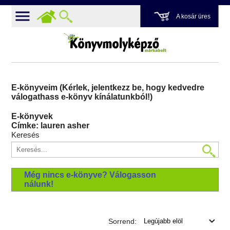
A kosár üres
E-könyveim (Kérlek, jelentkezz be, hogy kedvedre
válogathass e-könyv kínálatunkból!)
E-könyvek
Címke: lauren asher
Keresés
Még nincs e-könyve? Válogasson
nálunk!
Sorrend: