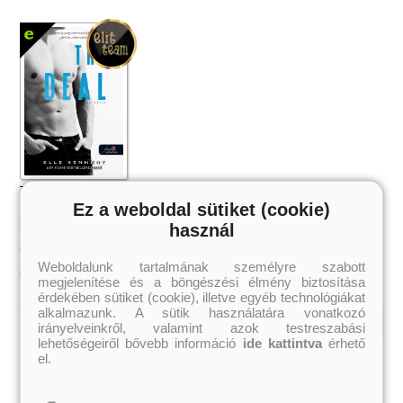
The Deal – Az üzlet (Off-Campus
1.) Önállóan is olvasható!
Ez a weboldal sütiket (cookie)
Elle Kennedy
használ
2 499 Ft
Online ár:
Weboldalunk tartalmának személyre szabott
Kosárba
megjelenítése és a böngészési élmény biztosítása
érdekében sütiket (cookie), illetve egyéb technológiákat
alkalmazunk. A sütik használatára vonatkozó
irányelveinkről, valamint azok testreszabási
lehetőségeiről bővebb információ
ide kattintva
érhető
Kiemelt szerzőink
el.
Külföldiek
Magyarok
Brigid Kemmerer
Ashley Carrigan
Cassandra Clare
Benina