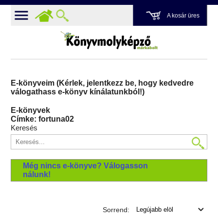
A kosár üres
E-könyveim (Kérlek, jelentkezz be, hogy kedvedre
válogathass e-könyv kínálatunkból!)
E-könyvek
Címke: fortuna02
Keresés
Még nincs e-könyve? Válogasson
nálunk!
Sorrend: