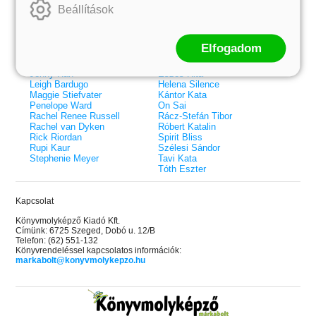
Beállítások
Colleen Hoover
Bessenyei Gábor
Elle Kennedy
Bodor Attila
Erin Watt
Böszörményi Gyula
Holly Webb
Cselenyák Imre
Elfogadom
Jeff Kinney
Csukás István
Jennifer L. Armentrout
Ecsédi Orsolya
Jenny Han
Eszes Rita
Leigh Bardugo
Helena Silence
Maggie Stiefvater
Kántor Kata
Penelope Ward
On Sai
Rachel Renee Russell
Rácz-Stefán Tibor
Rachel van Dyken
Róbert Katalin
Rick Riordan
Spirit Bliss
Rupi Kaur
Szélesi Sándor
Stephenie Meyer
Tavi Kata
Tóth Eszter
Kapcsolat
Könyvmolyképző Kiadó Kft.
Címünk: 6725 Szeged, Dobó u. 12/B
Telefon: (62) 551-132
Könyvrendeléssel kapcsolatos információk:
markabolt@konyvmolykepzo.hu
 A cél (Off-Campus 4.)
Grace and Glory - Kegyelem és
Bad Girl Reputation -
21.
31.
 olvasható!
dicsőség (Az Előhírnök-trilógia
lány (Avalon Bay 2.)
Különleges éldekorált kiadás!
dy
3.)
Elle Kennedy
Jennifer L. Armentrout