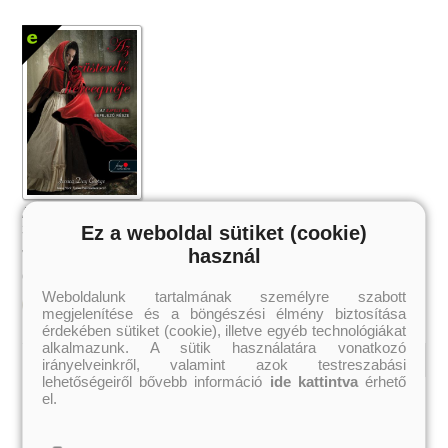
Az ezüsterdő hercegnője (Éjféli bál
3.) Önállóan is olvasható!
Ez a weboldal sütiket (cookie)
Jessica Day George
használ
2 499 Ft
Online ár:
Weboldalunk tartalmának személyre szabott
Kosárba
megjelenítése és a böngészési élmény biztosítása
érdekében sütiket (cookie), illetve egyéb technológiákat
alkalmazunk. A sütik használatára vonatkozó
irányelveinkről, valamint azok testreszabási
lehetőségeiről bővebb információ
ide kattintva
érhető
Kiemelt szerzőink
el.
Külföldiek
Magyarok
Brigid Kemmerer
Ashley Carrigan
Cassandra Clare
Benina