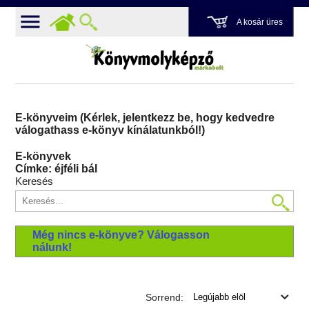
A kosár üres
E-könyveim (Kérlek, jelentkezz be, hogy kedvedre
válogathass e-könyv kínálatunkból!)
E-könyvek
Címke: éjféli bál
Keresés
Még nincs e-könyve? Válogasson
nálunk!
Sorrend: