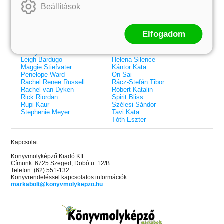
Beállítások
Colleen Hoover
Bessenyei Gábor
Elle Kennedy
Bodor Attila
Erin Watt
Böszörményi Gyula
Holly Webb
Cselenyák Imre
Elfogadom
Jeff Kinney
Csukás István
Jennifer L. Armentrout
Ecsédi Orsolya
Jenny Han
Eszes Rita
Leigh Bardugo
Helena Silence
Maggie Stiefvater
Kántor Kata
Penelope Ward
On Sai
Rachel Renee Russell
Rácz-Stefán Tibor
Rachel van Dyken
Róbert Katalin
Rick Riordan
Spirit Bliss
Rupi Kaur
Szélesi Sándor
Stephenie Meyer
Tavi Kata
Tóth Eszter
Kapcsolat
Könyvmolyképző Kiadó Kft.
Címünk: 6725 Szeged, Dobó u. 12/B
Telefon: (62) 551-132
Könyvrendeléssel kapcsolatos információk:
markabolt@konyvmolykepzo.hu
 A cél (Off-Campus 4.)
Grace and Glory - Kegyelem és
Bad Girl Reputation -
21.
31.
 olvasható!
dicsőség (Az Előhírnök-trilógia
lány (Avalon Bay 2.)
Különleges éldekorált kiadás!
dy
3.)
Elle Kennedy
Jennifer L. Armentrout