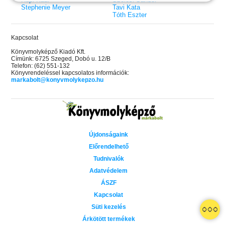
Stephenie Meyer
Tavi Kata
Tóth Eszter
Kapcsolat
Könyvmolyképző Kiadó Kft.
Címünk: 6725 Szeged, Dobó u. 12/B
Telefon: (62) 551-132
Könyvrendeléssel kapcsolatos információk:
markabolt@konyvmolykepzo.hu
Újdonságaink
Előrendelhető
Tudnivalók
Adatvédelem
ÁSZF
Kapcsolat
 A cél (Off-Campus 4.)
Grace and Glory - Kegyelem és
Bad Girl Reputation -
21.
31.
Süti kezelés
 olvasható!
dicsőség (Az Előhírnök-trilógia
lány (Avalon Bay 2.)
Különleges éldekorált kiadás!
dy
3.)
Elle Kennedy
Árkötött termékek
Jennifer L. Armentrout