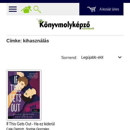
A kosár üres
Címke: kihasználás
Sorrend:
If This Gets Out - Ha ez kiderül
Cale Dietrich, Sophie Gonzales