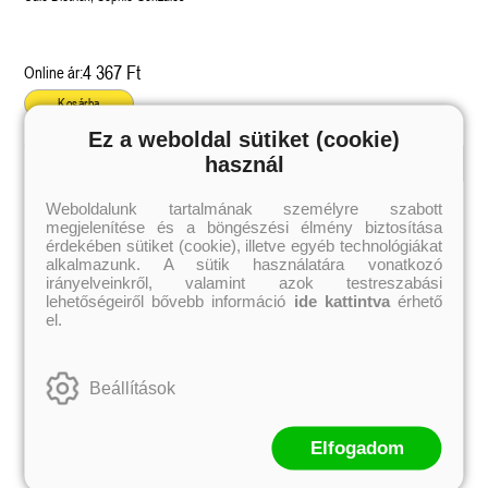
4 367 Ft
Online ár:
Kosárba
Ez a weboldal sütiket (cookie)
használ
Kiemelt szerzőink
Weboldalunk tartalmának személyre szabott
megjelenítése és a böngészési élmény biztosítása
Külföldiek
Magyarok
Brigid Kemmerer
Ashley Carrigan
érdekében sütiket (cookie), illetve egyéb technológiákat
Cassandra Clare
Benina
alkalmazunk. A sütik használatára vonatkozó
Colleen Hoover
Bessenyei Gábor
irányelveinkről, valamint azok testreszabási
Elle Kennedy
Bodor Attila
lehetőségeiről bővebb információ
ide kattintva
érhető
Erin Watt
Böszörményi Gyula
el.
Holly Webb
Cselenyák Imre
Jeff Kinney
Csukás István
Jennifer L. Armentrout
Ecsédi Orsolya
Jenny Han
Eszes Rita
Beállítások
Leigh Bardugo
Helena Silence
Maggie Stiefvater
Kántor Kata
Penelope Ward
On Sai
Rachel Renee Russell
Rácz-Stefán Tibor
Elfogadom
Rachel van Dyken
Róbert Katalin
Rick Riordan
Spirit Bliss
Rupi Kaur
Szélesi Sándor